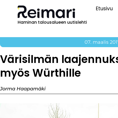
Etusivu
Haminan talousalueen uutislehti
07. maalis 201
Värisilmän laajennuks
myös Würthille
Jorma Haapamäki