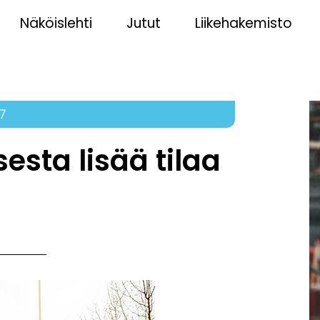
Näköislehti
Jutut
Liikehakemisto
7
esta lisää tilaa