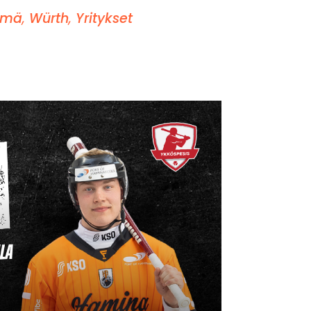
ilmä
,
Würth
,
Yritykset