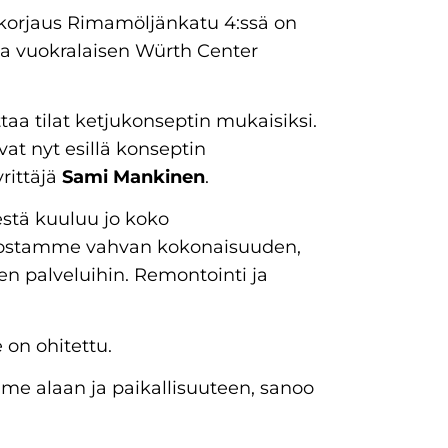
skorjaus Rimamöljänkatu 4:ssä on
sta vuokralaisen Würth Center
taa tilat ketjukonseptin mukaisiksi.
ovat nyt esillä konseptin
rittäjä
Sami Mankinen
.
estä kuuluu jo koko
ostamme vahvan kokonaisuuden,
en palveluihin. Remontointi ja
on ohitettu.
me alaan ja paikallisuuteen, sanoo