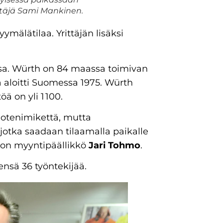
ttäjä Sami Mankinen.
ymälätilaa. Yrittäjän lisäksi
ssa. Würth on 84 maassa toimivan
a aloitti Suomessa 1975. Würth
ä on yli 1 100.
tuotenimikettä, mutta
 jotka saadaan tilaamalla paikalle
on myyntipäällikkö
Jari Tohmo
.
nsä 36 työntekijää.