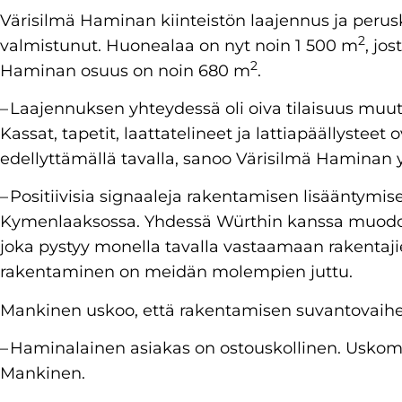
Värisilmä Haminan kiinteistön laajennus ja peru
2
valmistunut. Huonealaa on nyt noin 1 500 m
, jo
2
Haminan osuus on noin 680 m
.
– Laajennuksen yhteydessä oli oiva tilaisuus muut
Kassat, tapetit, laattatelineet ja lattiapäällysteet 
edellyttämällä tavalla, sanoo Värisilmä Haminan y
– Positiivisia signaaleja rakentamisen lisääntymis
Kymenlaaksossa. Yhdessä Würthin kanssa muod
joka pystyy monella tavalla vastaamaan rakentaji
rakentaminen on meidän molempien juttu.
Mankinen uskoo, että rakentamisen suvantovaihe 
– Haminalainen asiakas on ostouskollinen. Uskom
Mankinen.