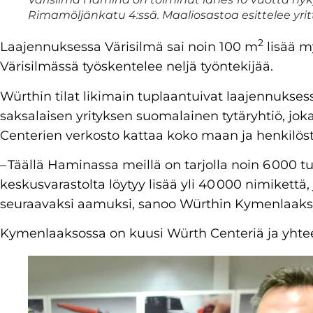
Rimamöljänkatu 4:ssä. Maaliosastoa esittelee yri
2
Laajennuksessa Värisilmä sai noin 100 m
lisää my
Värisilmässä työskentelee neljä työntekijää.
Würthin tilat likimain tuplaantuivat laajennukse
saksalaisen yrityksen suomalainen tytäryhtiö, jok
Centerien verkosto kattaa koko maan ja henkilöstö
– Täällä Haminassa meillä on tarjolla noin 6 000 
keskusvarastolta löytyy lisää yli 40 000 nimikettä,
seuraavaksi aamuksi, sanoo Würthin Kymenlaaks
Kymenlaaksossa on kuusi Würth Centeriä ja yhtee