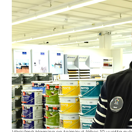
Värisilmä Hamina on toiminut lähes 10 vuotta ny