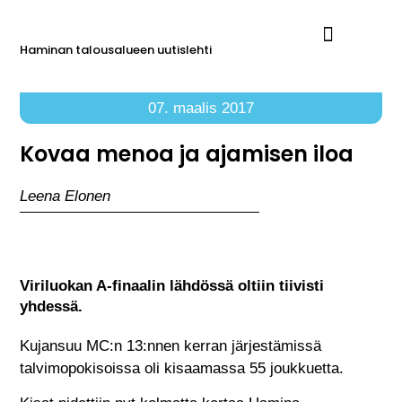
Haminan talousalueen uutislehti
Ilmoita Reimarissa
07. maalis 2017
Kovaa menoa ja ajamisen iloa
Leena Elonen
Viriluokan A-finaalin lähdössä oltiin tiivisti
yhdessä.
Kujansuu MC:n 13:nnen kerran järjestämissä
talvimopokisoissa oli kisaamassa 55 joukkuetta.