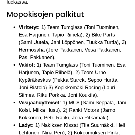
luokassa.
Mopokisojen palkitut
Viritetyt:
1) Team Tumglass (Toni Tuominen,
Esa Harjunen, Tapio Riihelä), 2) Bike Parts
(Sami Uutela, Jani Löppönen, Tuukka Turtia), 3)
Hermosaha (Jere Pakkanen, Vesa Pakkanen,
Pasi Pakkanen).
Vakiot:
1) Team Tumglass (Toni Tuominen, Esa
Harjunen, Tapio Riihelä), 2) Team Urho
Kypäräkeskus (Pekka Starck, Seppo Hurtta,
Joni Ristola) 3) Kopikkomäki Racing (Lauri
Siimes, Riku Porkka, Joni Koukila).
Vesijäähdytteiset:
1) MC8 (Sami Seppälä, Jani
Kolsi, Miika Husu), 2) Ranki Motors (Jarno
Kokkonen, Petri Ranki, Jona Pitkämäki).
Ladyt:
1) Nakiksen Kissat (Tiia Suurnäkki, Heli
Lehtonen, Nina Peri), 2) Kokoomuksen Pinkit