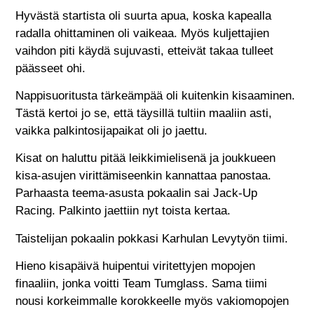
Hyvästä startista oli suurta apua, koska kapealla
radalla ohittaminen oli vaikeaa. Myös kuljettajien
vaihdon piti käydä sujuvasti, etteivät takaa tulleet
päässeet ohi.
Nappisuoritusta tärkeämpää oli kuitenkin kisaaminen.
Tästä kertoi jo se, että täysillä tultiin maaliin asti,
vaikka palkintosijapaikat oli jo jaettu.
Kisat on haluttu pitää leikkimielisenä ja joukkueen
kisa-asujen virittämiseenkin kannattaa panostaa.
Parhaasta teema-asusta pokaalin sai Jack-Up
Racing. Palkinto jaettiin nyt toista kertaa.
Taistelijan pokaalin pokkasi Karhulan Levytyön tiimi.
Hieno kisapäivä huipentui viritettyjen mopojen
finaaliin, jonka voitti Team Tumglass. Sama tiimi
nousi korkeimmalle korokkeelle myös vakiomopojen