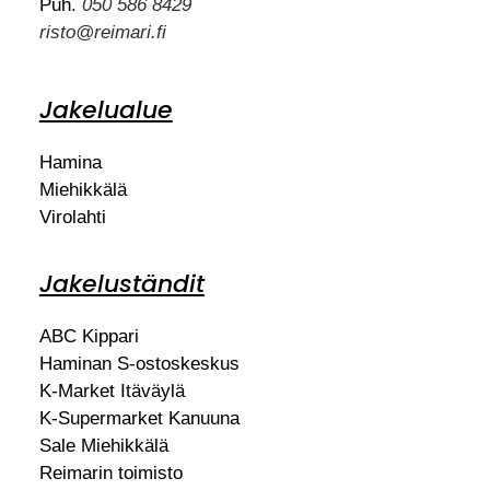
Puh.
050 586 8429
risto@reimari.fi
Jakelualue
Hamina
Miehikkälä
Virolahti
Jakeluständit
ABC Kippari
Haminan S-ostoskeskus
K-Market Itäväylä
K-Supermarket Kanuuna
Sale Miehikkälä
Reimarin toimisto