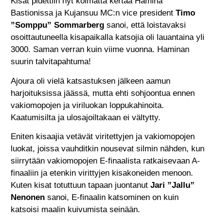
Kisat pidettiin nyt kolmatta kertaa Hamina
Bastionissa ja Kujansuu MC:n vice president
Timo
”Somppu” Sommarberg
sanoi, että loistavaksi
osoittautuneella kisapaikalla katsojia oli lauantaina yli
3000. Saman verran kuin viime vuonna. Haminan
suurin talvitapahtuma!
Ajoura oli vielä katsastuksen jälkeen aamun
harjoituksissa jäässä, mutta ehti sohjoontua ennen
vakiomopojen ja viriluokan loppukahinoita.
Kaatumisilta ja ulosajoiltakaan ei vältytty.
Eniten kisaajia vetävät viritettyjen ja vakiomopojen
luokat, joissa vauhditkin nousevat silmin nähden, kun
siirrytään vakiomopojen E-finaalista ratkaisevaan A-
finaaliin ja etenkin virittyjen kisakoneiden menoon.
Kuten kisat totuttuun tapaan juontanut
Jari ”Jallu”
Nenonen
sanoi, E-finaalin katsominen on kuin
katsoisi maalin kuivumista seinään.