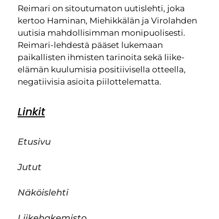
Reimari on sitoutumaton uutislehti, joka
kertoo Haminan, Miehikkälän ja Virolahden
uutisia mahdollisimman monipuolisesti.
Reimari-lehdestä pääset lukemaan
paikallisten ihmisten tarinoita sekä liike-
elämän kuulumisia positiivisella otteella,
negatiivisia asioita piilottelematta.
Linkit
Etusivu
Jutut
Näköislehti
Liikehakemisto