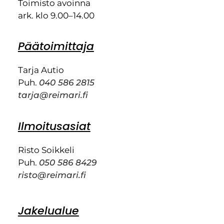
Toimisto avoinna
ark. klo 9.00–14.00
Päätoimittaja
Tarja Autio
Puh.
040 586 2815
tarja@reimari.fi
Ilmoitusasiat
Risto Soikkeli
Puh.
050 586 8429
risto@reimari.fi
Jakelualue