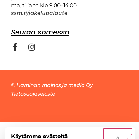
ma, ti ja to klo 9.00–14.00
ssm.fi/jakelupalaute
Seuraa somessa
©
Haminan mainos ja media Oy
Tietosuojaseloste
Käytämme evästeitä
×