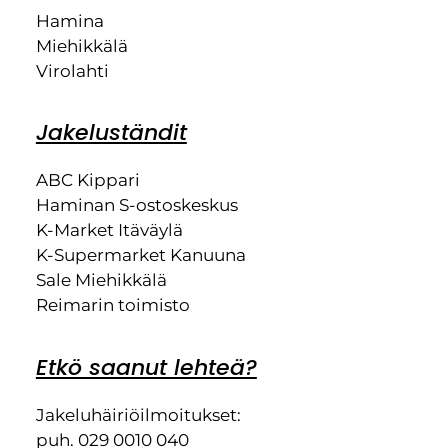
Hamina
Miehikkälä
Virolahti
Jakeluständit
ABC Kippari
Haminan S-ostoskeskus
K-Market Itäväylä
K-Supermarket Kanuuna
Sale Miehikkälä
Reimarin toimisto
Etkö saanut lehteä?
Jakeluhäiriöilmoitukset:
puh. 029 0010 040