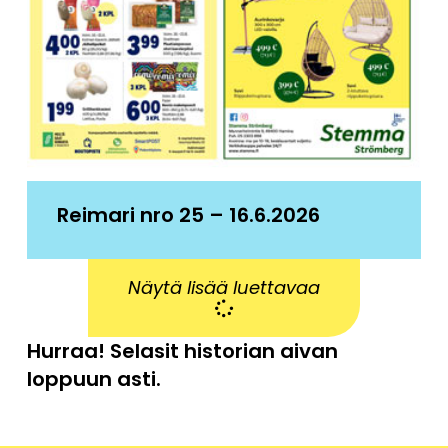
Reimari nro 25 – 16.6.2026
Näytä lisää luettavaa
Hurraa! Selasit historian aivan
loppuun asti.