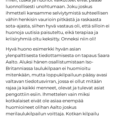
luonnollisesti unohtumaan. Joku joskus
ihmetteli kansamme selviytymistä suhteellisen
vähin henkisin vaurioin pitkästä ja raskaasta
sota-ajasta, siihen hyvä vastaus oli, että silloin ei
huonoja uutisia paisuteltu, eikä terapiaa ja
kriisiryhmiä oltu keksitty. Onneksi niin oli!
Hyvä huono esimerkki hyvän asian
ylenpalttisesta tiedottamisesta on tapaus Saara
Aalto. Aluksi hänen osallistumistaan Iso-
Britanniassa laulukilpaan ei huomioitu
mitenkään, mutta loppukilpailuun pääsy avasi
valtavan tiedotusvirran, jossa ei ollut mitään
rajaa ja kaikki menneet, olevat ja tulevat asiat
pengottiin esiin. Ihmettelen vain miksi
kotkalaiset eivät ole asiaa enempää
huomioineet olihan Aalto joskus
merilaulukilpailun voittaja. Kotkan kilpailu