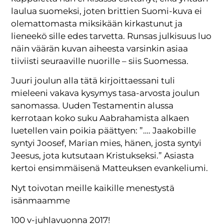
laulua suomeksi, joten brittien Suomi-kuva ei
olemattomasta miksikään kirkastunut ja
lieneekö sille edes tarvetta. Runsas julkisuus luo
näin väärän kuvan aiheesta varsinkin asiaa
tiiviisti seuraaville nuorille – siis Suomessa.
Juuri joulun alla tätä kirjoittaessani tuli
mieleeni vakava kysymys tasa-arvosta joulun
sanomassa. Uuden Testamentin alussa
kerrotaan koko suku Aabrahamista alkaen
luetellen vain poikia päättyen: ”…. Jaakobille
syntyi Joosef, Marian mies, hänen, josta syntyi
Jeesus, jota kutsutaan Kristukseksi.” Asiasta
kertoi ensimmäisenä Matteuksen evankeliumi.
Nyt toivotan meille kaikille menestystä
isänmaamme
100 v-juhlavuonna 2017!