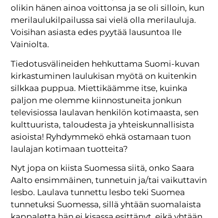
olikin hänen ainoa voittonsa ja se oli silloin, kun
merilaulukilpailussa sai vielä olla merilauluja.
Voisihan asiasta edes pyytää lausuntoa Ile
Vainiolta.
Tiedotusvälineiden hehkuttama Suomi-kuvan
kirkastuminen laulukisan myötä on kuitenkin
silkkaa puppua. Miettikäämme itse, kuinka
paljon me olemme kiinnostuneita jonkun
televisiossa laulavan henkilön kotimaasta, sen
kulttuurista, taloudesta ja yhteiskunnallisista
asioista! Ryhdymmekö ehkä ostamaan tuon
laulajan kotimaan tuotteita?
Nyt jopa on kiista Suomessa siitä, onko Saara
Aalto ensimmäinen, tunnetuin ja/tai vaikuttavin
lesbo. Laulava tunnettu lesbo teki Suomea
tunnetuksi Suomessa, sillä yhtään suomalaista
kappaletta hän ei kisassa esittänyt, eikä yhtään