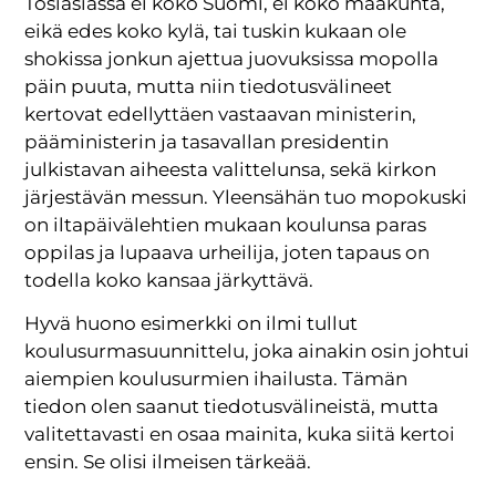
Tosiasiassa ei koko Suomi, ei koko maakunta,
eikä edes koko kylä, tai tuskin kukaan ole
shokissa jonkun ajettua juovuksissa mopolla
päin puuta, mutta niin tiedotusvälineet
kertovat edellyttäen vastaavan ministerin,
pääministerin ja tasavallan presidentin
julkistavan aiheesta valittelunsa, sekä kirkon
järjestävän messun. Yleensähän tuo mopokuski
on iltapäivälehtien mukaan koulunsa paras
oppilas ja lupaava urheilija, joten tapaus on
todella koko kansaa järkyttävä.
Hyvä huono esimerkki on ilmi tullut
koulusurmasuunnittelu, joka ainakin osin johtui
aiempien koulusurmien ihailusta. Tämän
tiedon olen saanut tiedotusvälineistä, mutta
valitettavasti en osaa mainita, kuka siitä kertoi
ensin. Se olisi ilmeisen tärkeää.