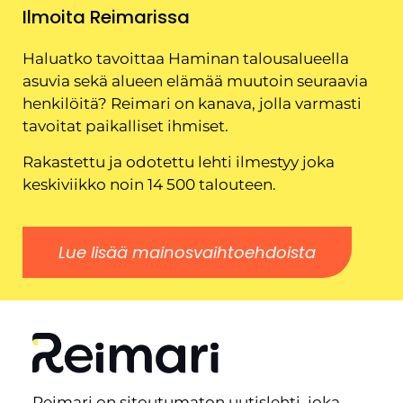
Ilmoita Reimarissa
Haluatko tavoittaa Haminan talousalueella
asuvia sekä alueen elämää muutoin seuraavia
henkilöitä? Reimari on kanava, jolla varmasti
tavoitat paikalliset ihmiset.
Rakastettu ja odotettu lehti ilmestyy joka
keskiviikko noin 14 500 talouteen.
Lue lisää mainosvaihtoehdoista
Reimari on sitoutumaton uutislehti, joka