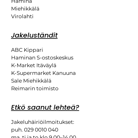
Hamina
Miehikkälä
Virolahti
Jakeluständit
ABC Kippari
Haminan S-ostoskeskus
K-Market Itäväylä
K-Supermarket Kanuuna
Sale Miehikkälä
Reimarin toimisto
Etkö saanut lehteä?
Jakeluhäiriöilmoitukset:
puh. 029 0010 040
ma, ti ja to klo 9.00–14.00