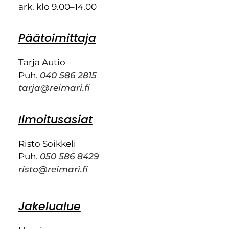
ark. klo 9.00–14.00
Päätoimittaja
Tarja Autio
Puh.
040 586 2815
tarja@reimari.fi
Ilmoitusasiat
Risto Soikkeli
Puh.
050 586 8429
risto@reimari.fi
Jakelualue