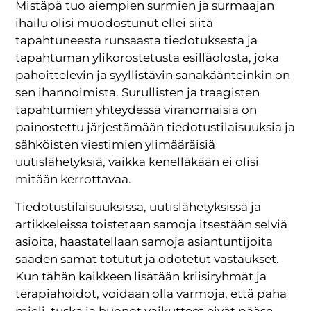
Mistäpä tuo aiempien surmien ja surmaajan
ihailu olisi muodostunut ellei siitä
tapahtuneesta runsaasta tiedotuksesta ja
tapahtuman ylikorostetusta esilläolosta, joka
pahoittelevin ja syyllistävin sanakäänteinkin on
sen ihannoimista. Surullisten ja traagisten
tapahtumien yhteydessä viranomaisia on
painostettu järjestämään tiedotustilaisuuksia ja
sähköisten viestimien ylimääräisiä
uutislähetyksiä, vaikka kenelläkään ei olisi
mitään kerrottavaa.
Tiedotustilaisuuksissa, uutislähetyksissä ja
artikkeleissa toistetaan samoja itsestään selviä
asioita, haastatellaan samoja asiantuntijoita
saaden samat totutut ja odotetut vastaukset.
Kun tähän kaikkeen lisätään kriisiryhmät ja
terapiahoidot, voidaan olla varmoja, että paha
mieli, tuska ja huonot vaikutteet eivät pääse