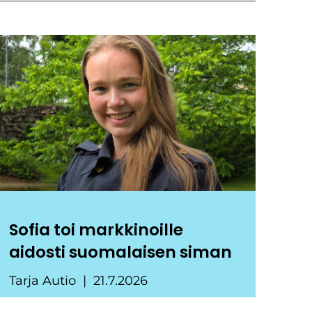
Sofia toi markkinoille
aidosti suomalaisen siman
Tarja Autio
21.7.2026