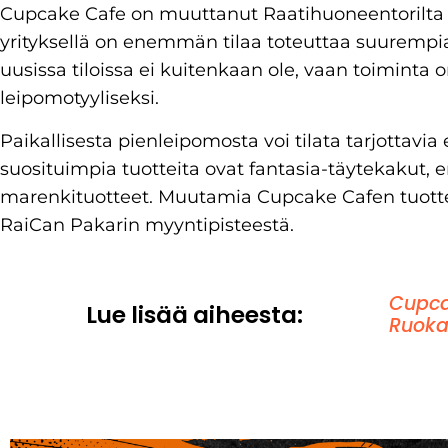
Cupcake Cafe on muuttanut Raatihuoneentorilta Te
yrityksellä on enemmän tilaa toteuttaa suurempia
uusissa tiloissa ei kuitenkaan ole, vaan toimin
leipomotyyliseksi.
Paikallisesta pienleipomosta voi tilata tarjottavia er
suosituimpia tuotteita ovat fantasia-täytekakut, e
marenkituotteet. Muutamia Cupcake Cafen tuotteit
RaiCan Pakarin myyntipisteestä.
Cupca
Lue lisää aiheesta:
Ruoka 