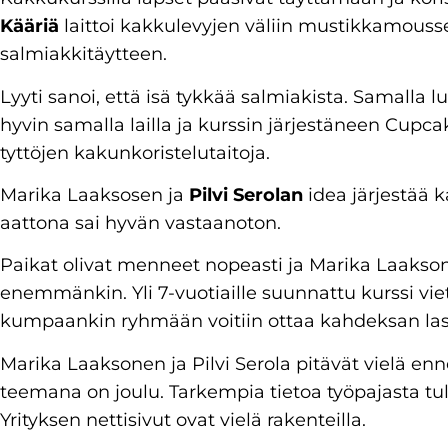
Kääriä
laittoi kakkulevyjen väliin mustikkamouss
salmiakkitäytteen.
Lyyti sanoi, että isä tykkää salmiakista. Samalla lu
hyvin samalla lailla ja kurssin järjestäneen Cupc
tyttöjen kakunkoristelutaitoja.
Marika Laaksosen ja
Pilvi Serolan
idea järjestää k
aattona sai hyvän vastaanoton.
Paikat olivat menneet nopeasti ja Marika Laaksonen 
enemmänkin. Yli 7-vuotiaille suunnattu kurssi vie
kumpaankin ryhmään voitiin ottaa kahdeksan las
Marika Laaksonen ja Pilvi Serola pitävät vielä enn
teemana on joulu. Tarkempia tietoa työpajasta tu
Yrityksen nettisivut ovat vielä rakenteilla.