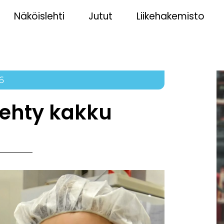
Näköislehti
Jutut
Liikehakemisto
6
 tehty kakku