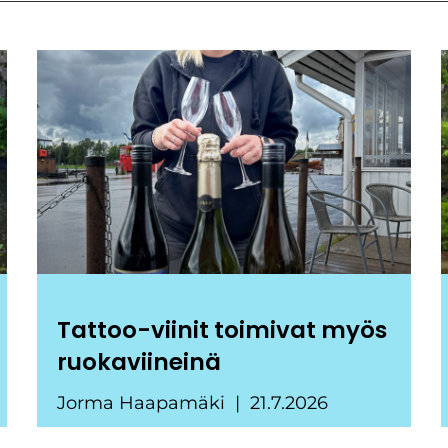
Tattoo-viinit toimivat myös
ruokaviineinä
Jorma Haapamäki
21.7.2026