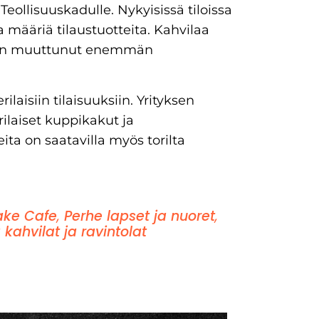
ollisuuskadulle. Nykyisissä tiloissa
 määriä tilaustuotteita. Kahvilaa
ta on muuttunut enemmän
ilaisiin tilaisuuksiin. Yrityksen
rilaiset kuppikakut ja
a on saatavilla myös torilta
ke Cafe
,
Perhe lapset ja nuoret
,
kahvilat ja ravintolat