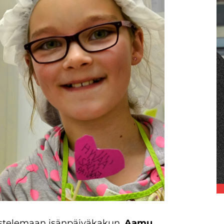
ristelemaan isänpäiväkakun.
Aamu