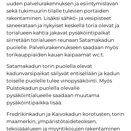
uuden palvelurakennuksen ja esiintymislavan
sekä tukimuurin tilalle tulevien portaiden
rakentaminen. Lisäksi sähkö- ja vesipisteet
saneerataan ja nykyiset keskellä toria olevat ja
torialueen kahtia jakavat pysäköintipaikat
siirretään torialueen reunaan Satamakadun
puolelle. Palvelurakennukseen saadaan myös
torikauppiaiden kauan kaipaamat wc:t.
Satamakadun torin puolella olevat
kadunvarsipaikat säilyvät entisellään ja kadun
toiselle puolelle tulee vinopysäköinti. Myös
Puistokadun puolella olevalle
pysäköintialueelle saadaan muutama
pysäköintipaikka lisää.
Fredrikinkadun ja Kaivokadun korotusten, torin
maamerkin, ympäristötaideteoksen,
tekojääalueen ja myyntikojujen rakentaminen