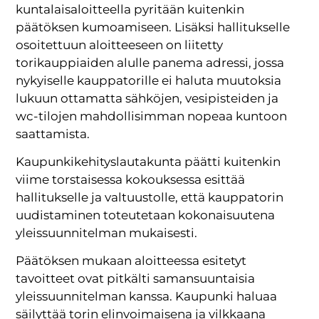
kuntalaisaloitteella pyritään kuitenkin
päätöksen kumoamiseen. Lisäksi hallitukselle
osoitettuun aloitteeseen on liitetty
torikauppiaiden alulle panema adressi, jossa
nykyiselle kauppatorille ei haluta muutoksia
lukuun ottamatta sähköjen, vesipisteiden ja
wc-tilojen mahdollisimman nopeaa kuntoon
saattamista.
Kaupunkikehityslautakunta päätti kuitenkin
viime torstaisessa kokouksessa esittää
hallitukselle ja valtuustolle, että kauppatorin
uudistaminen toteutetaan kokonaisuutena
yleissuunnitelman mukaisesti.
Päätöksen mukaan aloitteessa esitetyt
tavoitteet ovat pitkälti samansuuntaisia
yleissuunnitelman kanssa. Kaupunki haluaa
säilyttää torin elinvoimaisena ja vilkkaana