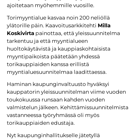
ajoitetaan myöhemmille vuosille.
Torimyyntialue kasvaa noin 200 neliöllä
ylätorille päin. Kaavoitusarkkitehti
Milla
Koskivirta
painottaa, että yleissuunnitelma
tarkentuu ja että myyntialueen
huoltokäytävistä ja kauppiaskohtaisista
myyntipaikoista päätetään yhdessä
torikauppiaiden kanssa erillistä
myyntialuesuunnitelmaa laadittaessa.
Haminan kaupunginvaltuusto hyväksyi
kauppatorin yleissuunnitelman viime vuoden
toukokuussa runsaan kahden vuoden
valmistelun jälkeen. Kehittämissuunnitelmista
vastanneessa työryhmässä oli myös
torikauppiaiden edustaja.
Nyt kaupunginhallitukselle jätetyllä