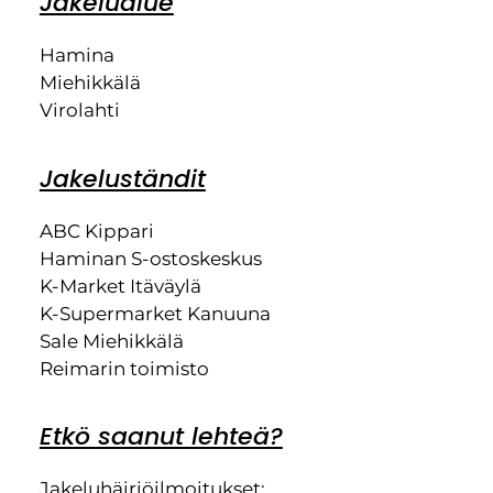
Jakelualue
Hamina
Miehikkälä
Virolahti
Jakeluständit
ABC Kippari
Haminan S-ostoskeskus
K-Market Itäväylä
K-Supermarket Kanuuna
Sale Miehikkälä
Reimarin toimisto
Etkö saanut lehteä?
Jakeluhäiriöilmoitukset: