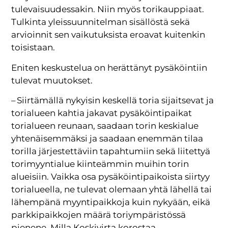
tulevaisuudessakin. Niin myös torikauppiaat.
Tulkinta yleissuunnitelman sisällöstä sekä
arvioinnit sen vaikutuksista eroavat kuitenkin
toisistaan.
Eniten keskustelua on herättänyt pysäköintiin
tulevat muutokset.
– Siirtämällä nykyisin keskellä toria sijaitsevat ja
torialueen kahtia jakavat pysäköintipaikat
torialueen reunaan, saadaan torin keskialue
yhtenäisemmäksi ja saadaan enemmän tilaa
torilla järjestettäviin tapahtumiin sekä liitettyä
torimyyntialue kiinteämmin muihin torin
alueisiin. Vaikka osa pysäköintipaikoista siirtyy
torialueella, ne tulevat olemaan yhtä lähellä tai
lähempänä myyntipaikkoja kuin nykyään, eikä
parkkipaikkojen määrä toriympäristössä
pienene, Milla Koskivirta korostaa.