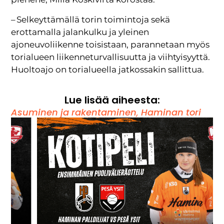
– Selkeyttämällä torin toimintoja sekä
erottamalla jalankulku ja yleinen
ajoneuvoliikenne toisistaan, parannetaan myös
torialueen liikenneturvallisuutta ja viihtyisyyttä.
Huoltoajo on torialueella jatkossakin sallittua.
Lue lisää aiheesta:
Asuminen ja rakentaminen
,
Haminan tori