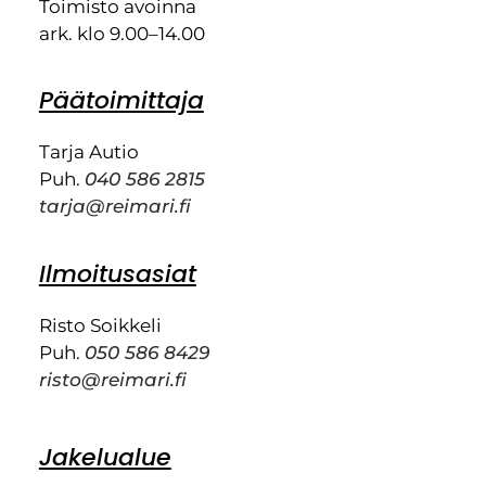
Toimisto avoinna
ark. klo 9.00–14.00
Päätoimittaja
Tarja Autio
Puh.
040 586 2815
tarja@reimari.fi
Ilmoitusasiat
Risto Soikkeli
Puh.
050 586 8429
risto@reimari.fi
Jakelualue