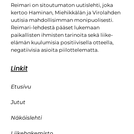
Reimari on sitoutumaton uutislehti, joka
kertoo Haminan, Miehikkälän ja Virolahden
uutisia mahdollisimman monipuolisesti.
Reimari-lehdestä pääset lukemaan
paikallisten ihmisten tarinoita sekä liike-
elämän kuulumisia positiivisella otteella,
negatiivisia asioita piilottelematta.
Linkit
Etusivu
Jutut
Näköislehti
Liikehakemisto