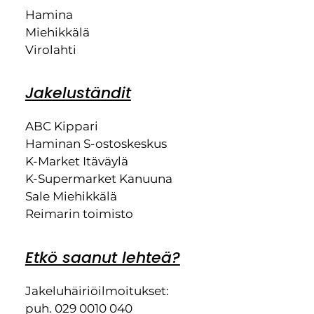
Hamina
Miehikkälä
Virolahti
Jakeluständit
ABC Kippari
Haminan S-ostoskeskus
K-Market Itäväylä
K-Supermarket Kanuuna
Sale Miehikkälä
Reimarin toimisto
Etkö saanut lehteä?
Jakeluhäiriöilmoitukset:
puh. 029 0010 040