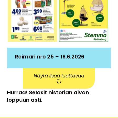
Reimari nro 25 – 16.6.2026
Näytä lisää luettavaa
Hurraa! Selasit historian aivan
loppuun asti.