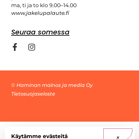
ma, ti ja to klo 9.00–14.00
www.jakelupalaute.fi
Seuraa somessa
©
Haminan mainos ja media Oy
Tietosuojaseloste
Käytämme evästeitä
×