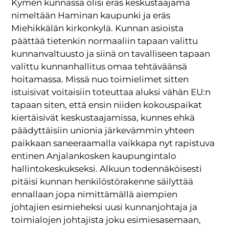
Kymen kunnassa olisi eräs keskustaajama
nimeltään Haminan kaupunki ja eräs
Miehikkälän kirkonkylä. Kunnan asioista
päättää tietenkin normaaliin tapaan valittu
kunnanvaltuusto ja siinä on tavalliseen tapaan
valittu kunnanhallitus omaa tehtäväänsä
hoitamassa. Missä nuo toimielimet sitten
istuisivat voitaisiin toteuttaa aluksi vähän EU:n
tapaan siten, että ensin niiden kokouspaikat
kiertäisivät keskustaajamissa, kunnes ehkä
päädyttäisiin unionia järkevämmin yhteen
paikkaan saneeraamalla vaikkapa nyt rapistuva
entinen Anjalankosken kaupungintalo
hallintokeskukseksi. Alkuun todennäköisesti
pitäisi kunnan henkilöstörakenne säilyttää
ennallaan jopa nimittämällä aiempien
johtajien esimieheksi uusi kunnanjohtaja ja
toimialojen johtajista joku esimiesasemaan,