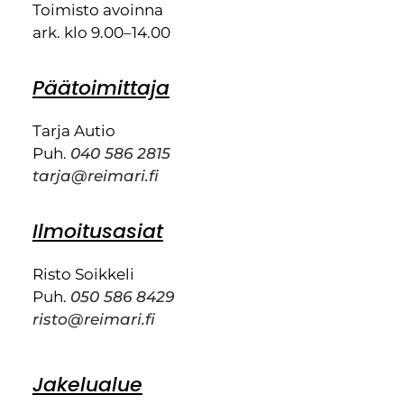
Toimisto avoinna
ark. klo 9.00–14.00
Päätoimittaja
Tarja Autio
Puh.
040 586 2815
tarja@reimari.fi
Ilmoitusasiat
Risto Soikkeli
Puh.
050 586 8429
risto@reimari.fi
Jakelualue