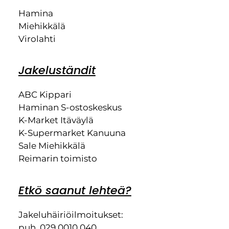
Hamina
Miehikkälä
Virolahti
Jakeluständit
ABC Kippari
Haminan S-ostoskeskus
K-Market Itäväylä
K-Supermarket Kanuuna
Sale Miehikkälä
Reimarin toimisto
Etkö saanut lehteä?
Jakeluhäiriöilmoitukset:
puh. 029 0010 040