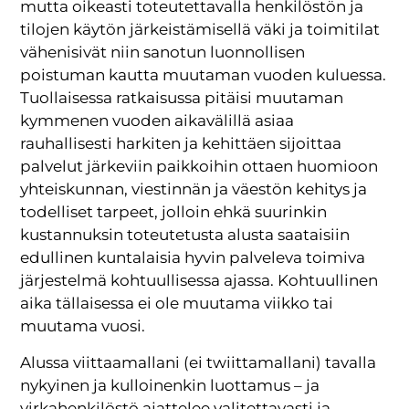
mutta oikeasti toteutettavalla henkilöstön ja
tilojen käytön järkeistämisellä väki ja toimitilat
vähenisivät niin sanotun luonnollisen
poistuman kautta muutaman vuoden kuluessa.
Tuollaisessa ratkaisussa pitäisi muutaman
kymmenen vuoden aikavälillä asiaa
rauhallisesti harkiten ja kehittäen sijoittaa
palvelut järkeviin paikkoihin ottaen huomioon
yhteiskunnan, viestinnän ja väestön kehitys ja
todelliset tarpeet, jolloin ehkä suurinkin
kustannuksin toteutetusta alusta saataisiin
edullinen kuntalaisia hyvin palveleva toimiva
järjestelmä kohtuullisessa ajassa. Kohtuullinen
aika tällaisessa ei ole muutama viikko tai
muutama vuosi.
Alussa viittaamallani (ei twiittamallani) tavalla
nykyinen ja kulloinenkin luottamus – ja
virkahenkilöstö ajattelee valitettavasti ja