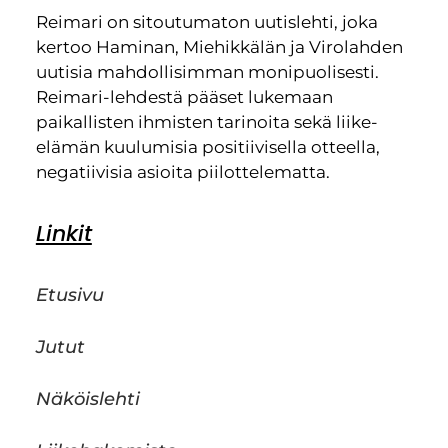
Reimari on sitoutumaton uutislehti, joka
kertoo Haminan, Miehikkälän ja Virolahden
uutisia mahdollisimman monipuolisesti.
Reimari-lehdestä pääset lukemaan
paikallisten ihmisten tarinoita sekä liike-
elämän kuulumisia positiivisella otteella,
negatiivisia asioita piilottelematta.
Linkit
Etusivu
Jutut
Näköislehti