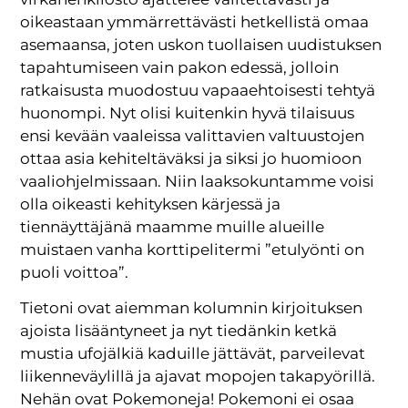
oikeastaan ymmärrettävästi hetkellistä omaa
asemaansa, joten uskon tuollaisen uudistuksen
tapahtumiseen vain pakon edessä, jolloin
ratkaisusta muodostuu vapaaehtoisesti tehtyä
huonompi. Nyt olisi kuitenkin hyvä tilaisuus
ensi kevään vaaleissa valittavien valtuustojen
ottaa asia kehiteltäväksi ja siksi jo huomioon
vaaliohjelmissaan. Niin laaksokuntamme voisi
olla oikeasti kehityksen kärjessä ja
tiennäyttäjänä maamme muille alueille
muistaen vanha korttipelitermi ”etulyönti on
puoli voittoa”.
Tietoni ovat aiemman kolumnin kirjoituksen
ajoista lisääntyneet ja nyt tiedänkin ketkä
mustia ufojälkiä kaduille jättävät, parveilevat
liikenneväylillä ja ajavat mopojen takapyörillä.
Nehän ovat Pokemoneja! Pokemoni ei osaa