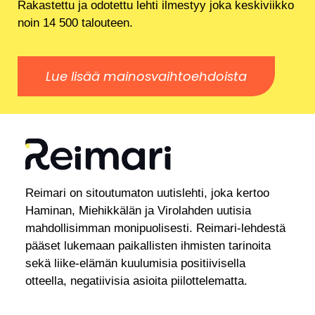
Rakastettu ja odotettu lehti ilmestyy joka keskiviikko
noin 14 500 talouteen.
Lue lisää mainosvaihtoehdoista
Reimari on sitoutumaton uutislehti, joka kertoo
Haminan, Miehikkälän ja Virolahden uutisia
mahdollisimman monipuolisesti. Reimari-lehdestä
pääset lukemaan paikallisten ihmisten tarinoita
sekä liike-elämän kuulumisia positiivisella
otteella, negatiivisia asioita piilottelematta.