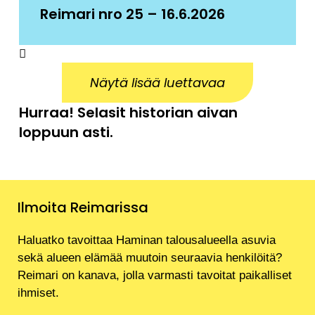
Reimari nro 25 – 16.6.2026
Näytä lisää luettavaa
Hurraa! Selasit historian aivan
loppuun asti.
Ilmoita Reimarissa
Haluatko tavoittaa Haminan talousalueella asuvia
sekä alueen elämää muutoin seuraavia henkilöitä?
Reimari on kanava, jolla varmasti tavoitat paikalliset
ihmiset.