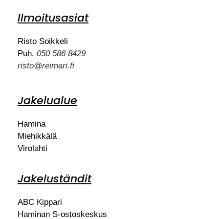
Ilmoitusasiat
Risto Soikkeli
Puh.
050 586 8429
risto@reimari.fi
Jakelualue
Hamina
Miehikkälä
Virolahti
Jakeluständit
ABC Kippari
Haminan S-ostoskeskus