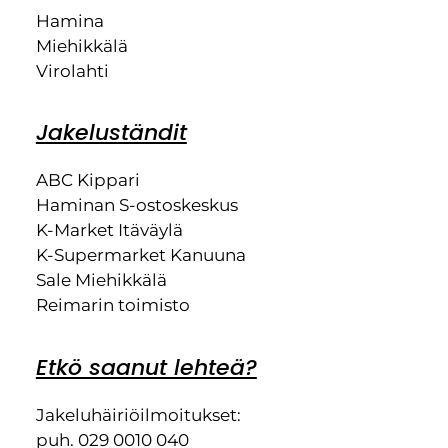
Hamina
Miehikkälä
Virolahti
Jakeluständit
ABC Kippari
Haminan S-ostoskeskus
K-Market Itäväylä
K-Supermarket Kanuuna
Sale Miehikkälä
Reimarin toimisto
Etkö saanut lehteä?
Jakeluhäiriöilmoitukset:
puh. 029 0010 040