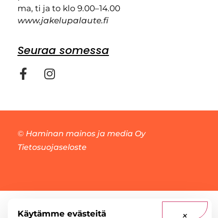
ma, ti ja to klo 9.00–14.00
www.jakelupalaute.fi
Seuraa somessa
©
Haminan mainos ja media Oy
Tietosuojaseloste
Käytämme evästeitä
×