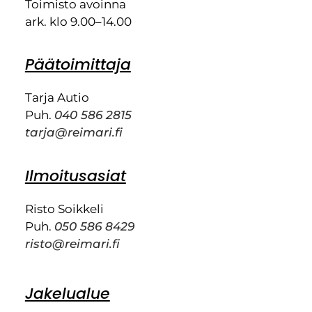
Toimisto avoinna
ark. klo 9.00–14.00
Päätoimittaja
Tarja Autio
Puh.
040 586 2815
tarja@reimari.fi
Ilmoitusasiat
Risto Soikkeli
Puh.
050 586 8429
risto@reimari.fi
Jakelualue