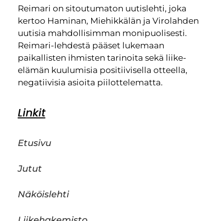
Reimari on sitoutumaton uutislehti, joka
kertoo Haminan, Miehikkälän ja Virolahden
uutisia mahdollisimman monipuolisesti.
Reimari-lehdestä pääset lukemaan
paikallisten ihmisten tarinoita sekä liike-
elämän kuulumisia positiivisella otteella,
negatiivisia asioita piilottelematta.
Linkit
Etusivu
Jutut
Näköislehti
Liikehakemisto