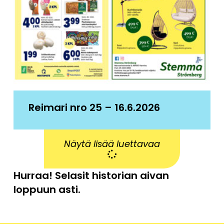
Reimari nro 25 – 16.6.2026
Näytä lisää luettavaa
Hurraa! Selasit historian aivan
loppuun asti.