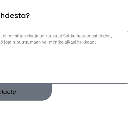
lehdestä?
alaute