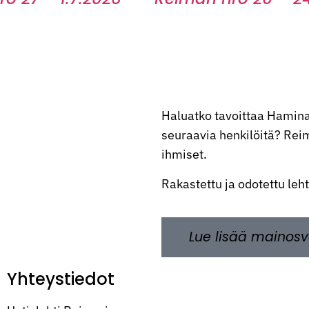
Haluatko tavoittaa Hamina
seuraavia henkilöitä? Reima
ihmiset.
Rakastettu ja odotettu leh
Lue lisää mainosv
Yhteystiedot