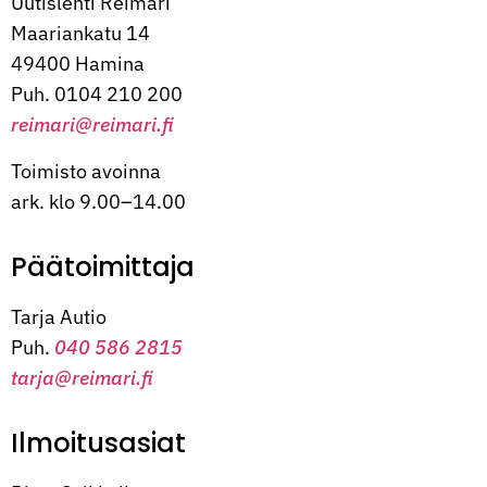
Uutislehti Reimari
Maariankatu 14
49400 Hamina
Puh. 0104 210 200
reimari@reimari.fi
Toimisto avoinna
ark. klo 9.00–14.00
Päätoimittaja
Tarja Autio
Puh.
040 586 2815
tarja@reimari.fi
Ilmoitusasiat