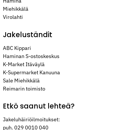
Hamina
Miehikkälä
Virolahti
Jakeluständit
ABC Kippari
Haminan S-ostoskeskus
K-Market Itäväylä
K-Supermarket Kanuuna
Sale Miehikkälä
Reimarin toimisto
Etkö saanut lehteä?
Jakeluhäiriöilmoitukset:
puh. 029 0010 040