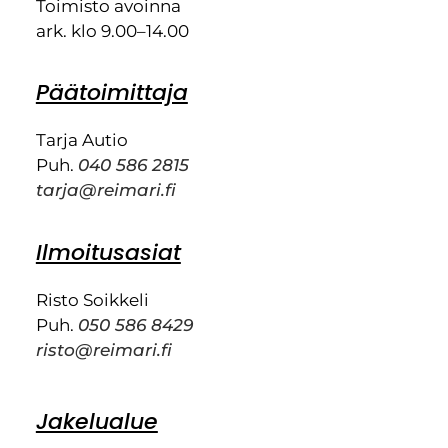
Toimisto avoinna
ark. klo 9.00–14.00
Päätoimittaja
Tarja Autio
Puh.
040 586 2815
tarja@reimari.fi
Ilmoitusasiat
Risto Soikkeli
Puh.
050 586 8429
risto@reimari.fi
Jakelualue