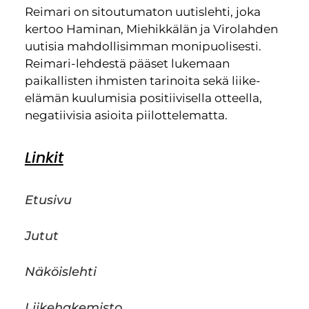
Reimari on sitoutumaton uutislehti, joka
kertoo Haminan, Miehikkälän ja Virolahden
uutisia mahdollisimman monipuolisesti.
Reimari-lehdestä pääset lukemaan
paikallisten ihmisten tarinoita sekä liike-
elämän kuulumisia positiivisella otteella,
negatiivisia asioita piilottelematta.
Linkit
Etusivu
Jutut
Näköislehti
Liikehakemisto