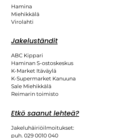
Hamina
Miehikkälä
Virolahti
Jakeluständit
ABC Kippari
Haminan S-ostoskeskus
K-Market Itäväylä
K-Supermarket Kanuuna
Sale Miehikkälä
Reimarin toimisto
Etkö saanut lehteä?
Jakeluhäiriöilmoitukset:
puh. 029 0010 040