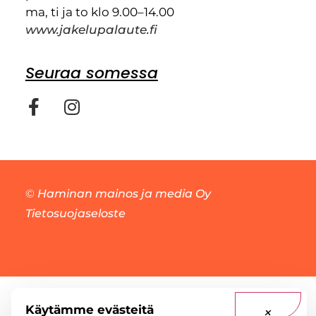
ma, ti ja to klo 9.00–14.00
www.jakelupalaute.fi
Seuraa somessa
©
Haminan mainos ja media Oy
Tietosuojaseloste
Käytämme evästeitä
×