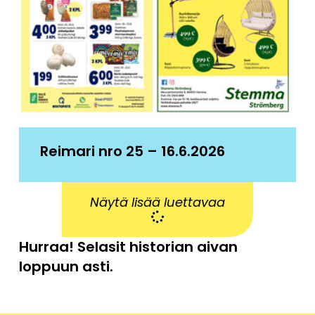
Reimari nro 25 – 16.6.2026
Näytä lisää luettavaa
Hurraa! Selasit historian aivan
loppuun asti.