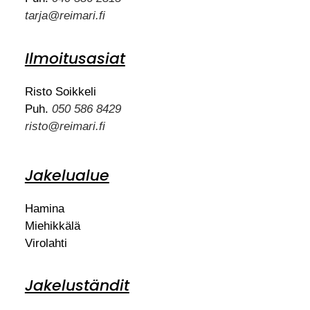
tarja@reimari.fi
Ilmoitusasiat
Risto Soikkeli
Puh.
050 586 8429
risto@reimari.fi
Jakelualue
Hamina
Miehikkälä
Virolahti
Jakeluständit