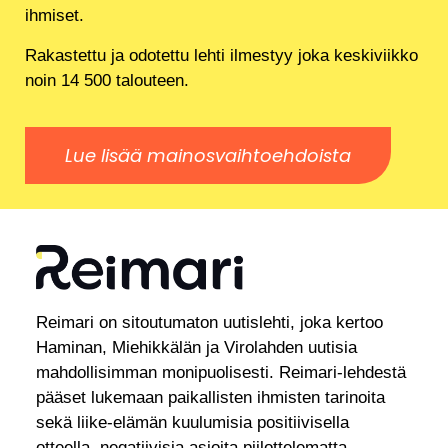
ihmiset.
Rakastettu ja odotettu lehti ilmestyy joka keskiviikko
noin 14 500 talouteen.
Lue lisää mainosvaihtoehdoista
Reimari on sitoutumaton uutislehti, joka kertoo
Haminan, Miehikkälän ja Virolahden uutisia
mahdollisimman monipuolisesti. Reimari-lehdestä
pääset lukemaan paikallisten ihmisten tarinoita
sekä liike-elämän kuulumisia positiivisella
otteella, negatiivisia asioita piilottelematta.