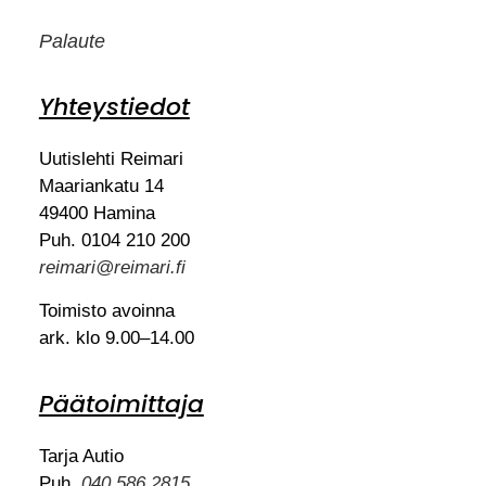
Palaute
Yhteystiedot
Uutislehti Reimari
Maariankatu 14
49400 Hamina
Puh. 0104 210 200
reimari@reimari.fi
Toimisto avoinna
ark. klo 9.00–14.00
Päätoimittaja
Tarja Autio
Puh.
040 586 2815