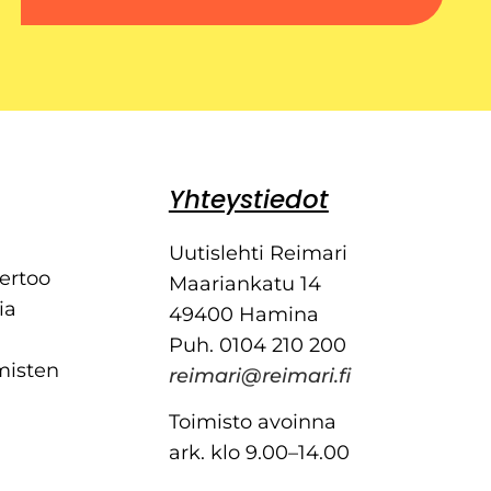
Yhteystiedot
Uutislehti Reimari
kertoo
Maariankatu 14
ia
49400 Hamina
Puh. 0104 210 200
misten
reimari@reimari.fi
Toimisto avoinna
ark. klo 9.00–14.00
Päätoimittaja