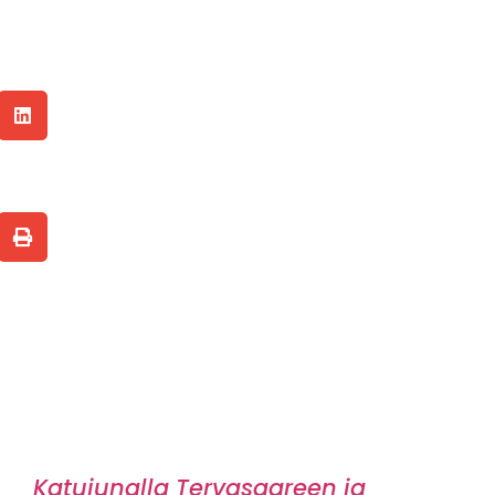
Katujunalla Tervasaareen ja
takaisin!