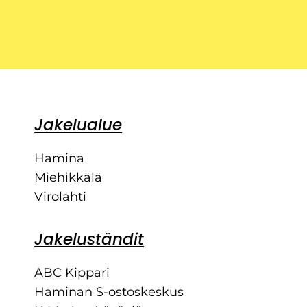
Jakelualue
Hamina
Miehikkälä
Virolahti
Jakeluständit
ABC Kippari
Haminan S-ostoskeskus
K-Market Itäväylä
K-Supermarket Kanuuna