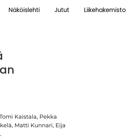
Näköislehti
Jutut
Liikehakemisto
ä
aan
Tomi Kaistala, Pekka
elä, Matti Kunnari, Eija
.