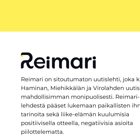
Reimari on sitoutumaton uutislehti, joka 
Haminan, Miehikkälän ja Virolahden uutis
mahdollisimman monipuolisesti. Reimari-
lehdestä pääset lukemaan paikallisten ih
tarinoita sekä liike-elämän kuulumisia
positiivisella otteella, negatiivisia asioita
piilottelematta.
Linkit