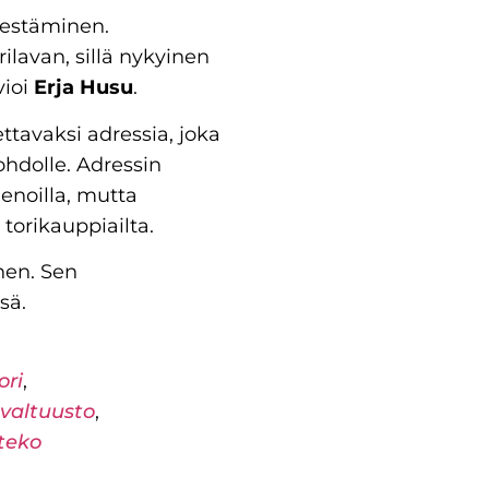
rjestäminen.
lavan, sillä nykyinen
vioi
Erja Husu
.
ettavaksi adressia, joka
hdolle. Adressin
ienoilla, mutta
 torikauppiailta.
nen. Sen
sä.
ori
,
valtuusto
,
teko