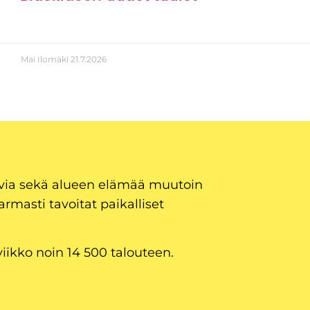
Mai Ilomäki
21.7.2026
uvia sekä alueen elämää muutoin
armasti tavoitat paikalliset
viikko noin 14 500 talouteen.