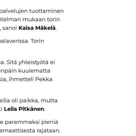
ipalvelujen tuottaminen
nnitelman mukaan torin
, sanoi
Kaisa Mäkelä
.
alaverissa. Torin
 Sitä yhteistyötä ei
teenpäin kuulematta
sia, ihmetteli Pekka
lla oli paikka, mutta
ti
Leila Pitkänen
.
ulee paremmaksi pieniä
ramaattisesta rajataan.