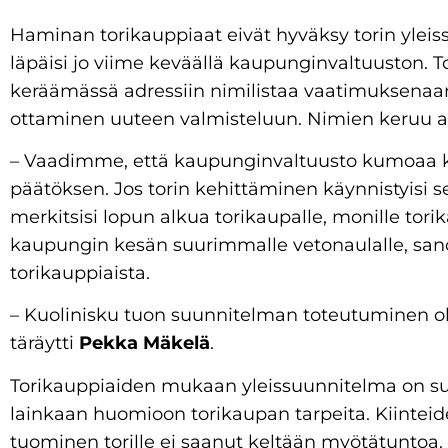
Haminan torikauppiaat eivät hyväksy torin yleis
läpäisi jo viime keväällä kaupunginvaltuuston. T
keräämässä adressiin nimilistaa vaatimuksena
ottaminen uuteen valmisteluun. Nimien keruu a
– Vaadimme, että kaupunginvaltuusto kumoaa 
päätöksen. Jos torin kehittäminen käynnistyisi 
merkitsisi lopun alkua torikaupalle, monille tor
kaupungin kesän suurimmalle vetonaulalle, san
torikauppiaista.
– Kuolinisku tuon suunnitelman toteutuminen oli
täräytti
Pekka Mäkelä
.
Torikauppiaiden mukaan yleissuunnitelma on suu
lainkaan huomioon torikaupan tarpeita. Kiinte
tuominen torille ei saanut keltään myötätuntoa.