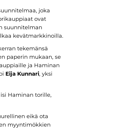
suunnitelmaa, joka
orikauppiaat ovat
an suunnitelman
lkaa kevätmarkkinoilla.
kerran tekemänsä
sen paperin mukaan, se
ikauppiaille ja Haminan
oi
Eija Kunnari
, yksi
si Haminan torille,
rellinen eikä ota
iden myyntimökkien