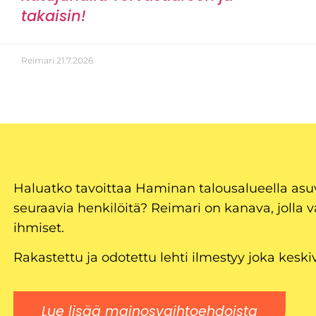
Reimari
21.7.2026
Haluatko tavoittaa Haminan talousalueella as
seuraavia henkilöitä? Reimari on kanava, jolla v
ihmiset.
Rakastettu ja odotettu lehti ilmestyy joka keski
Lue lisää mainosvaihtoehdoista