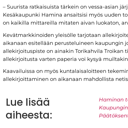
– Suurista ratkaisuista tärkein on vessa-asian jä
Kesäkaupunki Hamina ansaitsisi myös uuden tori
on kaikilla mittareilla mitaten aivan luokaton, ar
Kevätmarkkinoiden yleisölle tarjotaan allekirjoit
aikanaan esitellään perusteluineen kaupungin jo
allekirjoituspiste on ainakin Torikahvila Troikan t
allekirjoitusta varten paperia voi kysyä muiltakin
Kaavailuissa on myös kuntalaisaloitteen tekemi
allekirjoittaminen on aikanaan mahdollista netis
Lue lisää
Haminan t
Kaupungin
aiheesta:
Päätöksen