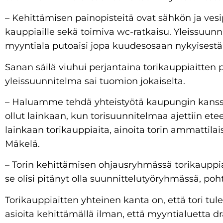
– Kehittämisen painopisteitä ovat sähkön ja ves
kauppiaille sekä toimiva wc-ratkaisu. Yleissuu
myyntiala putoaisi jopa kuudesosaan nykyisestä
Sanan säilä viuhui perjantaina torikauppiaitten p
yleissuunnitelma sai tuomion jokaiselta.
– Haluamme tehdä yhteistyötä kaupungin kanssa.
ollut lainkaan, kun torisuunnitelmaa ajettiin e
lainkaan torikauppiaita, ainoita torin ammattilai
Mäkelä.
– Torin kehittämisen ohjausryhmässä torikauppiai
se olisi pitänyt olla suunnittelutyöryhmässä, poh
Torikauppiaitten yhteinen kanta on, että tori t
asioita kehittämällä ilman, että myyntialuetta d