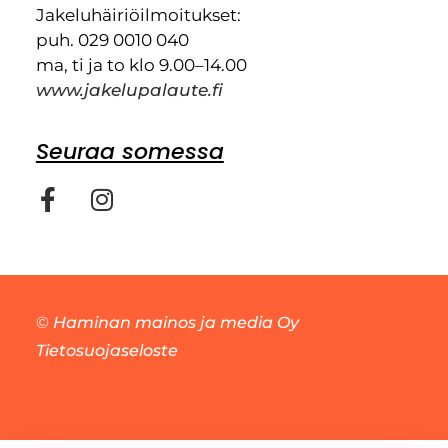
Jakeluhäiriöilmoitukset:
puh. 029 0010 040
ma, ti ja to klo 9.00–14.00
www.jakelupalaute.fi
Seuraa somessa
©
Haminan mainos ja media Oy
Tietosuojaseloste