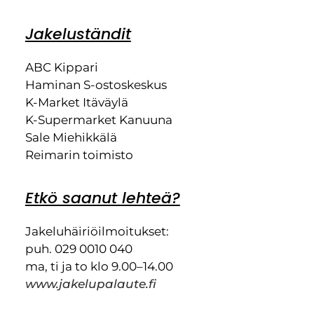
Jakeluständit
ABC Kippari
Haminan S-ostoskeskus
K-Market Itäväylä
K-Supermarket Kanuuna
Sale Miehikkälä
Reimarin toimisto
Etkö saanut lehteä?
Jakeluhäiriöilmoitukset:
puh. 029 0010 040
ma, ti ja to klo 9.00–14.00
www.jakelupalaute.fi