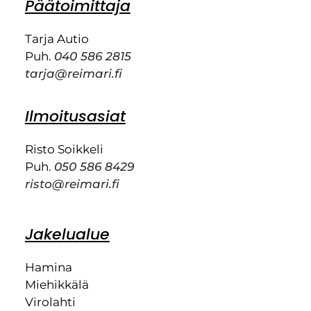
Päätoimittaja
Tarja Autio
Puh.
040 586 2815
tarja@reimari.fi
Ilmoitusasiat
Risto Soikkeli
Puh.
050 586 8429
risto@reimari.fi
Jakelualue
Hamina
Miehikkälä
Virolahti