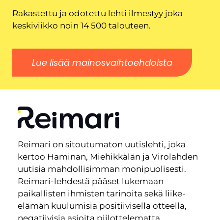
Rakastettu ja odotettu lehti ilmestyy joka
keskiviikko noin 14 500 talouteen.
Lue lisää mainosvaihtoehdoista
Reimari on sitoutumaton uutislehti, joka
kertoo Haminan, Miehikkälän ja Virolahden
uutisia mahdollisimman monipuolisesti.
Reimari-lehdestä pääset lukemaan
paikallisten ihmisten tarinoita sekä liike-
elämän kuulumisia positiivisella otteella,
negatiivisia asioita piilottelematta.