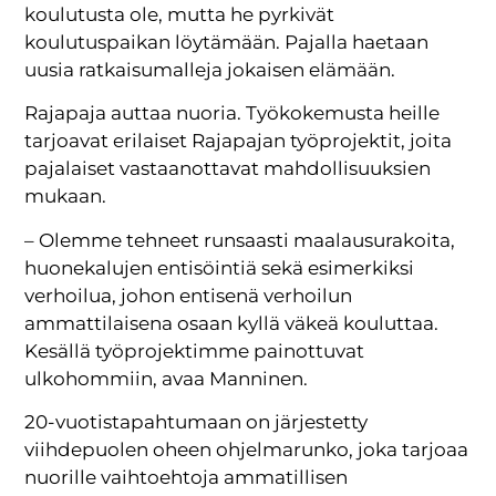
koulutusta ole, mutta he pyrkivät
koulutuspaikan löytämään. Pajalla haetaan
uusia ratkaisumalleja jokaisen elämään.
Rajapaja auttaa nuoria. Työkokemusta heille
tarjoavat erilaiset Rajapajan työprojektit, joita
pajalaiset vastaanottavat mahdollisuuksien
mukaan.
– Olemme tehneet runsaasti maalausurakoita,
huonekalujen entisöintiä sekä esimerkiksi
verhoilua, johon entisenä verhoilun
ammattilaisena osaan kyllä väkeä kouluttaa.
Kesällä työprojektimme painottuvat
ulkohommiin, avaa Manninen.
20-vuotistapahtumaan on järjestetty
viihdepuolen oheen ohjelmarunko, joka tarjoaa
nuorille vaihtoehtoja ammatillisen