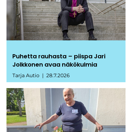
Puhetta rauhasta – piispa Jari
Jolkkonen avaa näkökulmia
Tarja Autio
28.7.2026