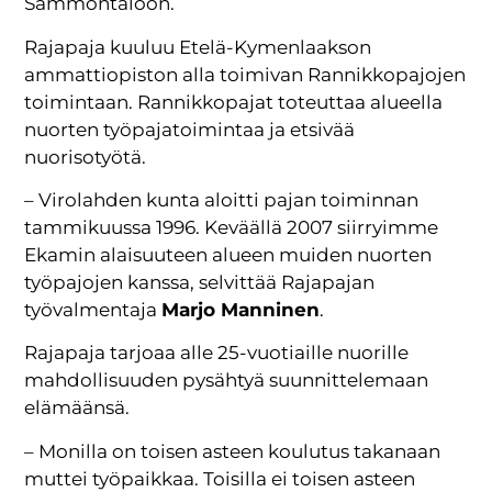
Sammontaloon.
Rajapaja kuuluu Etelä-Kymenlaakson
ammattiopiston alla toimivan Rannikkopajojen
toimintaan. Rannikkopajat toteuttaa alueella
nuorten työpajatoimintaa ja etsivää
nuorisotyötä.
– Virolahden kunta aloitti pajan toiminnan
tammikuussa 1996. Keväällä 2007 siirryimme
Ekamin alaisuuteen alueen muiden nuorten
työpajojen kanssa, selvittää Rajapajan
työvalmentaja
Marjo Manninen
.
Rajapaja tarjoaa alle 25-vuotiaille nuorille
mahdollisuuden pysähtyä suunnittelemaan
elämäänsä.
– Monilla on toisen asteen koulutus takanaan
muttei työpaikkaa. Toisilla ei toisen asteen