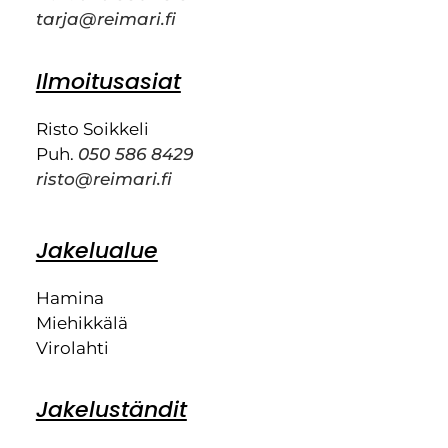
tarja@reimari.fi
Ilmoitusasiat
Risto Soikkeli
Puh.
050 586 8429
risto@reimari.fi
Jakelualue
Hamina
Miehikkälä
Virolahti
Jakeluständit