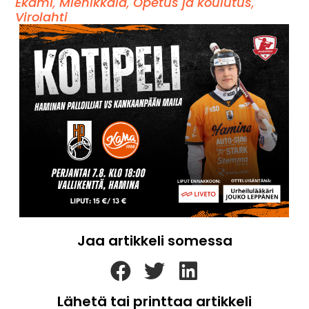
Ekami
,
Miehikkälä
,
Opetus ja koulutus
,
Virolahti
Jaa artikkeli somessa
Lähetä tai printtaa artikkeli