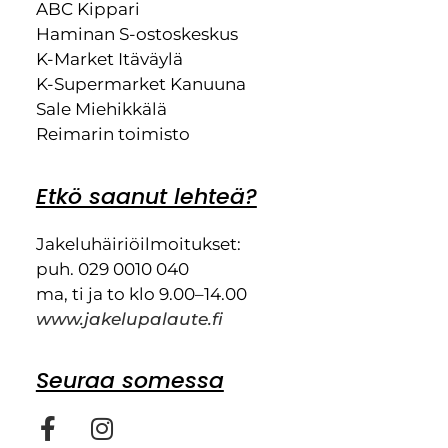
ABC Kippari
Haminan S-ostoskeskus
K-Market Itäväylä
K-Supermarket Kanuuna
Sale Miehikkälä
Reimarin toimisto
Etkö saanut lehteä?
Jakeluhäiriöilmoitukset:
puh. 029 0010 040
ma, ti ja to klo 9.00–14.00
www.jakelupalaute.fi
Seuraa somessa