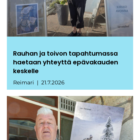
Rauhan ja toivon tapahtumassa
haetaan yhteyttä epävakauden
keskelle
Reimari
21.7.2026