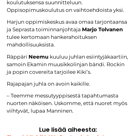
koulutuksensa suunnitteluun.
Oppisopimuskoulutus on vaihtoehdoista yksi.
Harjun oppimiskeskus avaa omaa tarjontaansa
ja Seprasta toiminnanjohtaja
Marjo Tolvanen
tulee kertomaan hankerahoituksen
mahdollisuuksista.
Räppäri
Neemu
kuuluu juhlan esiintyjäkaartiin,
samoin Ekamin muusikkolinjan bändi. Rockin
ja popin covereita tarjoilee Kiki’s.
Rajapajan juhla on avoin kaikille.
– Teemme messutyyppisestä tapahtumasta
nuorten näköisen. Uskomme, että nuoret myös
viihtyvät, lupaa Manninen.
Lue lisää aiheesta: