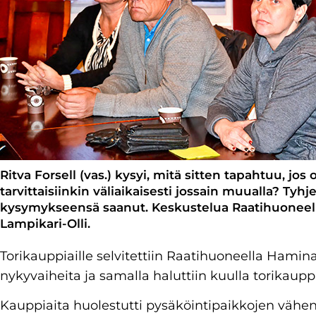
Ritva Forsell (vas.) kysyi, mitä sitten tapahtuu, jo
tarvittaisiinkin väliaikaisesti jossain muualla? Tyh
kysymykseensä saanut. Keskustelua Raatihuoneella 
Lampikari-Olli.
Torikauppiaille selvitettiin Raatihuoneella Hami
nykyvaiheita ja samalla haluttiin kuulla torikau
Kauppiaita huolestutti pysäköintipaikkojen vähe