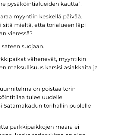
ne pysäköintialueiden kautta”.
avaraa myyntiin keskellä päivää.
 sitä mieltä, että torialueen läpi
an vieressä?
i sateen suojaan.
rkkipaikat vähenevät, myyntikin
en maksullisuus karsisi asiakkaita ja
 suunnitelma on poistaa torin
öintitilaa tulee uudelle
si Satamakadun torihallin puolelle
tta parkkipaikkojen määrä ei