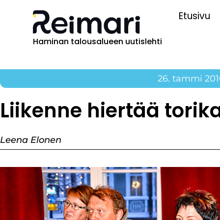
Etusivu
Haminan talousalueen uutislehti
26. tammi 201
Liikenne hiertää torik
Leena Elonen