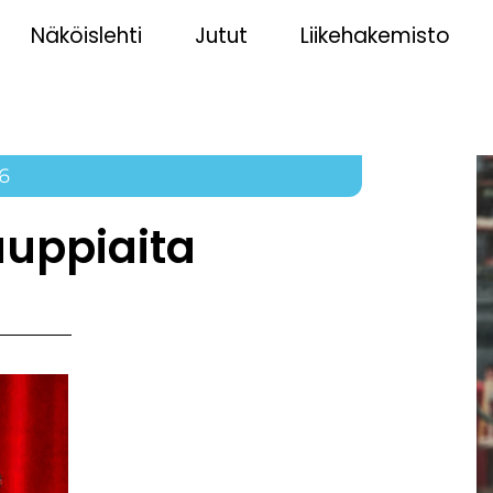
Näköislehti
Jutut
Liikehakemisto
6
auppiaita