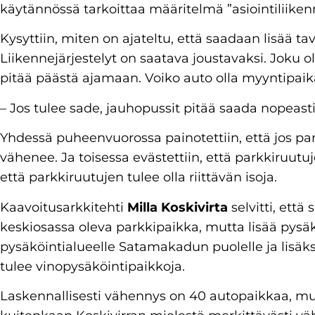
käytännössä tarkoittaa määritelmä ”asiointiliiken
Kysyttiin, miten on ajateltu, että saadaan lisää t
Liikennejärjestelyt on saatava joustavaksi. Joku oli
pitää päästä ajamaan. Voiko auto olla myyntipaik
– Jos tulee sade, jauhopussit pitää saada nopeast
Yhdessä puheenvuorossa painotettiin, että jos pa
vähenee. Ja toisessa evästettiin, että parkkiruutuj
että parkkiruutujen tulee olla riittävän isoja.
Kaavoitusarkkitehti
Milla Koskivirta
selvitti, että
keskiosassa oleva parkkipaikka, mutta lisää pysäk
pysäköintialueelle Satamakadun puolelle ja lisäk
tulee vinopysäköintipaikkoja.
Laskennallisesti vähennys on 40 autopaikkaa, mu