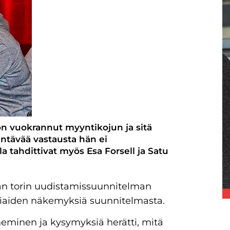
s on vuokrannut myyntikojun ja sitä
jentävää vastausta hän ei
tahdittivat myös Esa Forsell ja Satu
nan torin uudistamissuunnitelman
ppiaiden näkemyksiä suunnitelmasta.
neminen ja kysymyksiä herätti, mitä