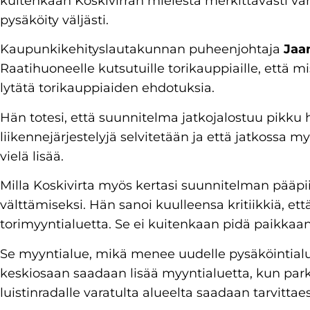
kuitenkaan Koskivirran mielestä merkittävästi vä
pysäköity väljästi.
Kaupunkikehityslautakunnan puheenjohtaja
Jaa
Raatihuoneelle kutsutuille torikauppiaille, että m
lytätä torikauppiaiden ehdotuksia.
Hän totesi, että suunnitelma jatkojalostuu pikku hi
liikennejärjestelyjä selvitetään ja että jatkossa 
vielä lisää.
Milla Koskivirta myös kertasi suunnitelman pääpii
välttämiseksi. Hän sanoi kuulleensa kritiikkiä, ett
torimyyntialuetta. Se ei kuitenkaan pidä paikkaan
Se myyntialue, mikä menee uudelle pysäköintialuee
keskiosaan saadaan lisää myyntialuetta, kun parkk
luistinradalle varatulta alueelta saadaan tarvittae