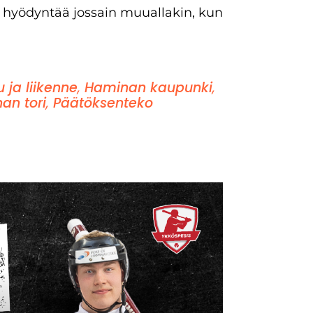
aan hyödyntää jossain muuallakin, kun
u ja liikenne
,
Haminan kaupunki
,
an tori
,
Päätöksenteko