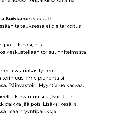
hene, koska toriparkissa on aina
na Suikkanen
vakuutti
issään tapauksessa ei ole tarkoitus
ljaa ja lupasi, että
myös keskustellaan torisuunnitelmasta
rteitä väärinkäsitysten
ä torin uusi ilme pienentäisi
sa. Päinvastoin. Myyntialue kasvaa.
lle, korvautuu sillä, kun torin
ipaikka jää pois. Lisäksi kesällä
ssa lisää myyntipaikkoja.