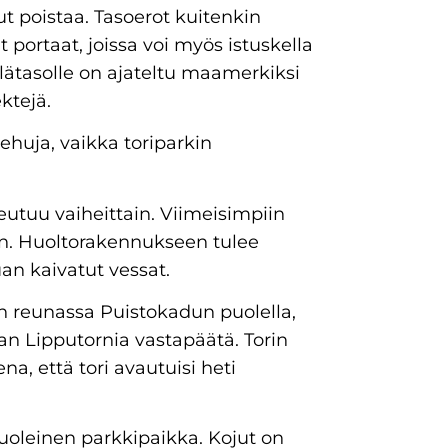
t poistaa. Tasoerot kuitenkin
ät portaat, joissa voi myös istuskella
lätasolle on ajateltu maamerkiksi
ktejä.
kehuja, vaikka toriparkin
teutuu vaiheittain. Viimeisimpiin
n. Huoltorakennukseen tulee
an kaivatut vessat.
een reunassa Puistokadun puolella,
n Lipputornia vastapäätä. Torin
, että tori avautuisi heti
uoleinen parkkipaikka. Kojut on