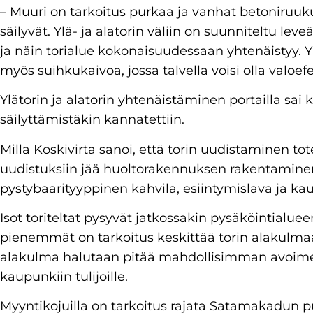
– Muuri on tarkoitus purkaa ja vanhat betoniruuku
säilyvät. Ylä- ja alatorin väliin on suunniteltu leve
ja näin torialue kokonaisuudessaan yhtenäistyy. Y
myös suihkukaivoa, jossa talvella voisi olla valoefe
Ylätorin ja alatorin yhtenäistäminen portailla sai 
säilyttämistäkin kannatettiin.
Milla Koskivirta sanoi, että torin uudistaminen to
uudistuksiin jää huoltorakennuksen rakentamine
pystybaarityyppinen kahvila, esiintymislava ja kau
Isot toriteltat pysyvät jatkossakin pysäköintialu
pienemmät on tarkoitus keskittää torin alakulmaa
alakulma halutaan pitää mahdollisimman avoimena
kaupunkiin tulijoille.
Myyntikojuilla on tarkoitus rajata Satamakadun p