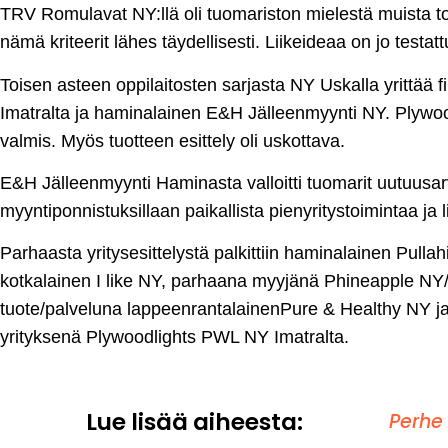
TRV Romulavat NY:llä oli tuomariston mielestä muista tod
nämä kriteerit lähes täydellisesti. Liikeideaa on jo testatt
Toisen asteen oppilaitosten sarjasta NY Uskalla yrittää f
Imatralta ja haminalainen E&H Jälleenmyynti NY. Plywoodli
valmis. Myös tuotteen esittely oli uskottava.
E&H Jälleenmyynti Haminasta valloitti tuomarit uutuusarv
myyntiponnistuksillaan paikallista pienyritystoimintaa ja
Parhaasta yritysesittelystä palkittiin haminalainen Pull
kotkalainen I like NY, parhaana myyjänä Phineapple NY
tuote/palveluna lappeenrantalainenPure & Healthy NY 
yrityksenä Plywoodlights PWL NY Imatralta.
Lue lisää aiheesta:
Perhe 