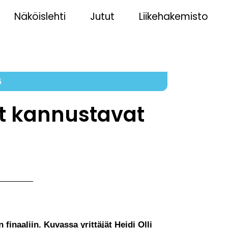
Näköislehti
Jutut
Liikehakemisto
6
t kannustavat
finaaliin. Kuvassa yrittäjät Heidi Olli