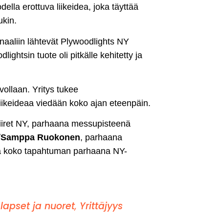
ella erottuva liikeidea, joka täyttää
ukin.
inaaliin lähtevät Plywoodlights NY
ghtsin tuote oli pitkälle kehitetty ja
ollaan. Yritys tukee
 liikeideaa viedään koko ajan eteenpäin.
ahiiret NY, parhaana messupisteenä
/
Samppa Ruokonen
, parhaana
ja koko tapahtuman parhaana NY-
lapset ja nuoret
,
Yrittäjyys