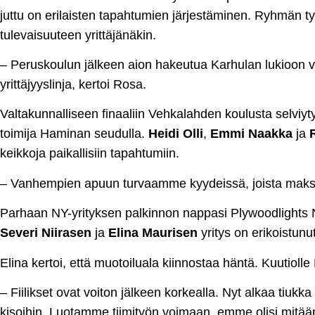
juttu on erilaisten tapahtumien järjestäminen. Ryhmän ty
tulevaisuuteen yrittäjänäkin.
– Peruskoulun jälkeen aion hakeutua Karhulan lukioon va
yrittäjyyslinja, kertoi Rosa.
Valtakunnalliseen finaaliin Vehkalahden koulusta selviy
toimija Haminan seudulla.
Heidi Olli
,
Emmi Naakka
ja
keikkoja paikallisiin tapahtumiin.
– Vanhempien apuun turvaamme kyydeissä, joista maksam
Parhaan NY-yrityksen palkinnon nappasi Plywoodlights N
Severi Niirasen
ja
Elina Maurisen
yritys on erikoistunu
Elina kertoi, että muotoiluala kiinnostaa häntä. Kuutiolle
– Fiilikset ovat voiton jälkeen korkealla. Nyt alkaa tiu
kisoihin. Luotamme tiimityön voimaan, emme olisi mitää