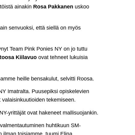
töistä ainakin
Rosa Pakkanen
uskoo
in senvuoksi, että siellä on myös
tynyt Team Pink Ponies NY on jo tuttu
Roosa Kiilavuo
ovat tehneet lukuisia
me heille bensakulut, selvitti Roosa.
Y Imatralta. Puusepiksi opiskelevien
t valaisinkuutioiden tekemiseen.
 NY-yrittäjät ovat hakeneet mallisuojankin.
kka valmentautuminen huhtikuun SM-
n ilman toisiamme, tuumi Elina.