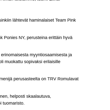
lsinkiin lähtevät haminalaiset Team Pink
nk Ponies NY, perusteina erittäin hyvä
tiin erinomaisesta myyntiosaamisesta ja
oli muokattu sopivaksi erilaisille
in menijä perusasteelta on TRV Romulavat
en, helposti skaa­lau­tu­va,
i tuomaristo.