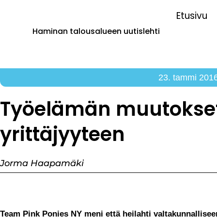
Etusivu
Haminan talousalueen uutislehti
23. tammi 201
Työelämän muutokse
yrittäjyyteen
Jorma Haapamäki
Team Pink Ponies NY meni että heilahti valtakunnalliseen 