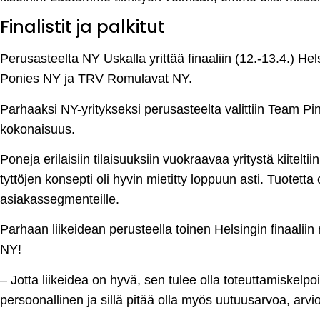
Finalistit ja palkitut
Perusasteelta NY Uskalla yrittää finaaliin (12.-13.4.) He
Ponies NY ja TRV Romulavat NY.
Parhaaksi NY-yritykseksi perusasteelta valittiin Team Pi
kokonaisuus.
Poneja erilaisiin tilaisuuksiin vuokraavaa yritystä kiitel
tyttöjen konsepti oli hyvin mietitty loppuun asti. Tuotetta 
asiakassegmenteille.
Parhaan liikeidean perusteella toinen Helsingin finaali
NY!
– Jotta liikeidea on hyvä, sen tulee olla toteuttamiskelpoin
persoonallinen ja sillä pitää olla myös uutuusarvoa, arvio