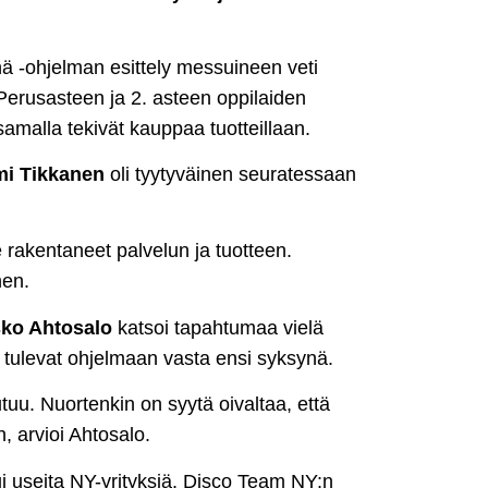
änä -ohjelman esittely messuineen veti
erusasteen ja 2. asteen oppilaiden
 samalla tekivät kauppaa tuotteillaan.
i Tikkanen
oli tyytyväinen seuratessaan
 rakentaneet palvelun ja tuotteen.
nen.
ko Ahtosalo
katsoi tapahtumaa vielä
sit tulevat ohjelmaan vasta ensi syksynä.
uu. Nuortenkin on syytä oivaltaa, että
, arvioi Ahtosalo.
ui useita NY-yrityksiä. Disco Team NY:n