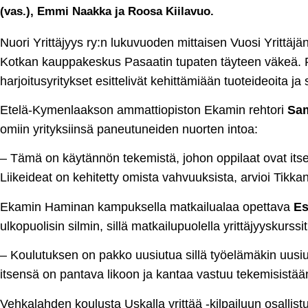
(vas.), Emmi Naakka ja Roosa Kiilavuo.
Nuori Yrittäjyys ry:n lukuvuoden mittaisen Vuosi Yrittäj
Kotkan kauppakeskus Pasaatin tupaten täyteen väkeä. P
harjoitusyritykset esittelivät kehittämiään tuoteideoita ja
Etelä-Kymenlaakson ammattiopiston Ekamin rehtori
Sam
omiin yrityksiinsä paneutuneiden nuorten intoa:
– Tämä on käytännön tekemistä, johon oppilaat ovat itse
Liikeideat on kehitetty omista vahvuuksista, arvioi Tikka
Ekamin Haminan kampuksella matkailualaa opettava
Es
ulkopuolisin silmin, sillä matkailupuolella yrittäjyyskurs
– Koulutuksen on pakko uusiutua sillä työelämäkin uusiut
itsensä on pantava likoon ja kantaa vastuu tekemisistään
Vehkalahden koulusta Uskalla yrittää -kilpailuun osallist