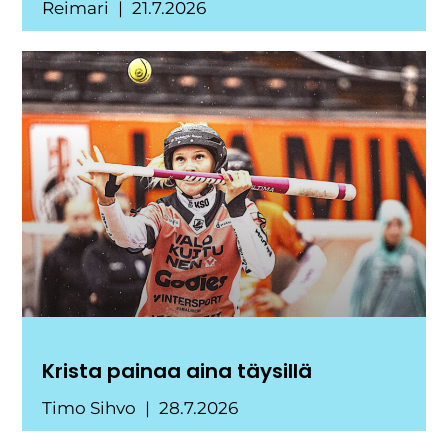
Reimari
21.7.2026
Krista painaa aina täysillä
Timo Sihvo
28.7.2026