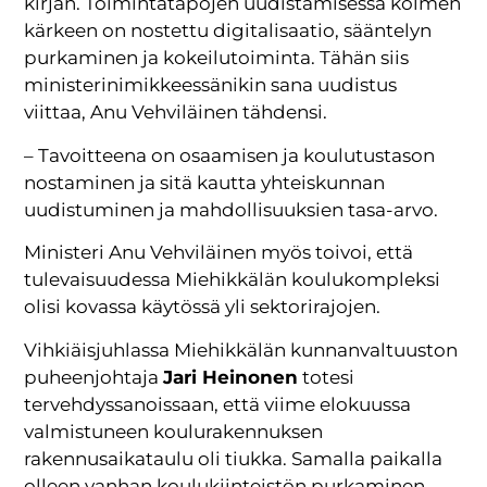
kirjan. Toimintatapojen uudistamisessa kolmen
kärkeen on nostettu digitalisaatio, sääntelyn
purkaminen ja kokeilutoiminta. Tähän siis
ministerinimikkeessänikin sana uudistus
viittaa, Anu Vehviläinen tähdensi.
– Tavoitteena on osaamisen ja koulutustason
nostaminen ja sitä kautta yhteiskunnan
uudistuminen ja mahdollisuuksien tasa-arvo.
Ministeri Anu Vehviläinen myös toivoi, että
tulevaisuudessa Miehikkälän koulukompleksi
olisi kovassa käytössä yli sektorirajojen.
Vihkiäisjuhlassa Miehikkälän kunnanvaltuuston
puheenjohtaja
Jari Heinonen
totesi
tervehdyssanoissaan, että viime elokuussa
valmistuneen koulurakennuksen
rakennusaikataulu oli tiukka. Samalla paikalla
olleen vanhan koulukiinteistön purkaminen