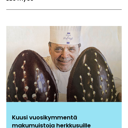
Kuusi vuosikymmentä
makumuistoja herkkusuille