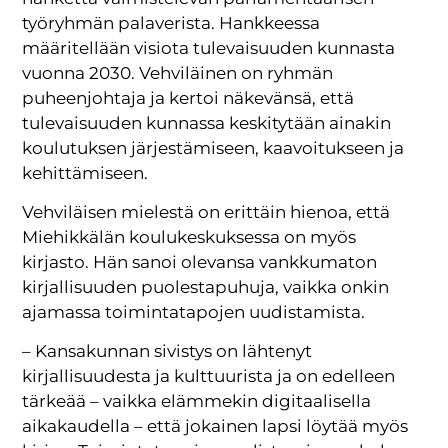
työryhmän palaverista. Hankkeessa
määritellään visiota tulevaisuuden kunnasta
vuonna 2030. Vehviläinen on ryhmän
puheenjohtaja ja kertoi näkevänsä, että
tulevaisuuden kunnassa keskitytään ainakin
koulutuksen järjestämiseen, kaavoitukseen ja
kehittämiseen.
Vehviläisen mielestä on erittäin hienoa, että
Miehikkälän koulukeskuksessa on myös
kirjasto. Hän sanoi olevansa vankkumaton
kirjallisuuden puolestapuhuja, vaikka onkin
ajamassa toimintatapojen uudistamista.
– Kansakunnan sivistys on lähtenyt
kirjallisuudesta ja kulttuurista ja on edelleen
tärkeää – vaikka elämmekin digitaalisella
aikakaudella – että jokainen lapsi löytää myös