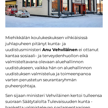
Miehikkälän koulukeskuksen vihkiäisissä
juhlapuheen pitänyt kunta- ja
uudistusministeri
Anu Vehviläinen
ei ottanut
kantaa sosiaali- ja terveydenhuollon eikä
valmisteltavana olevaan aluehallinnon
uudistukseen, vaikka hän on aluehallinnon
uudistuksen valmistelua ja toimeenpanoa
varten perustetun seurantaryhmän
puheenjohtaja.
Sen sijaan ministeri Vehviläinen kertoi tulleensa
suoraan Säätytalolta Tulevaisuuden kunta -
hanketta valmistelevan parlamentaarisen