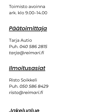
Toimisto avoinna
ark. klo 9.00–14.00
Päätoimittaja
Tarja Autio
Puh.
040 586 2815
tarja@reimari.fi
Ilmoitusasiat
Risto Soikkeli
Puh.
050 586 8429
risto@reimari.fi
Jakelualue