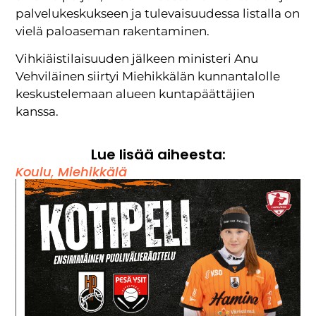
palvelukeskukseen ja tulevaisuudessa listalla on
vielä paloaseman rakentaminen.
Vihkiäistilaisuuden jälkeen ministeri Anu
Vehviläinen siirtyi Miehikkälän kunnantalolle
keskustelemaan alueen kuntapäättäjien
kanssa.
Lue lisää aiheesta:
Koulu
,
Miehikkälä