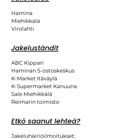
Hamina
Miehikkälä
Virolahti
Jakeluständit
ABC Kippari
Haminan S-ostoskeskus
K-Market Itäväylä
K-Supermarket Kanuuna
Sale Miehikkälä
Reimarin toimisto
Etkö saanut lehteä?
Jakeluhäiriöilmoitukset: