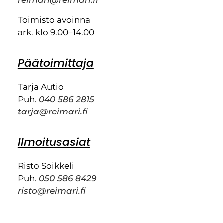
reimari@reimari.fi
Toimisto avoinna
ark. klo 9.00–14.00
Päätoimittaja
Tarja Autio
Puh.
040 586 2815
tarja@reimari.fi
Ilmoitusasiat
Risto Soikkeli
Puh.
050 586 8429
risto@reimari.fi