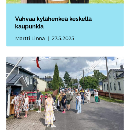
Vahvaa kylähenkeä keskellä
kaupunkia
Martti Linna
27.5.2025