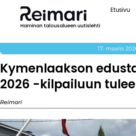
Etusivu
Haminan talousalueen uutislehti
17. maalis 202
Kymenlaakson edusta
2026 -kilpailuun tul
Reimari