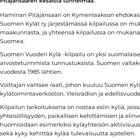
Pitäjänsaaren kesäistä tunnelmaa.
Haminan Pitäjänsaari on Kymenlaakson ehdokas
Suomen Kylät ry järjestämässä kilpailussa on muk
maakunnasta, ja yhteensä kilpailussa on mukana 18
Suomea.
Suomen Vuoden Kylä -kilpailu on yksi suomalais
arvostetuimmista tunnustuksista. Suomen valtaku
vuodesta 1985 lähtien.
Voittajan valitsee raati, johon kuuluu Suomen Kyl
kylätoimintaverkoston, Yleisradion ja edellisvuod
Kilpailun tarkoituksena on nostaa esiin kyliä, jois
yhteisöllisyyden, paikallisen kehittämisen ja elin
huomioidaan esimerkiksi kyläyhteisön aktiivisuus, 
sekä kyky kehittää kylää tulevaisuutta ajatellen.