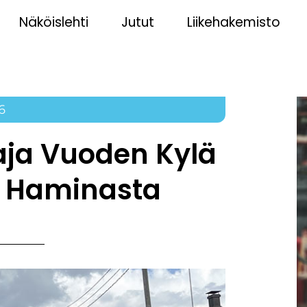
Näköislehti
Jutut
Liikehakemisto
6
ja Vuoden Kylä
ee Haminasta