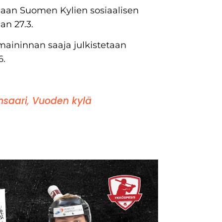
naan Suomen Kylien sosiaalisen
an 27.3.
aininnan saaja julkistetaan
6.
nsaari
,
Vuoden kylä