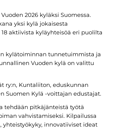
 Vuoden 2026 kyläksi Suomessa.
ana yksi kylä jokaisesta
 aktiivista kyläyhteisöä eri puolilta
en kylätoiminnan tunnetuimmista ja
nnallinen Vuoden kylä on valittu
ät ry:n, Kuntaliiton, eduskunnan
en Suomen Kylä -voittajan edustajat.
sa tehdään pitkäjänteistä työtä
voiman vahvistamiseksi. Kilpailussa
yhteistyökyky, innovatiiviset ideat