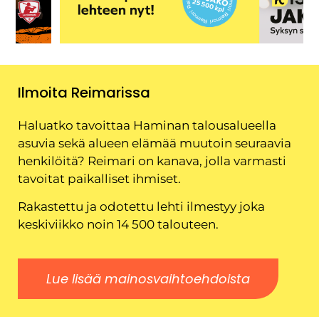
Ilmoita Reimarissa
Haluatko tavoittaa Haminan talousalueella
asuvia sekä alueen elämää muutoin seuraavia
henkilöitä? Reimari on kanava, jolla varmasti
tavoitat paikalliset ihmiset.
Rakastettu ja odotettu lehti ilmestyy joka
keskiviikko noin 14 500 talouteen.
Lue lisää mainosvaihtoehdoista