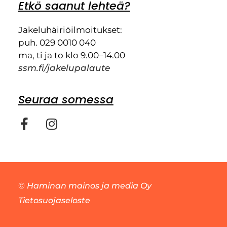
Etkö saanut lehteä?
Jakeluhäiriöilmoitukset:
puh. 029 0010 040
ma, ti ja to klo 9.00–14.00
ssm.fi/jakelupalaute
Seuraa somessa
©
Haminan mainos ja media Oy
Tietosuojaseloste