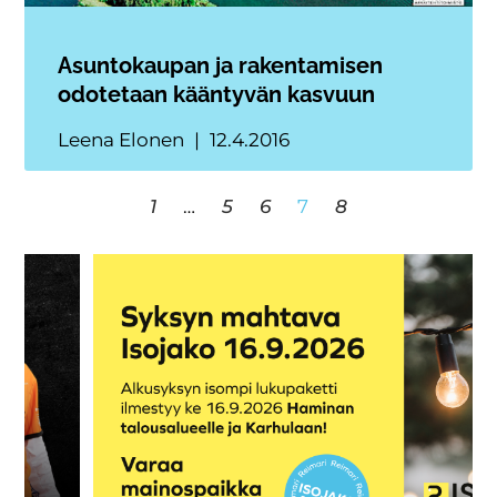
Asuntokaupan ja rakentamisen
odotetaan kääntyvän kasvuun
Leena Elonen
12.4.2016
1
…
5
6
7
8