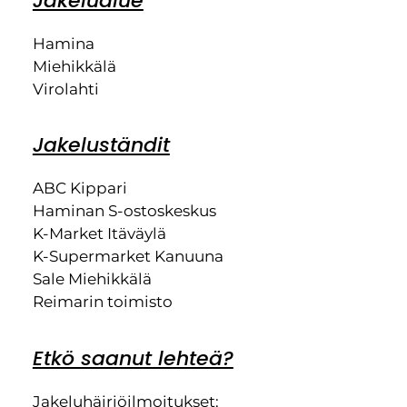
Jakelualue
Hamina
Miehikkälä
Virolahti
Jakeluständit
ABC Kippari
Haminan S-ostoskeskus
K-Market Itäväylä
K-Supermarket Kanuuna
Sale Miehikkälä
Reimarin toimisto
Etkö saanut lehteä?
Jakeluhäiriöilmoitukset: