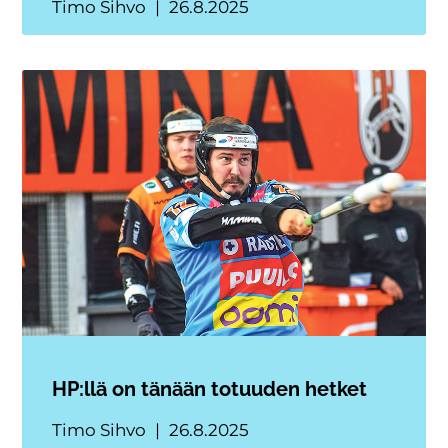
Timo Sihvo
26.8.2025
HP:llä on tänään totuuden hetket
Timo Sihvo
26.8.2025