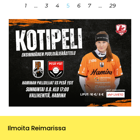
1
…
3
4
5
6
7
…
29
Ilmoita Reimarissa