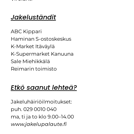
Jakeluständit
ABC Kippari
Haminan S-ostoskeskus
K-Market Itäväylä
K-Supermarket Kanuuna
Sale Miehikkälä
Reimarin toimisto
Etkö saanut lehteä?
Jakeluhäiriöilmoitukset:
puh. 029 0010 040
ma, ti ja to klo 9.00–14.00
www.jakelupalaute.fi