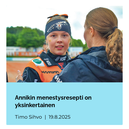
Annikin menestysresepti on
yksinkertainen
Timo Sihvo
19.8.2025