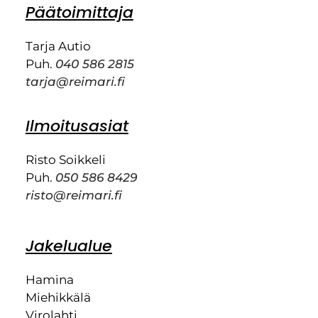
Päätoimittaja
Tarja Autio
Puh.
040 586 2815
tarja@reimari.fi
Ilmoitusasiat
Risto Soikkeli
Puh.
050 586 8429
risto@reimari.fi
Jakelualue
Hamina
Miehikkälä
Virolahti