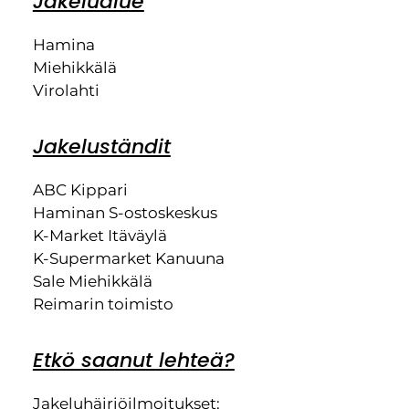
Jakelualue
Hamina
Miehikkälä
Virolahti
Jakeluständit
ABC Kippari
Haminan S-ostoskeskus
K-Market Itäväylä
K-Supermarket Kanuuna
Sale Miehikkälä
Reimarin toimisto
Etkö saanut lehteä?
Jakeluhäiriöilmoitukset: