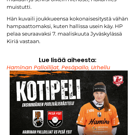
muistutti.
Hän kuvaili joukkueensa kokonaisesitystä vähän
hampaattomaksi, kuten hallissa usein käy. HP
pelaa seuraavaksi 7. maaliskuuta Jyväskylässä
Kiriä vastaan.
Lue lisää aiheesta:
Haminan Palloilijat
,
Pesäpallo
,
Urheilu