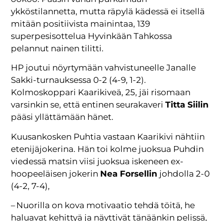
ykköstilannetta, mutta räpylä kädessä ei itsellä
mitään positiivista mainintaa, 139
superpesisottelua Hyvinkään Tahkossa
pelannut nainen tilitti.
HP joutui nöyrtymään vahvistuneelle Janalle
Sakki-turnauksessa 0-2 (4-9, 1-2).
Kolmoskoppari Kaarikiveä, 25, jäi risomaan
varsinkin se, että entinen seurakaveri
Titta Siilin
pääsi yllättämään hänet.
Kuusankosken Puhtia vastaan Kaarikivi nähtiin
etenijäjokerina. Hän toi kolme juoksua Puhdin
viedessä matsin viisi juoksua iskeneen ex-
hoopeeläisen jokerin
Nea Forsellin
johdolla 2-0
(4-2, 7-4),
– Nuorilla on kova motivaatio tehdä töitä, he
haluavat kehittyä ja näyttivät tänäänkin pelissä,