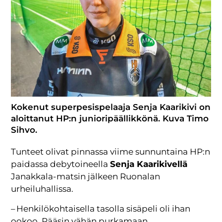
Kokenut superpesispelaaja Senja Kaarikivi on
aloittanut HP:n junioripäällikkönä. Kuva Timo
Sihvo.
Tunteet olivat pinnassa viime sunnuntaina HP:n
paidassa debytoineella
Senja Kaarikivellä
Janakkala-matsin jälkeen Ruonalan
urheiluhallissa.
– Henkilökohtaisella tasolla sisäpeli oli ihan
ookoo. Pääsin vähän purkamaan