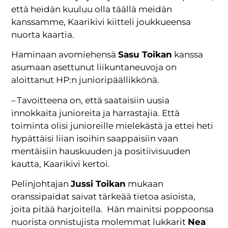
että heidän kuuluu olla täällä meidän
kanssamme, Kaarikivi kiitteli joukkueensa
nuorta kaartia.
Haminaan avomiehensä
Sasu Toikan
kanssa
asumaan asettunut liikuntaneuvoja on
aloittanut HP:n junioripäällikkönä.
– Tavoitteena on, että saataisiin uusia
innokkaita junioreita ja harrastajia. Että
toiminta olisi junioreille mielekästä ja ettei heti
hypättäisi liian isoihin saappaisiin vaan
mentäisiin hauskuuden ja positiivisuuden
kautta, Kaarikivi kertoi.
Pelinjohtajan
Jussi Toikan
mukaan
oranssipaidat saivat tärkeää tietoa asioista,
joita pitää harjoitella. Hän mainitsi poppoonsa
nuorista onnistujista molemmat lukkarit
Nea