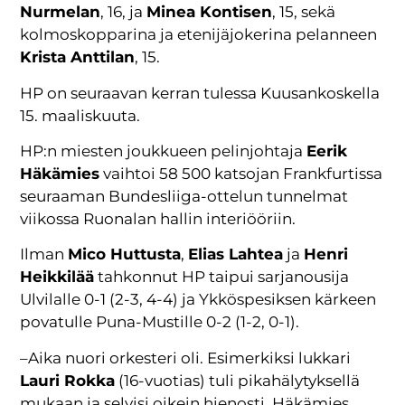
Nurmelan
, 16, ja
Minea Kontisen
, 15, sekä
kolmoskopparina ja etenijäjokerina pelanneen
Krista Anttilan
, 15.
HP on seuraavan kerran tulessa Kuusankoskella
15. maaliskuuta.
HP:n miesten joukkueen pelinjohtaja
Eerik
Häkämies
vaihtoi 58 500 katsojan Frankfurtissa
seuraaman Bundesliiga-ottelun tunnelmat
viikossa Ruonalan hallin interiööriin.
Ilman
Mico Huttusta
,
Elias Lahtea
ja
Henri
Heikkilää
tahkonnut HP taipui sarjanousija
Ulvilalle 0-1 (2-3, 4-4) ja Ykköspesiksen kärkeen
povatulle Puna-Mustille 0-2 (1-2, 0-1).
–Aika nuori orkesteri oli. Esimerkiksi lukkari
Lauri Rokka
(16-vuotias) tuli pikahälytyksellä
mukaan ja selvisi oikein hienosti, Häkämies