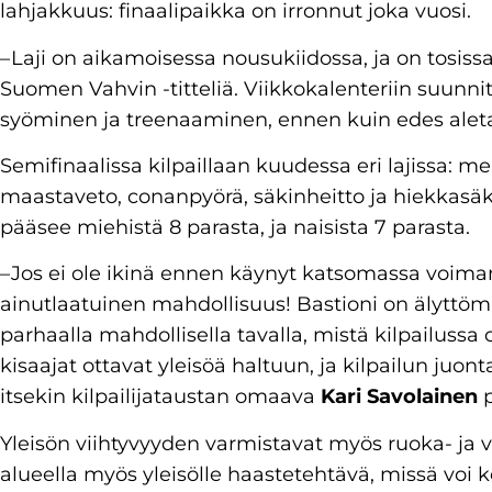
lahjakkuus: finaalipaikka on irronnut joka vuosi.
– Laji on aikamoisessa nousukiidossa, ja on tosissa
Suomen Vahvin -titteliä. Viikkokalenteriin suun
syöminen ja treenaaminen, ennen kuin edes aleta
Semifinaalissa kilpaillaan kuudessa eri lajissa: m
maastaveto, conanpyörä, säkinheitto ja hiekkasäkk
pääsee miehistä 8 parasta, ja naisista 7 parasta.
– Jos ei ole ikinä ennen käynyt katsomassa voimam
ainutlaatuinen mahdollisuus! Bastioni on älyttö
parhaalla mahdollisella tavalla, mistä kilpailussa o
kisaajat ottavat yleisöä haltuun, ja kilpailun juon
itsekin kilpailijataustan omaava
Kari Savolainen
p
Yleisön viihtyvyyden varmistavat myös ruoka- ja vi
alueella myös yleisölle haastetehtävä, missä voi 