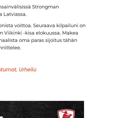
sainvälisissä Strongman
 Latviassa.
ionista voittoa. Seuraava kilpailuni on
iikinki -kisa elokuussa. Makea
aalista oma paras sijoitus tähän
nittelee.
htumat
,
Urheilu