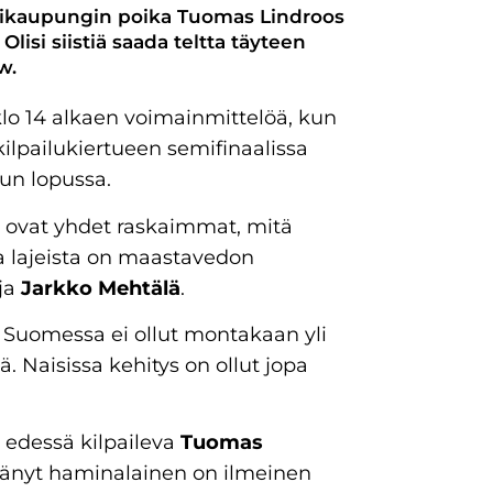
tikaupungin poika Tuomas Lindroos
lisi siistiä saada teltta täyteen
w.
klo 14 alkaen voimainmittelöä, kun
lpailukiertueen semifinaalissa
uun lopussa.
it ovat yhdet raskaimmat, mitä
 lajeista on maastavedon
aja
Jarkko Mehtälä
.
en Suomessa ei ollut montakaan yli
 Naisissa kehitys on ollut jopa
 edessä kilpaileva
Tuomas
löytänyt haminalainen on ilmeinen