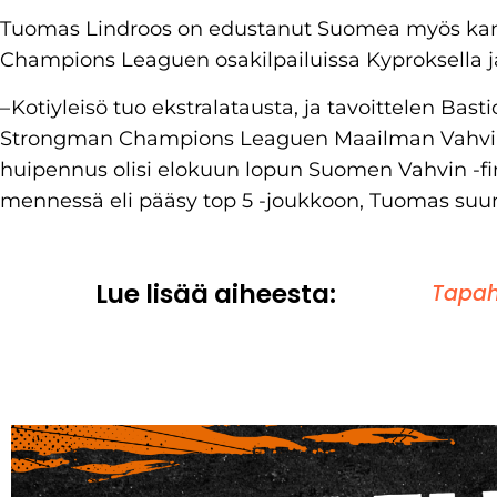
Tuomas Lindroos on edustanut Suomea myös kan
Champions Leaguen osakilpailuissa Kyproksella ja
– Kotiyleisö tuo ekstralatausta, ja tavoittelen Bast
Strongman Champions Leaguen Maailman Vahvin V
huipennus olisi elokuun lopun Suomen Vahvin -fin
mennessä eli pääsy top 5 -joukkoon, Tuomas suun
Lue lisää aiheesta:
Tapa