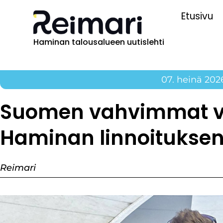
Etusivu
Haminan talousalueen uutislehti
07. heinä 202
Suomen vahvimmat v
Haminan linnoitukse
Reimari