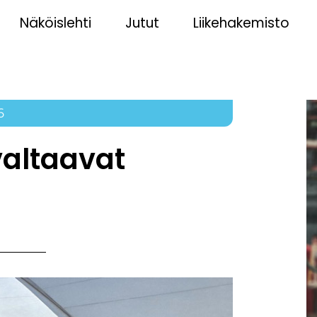
Näköislehti
Jutut
Liikehakemisto
6
altaavat
n