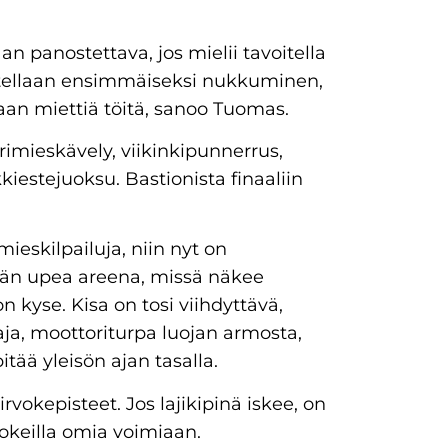
an panostettava, jos mielii tavoitella
nitellaan ensimmäiseksi nukkuminen,
an miettiä töitä, sanoo Tuomas.
erimieskävely, viikinkipunnerrus,
iestejuoksu. Bastionista finaaliin
ieskilpailuja, niin nyt on
män upea areena, missä näkee
n kyse. Kisa on tosi viihdyttävä,
taja, moottoriturpa luojan armosta,
itää yleisön ajan tasalla.
rvokepisteet. Jos lajikipinä iskee, on
kokeilla omia voimiaan.