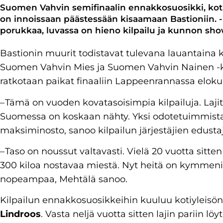
Suomen Vahvin semifinaalin ennakkosuosikki, ko
on innoissaan päästessään kisaamaan Bastioniin. - O
porukkaa, luvassa on hieno kilpailu ja kunnon sho
Bastionin muurit todistavat tulevana lauantaina 
Suomen Vahvin Mies ja Suomen Vahvin Nainen -ki
ratkotaan paikat finaaliin Lappeenrannassa elok
– Tämä on vuoden kovatasoisimpia kilpailuja. Laj
Suomessa on koskaan nähty. Yksi odotetuimmista
maksiminosto, sanoo kilpailun järjestäjien edust
– Taso on noussut valtavasti. Vielä 20 vuotta sitt
300 kiloa nostavaa miestä. Nyt heitä on kymmeniä.
nopeampaa, Mehtälä sanoo.
Kilpailun ennakkosuosikkeihin kuuluu kotiyleisön
Lindroos
. Vasta neljä vuotta sitten lajin pariin 