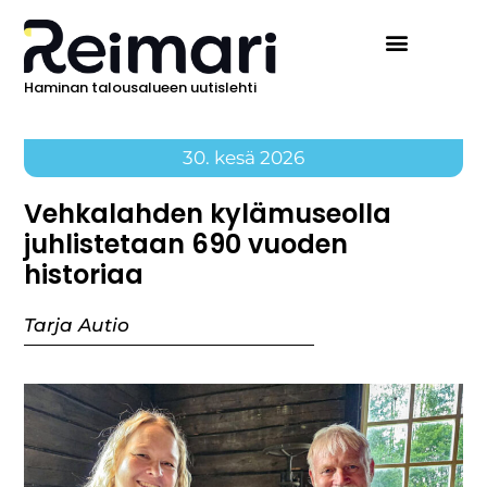
Haminan talousalueen uutislehti
30. kesä 2026
Vehkalahden kylämuseolla
juhlistetaan 690 vuoden
historiaa
Tarja Autio