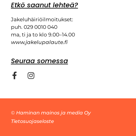
Etkö saanut lehteä?
Jakeluhäiriöilmoitukset:
puh. 029 0010 040
ma, ti ja to klo 9.00–14.00
www.jakelupalaute.fi
Seuraa somessa
©
Haminan mainos ja media Oy
Tietosuojaseloste