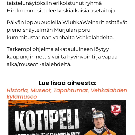
taistelunäytöksiin erikoistunut ryhmä
Hirdmenn esittelee keskiaikaisia asetaitoja.
Päivän loppupuolella WiuhkaWeinarit esittävät
pienoisnäytelmän Murjulan poru,
kummitustarinan vanhalta Vehkalahdelta.
Tarkempi ohjelma aikatauluineen löytyy
kaupungin nettisivuilta hyvinvointi ja vapaa-
aika/museot -alalehdeltä.
Lue lisää aiheesta:
Historia
,
Museot
,
Tapahtumat
,
Vehkalahden
kylämuseo