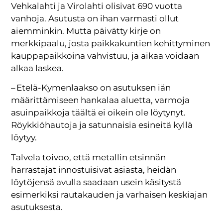
Vehkalahti ja Virolahti olisivat 690 vuotta
vanhoja. Asutusta on ihan varmasti ollut
aiemminkin. Mutta päivätty kirje on
merkkipaalu, josta paikkakuntien kehittyminen
kauppapaikkoina vahvistuu, ja aikaa voidaan
alkaa laskea.
– Etelä-Kymenlaakso on asutuksen iän
määrittämiseen hankalaa aluetta, varmoja
asuinpaikkoja täältä ei oikein ole löytynyt.
Röykkiöhautoja ja satunnaisia esineitä kyllä
löytyy.
Talvela toivoo, että metallin etsinnän
harrastajat innostuisivat asiasta, heidän
löytöjensä avulla saadaan usein käsitystä
esimerkiksi rautakauden ja varhaisen keskiajan
asutuksesta.