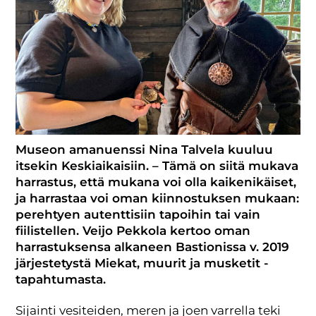
Museon amanuenssi Nina Talvela kuuluu
itsekin Keskiaikaisiin. – Tämä on siitä mukava
harrastus, että mukana voi olla kaikenikäiset,
ja harrastaa voi oman kiinnostuksen mukaan:
perehtyen autenttisiin tapoihin tai vain
fiilistellen. Veijo Pekkola kertoo oman
harrastuksensa alkaneen Bastionissa v. 2019
järjestetystä Miekat, muurit ja musketit -
tapahtumasta.
Sijainti vesiteiden, meren ja joen varrella teki