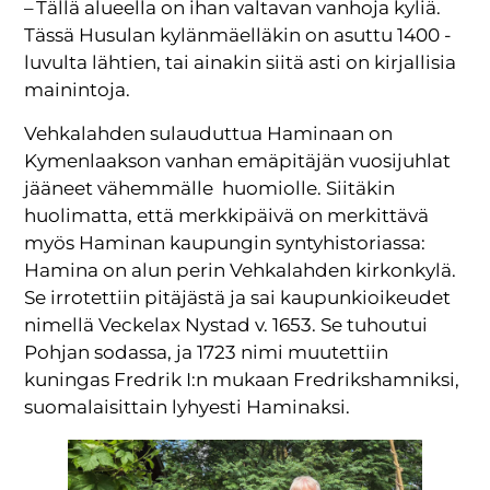
– Tällä alueella on ihan valtavan vanhoja kyliä.
Tässä Husulan kylänmäelläkin on asuttu 1400 -
luvulta lähtien, tai ainakin siitä asti on kirjallisia
mainintoja.
Vehkalahden sulauduttua Haminaan on
Kymenlaakson vanhan emäpitäjän vuosijuhlat
jääneet vähemmälle huomiolle. Siitäkin
huolimatta, että merkkipäivä on merkittävä
myös Haminan kaupungin syntyhistoriassa:
Hamina on alun perin Vehkalahden kirkonkylä.
Se irrotettiin pitäjästä ja sai kaupunkioikeudet
nimellä Veckelax Nystad v. 1653. Se tuhoutui
Pohjan sodassa, ja 1723 nimi muutettiin
kuningas Fredrik I:n mukaan Fredrikshamniksi,
suomalaisittain lyhyesti Haminaksi.