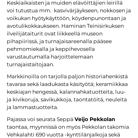
Keskiaikaisten ja muiden elävöittäjien leirillä
voi tutustua mm. kasvivärjäykseen, nokkosen ja
voikukan hyötykäyttöön, köydenpunontaan ja
avotulikokkaukseen. Haminan Teinisirkuksen
ilveilijätaiturit ovat liikkeellä museon
pihapiirissä, ja turnajaisareenalla pääsee
pehmomiekalla ja keppihevosella
varustautumalla harjoittelemaan
turnajaistaitojaan.
Markkinoilla on tarjolla paljon historiahenkistä
tavaraa sekä laadukasta käsityötä; keramiikkaa
keskiajan hengessä, kalannahkatuotteita, luu-
ja kivikoruja, savikukkoja, taontatöitä, neuleita
ja lammastuotteita.
Pajassa voi seurata Seppä
Veijo Pekkolan
taontaa, myynnissä on myös Pekkolan takomia
Vehkalahti 690 vuotta -kynttilänjalkoja sekä