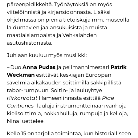
päreenpidikkeitä. Työnäytöksiä on myös
viitelöinnistä ja kirjansidonnasta. Lisäksi
ohjelmassa on pieniä tietoiskuja mm. museolla
laiduntavien jaalansukuisista ja muista
maatiaislampaista ja Vehkalahden
asutushistoriasta.
Juhlaan kuuluu myös musiikki:
– Duo
Anna Pudas
ja pelimannimestari
Patrik
Weckman
esittävät keskiajan Euroopan
sävelmiä aikakauden soittimilla säkkipillistä
tabor-rumpuun. Soitin- ja lauluyhtye
Kirkonrotat
Hämeenlinnasta esittää
Piae
Cantiones
-lauluja instrumentteinaan vanhoja
kielisoittimia, nokkahuiluja, rumpuja ja kelloja,
Nina luettelee.
Kello 15 on tarjolla toimintaa, kun historialliseen