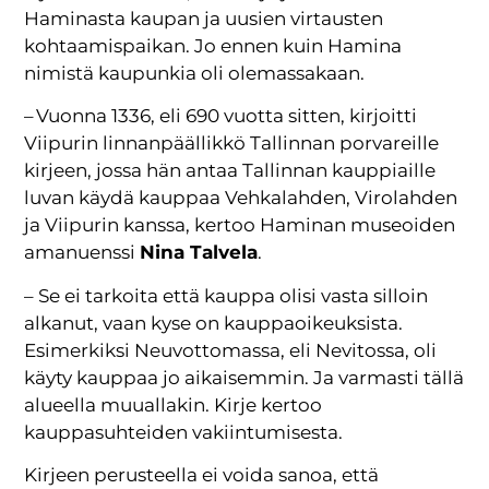
Haminasta kaupan ja uusien virtausten
kohtaamispaikan. Jo ennen kuin Hamina
nimistä kaupunkia oli olemassakaan.
– Vuonna 1336, eli 690 vuotta sitten, kirjoitti
Viipurin linnanpäällikkö Tallinnan porvareille
kirjeen, jossa hän antaa Tallinnan kauppiaille
luvan käydä kauppaa Vehkalahden, Virolahden
ja Viipurin kanssa, kertoo Haminan museoiden
amanuenssi
Nina Talvela
.
– Se ei tarkoita että kauppa olisi vasta silloin
alkanut, vaan kyse on kauppaoikeuksista.
Esimerkiksi Neuvottomassa, eli Nevitossa, oli
käyty kauppaa jo aikaisemmin. Ja varmasti tällä
alueella muuallakin. Kirje kertoo
kauppasuhteiden vakiintumisesta.
Kirjeen perusteella ei voida sanoa, että