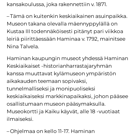
kansakoulussa, joka rakennettiin v. 1871.
– Tämä on kuitenkin keskiaikainen asuinpaikka.
Museon takana olevalla mäennyppylällä on
Kustaa III todennäköisesti pitänyt pari viikkoa
leiriä piirittäessään Haminaa v. 1792, mainitsee
Nina Talvela.
Haminan kaupungin museot yhdessä Haminan
Keskiaikaiset -historianharrastajaryhmän
kanssa muuttavat kylämuseon ympäristön
aikakauden teemaan sopivaksi,
tunnelmalliseksi ja monipuoliseksi
keskiaikaiseksi markkinapaikaksi, johon pääsee
osallistumaan museon pääsymaksulla.
Museokortti ja Kaiku käyvät, alle 18 -vuotiaat
ilmaiseksi.
– Ohjelmaa on kello 11-17. Haminan