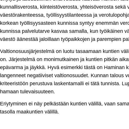
kunnallisverosta, kiinteistöverosta, yhteisöverosta sekä 
väestörakenteessa, työllisyystilanteessa ja verotulopoh
korkean työllisyysasteen kunnissa syntyy enemmän verot
kunnissa palvelutarve kasvaa samalla, kun työikäinen vä
väestö äänestää jaloillaan työpaikkojen ja parempien pa
Valtionosuusjärjestelmä on luotu tasaamaan kuntien välis
on. Järjestelmä on monimutkainen ja kuntien pitkän aika
epävarma ja jäykkä. Hyvä esimerkki tästä on Haminan k
langenneet negatiiviset valtionosuudet. Kunnan talous vo
kriteeristöön perustuva laskentamalli ei tätä tunnista. Lup
hamaan tulevaisuuteen.
Eriytyminen ei näy pelkästään kuntien välillä, vaan sam
tasolla maakuntien välillä.