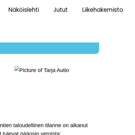
Näköislehti
Jutut
Liikehakemisto
untien taloudellinen tilanne on alkanut
t tulevat pääosin veroista;