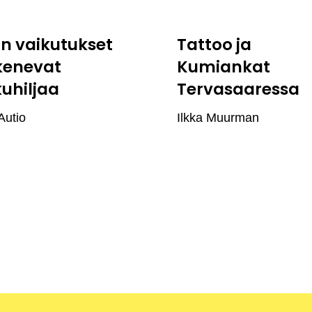
:n vaikutukset
Tattoo ja
kenevat
Kumiankat
kuhiljaa
Tervasaaressa
Autio
Ilkka Muurman