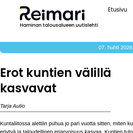
Etusivu
Haminan talousalueen uutislehti
07. huhti 2026
Erot kuntien välillä
kasvavat
Tarja Autio
Kuntaliitossa alettiin puhua jo pari vuotta sitten, miten k
eriytyä ja taloudellinen eriarvoisuus kasvaa. Kuntien tulo