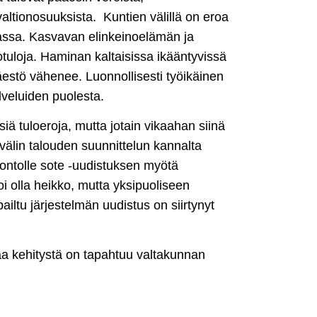
valtionosuuksista. Kuntien välillä on eroa
jassa. Kasvavan elinkeinoelämän ja
uloja. Haminan kaltaisissa ikääntyvissä
estö vähenee. Luonnollisesti työikäinen
lveluiden puolesta.
iä tuloeroja, mutta jotain vikaahan siinä
välin talouden suunnittelun kannalta
ontolle sote -uudistuksen myötä
i olla heikko, mutta yksipuoliseen
ailtu järjestelmän uudistus on siirtynyt
aa kehitystä on tapahtuu valtakunnan