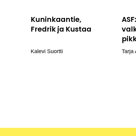
Kuninkaantie,
ASF
Fredrik ja Kustaa
val
pik
Kalevi Suortti
Tarja 