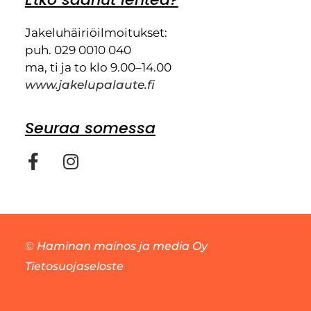
Jakeluhäiriöilmoitukset:
puh. 029 0010 040
ma, ti ja to klo 9.00–14.00
www.jakelupalaute.fi
Seuraa somessa
©
Haminan mainos ja media Oy
Tietosuojaseloste