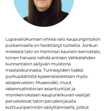
Lupavaliokunnan vihreä valo kaupungintalon
purkamiselle on herättänyt tunteita. Jonkun
mielestä talo on Haminan kaunein kerrostalo,
toinen haluaisi nähdä entisen Vehkalahden
kunnantalon säilyvän muistona
maalaiskunnasta. Tunnesyiden lisäksi
purkupäätöstä kyseenalaistetaan myös
asiaperustein. Museoväki, muut
rakennushistorian asiantuntijat ja
monikerroksisen kaupunkikuvan vaalijat
perustelevat talon peruskorjausta
kulttuuriperinnön säilyttämisellä, jotkut