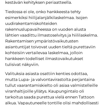
kestävän kehityksen periaatteella.
Tiedossa ei ole, onko hankkeesta tehty
esimerkiksi hiilijalanjälkilaskelmaa. Isojen
uudirakentamiskohteiden
rakennuslupavaiheessa on vuoden alusta
lähtien vaadittu ilmastoselvitys ja hiililaskelma.
Rakentamisen ympäristövaikutusten
asiantuntijat toivovat uuden tieltä purettaviin
kohteisiin vertailevaa laskelmaa, jolloin
hankkeen todelliset ilmastovaikutukset
tulisivat näkyviin.
Valituksia asiasta osattiin kenties odottaa,
mutta Lupa- ja valvontavirastolta perjantaina
tullut vaarantamiskielto oli asiaa valmistelleille
viranhaltijoille yllätys. Kaupungintalo oli
tarkoitus saada purettua vielä ennen Tattoon
alkua. Vapautuneelle tontille olisi mahdollisesti