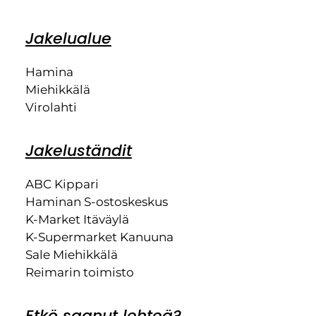
Jakelualue
Hamina
Miehikkälä
Virolahti
Jakeluständit
ABC Kippari
Haminan S-ostoskeskus
K-Market Itäväylä
K-Supermarket Kanuuna
Sale Miehikkälä
Reimarin toimisto
Etkö saanut lehteä?