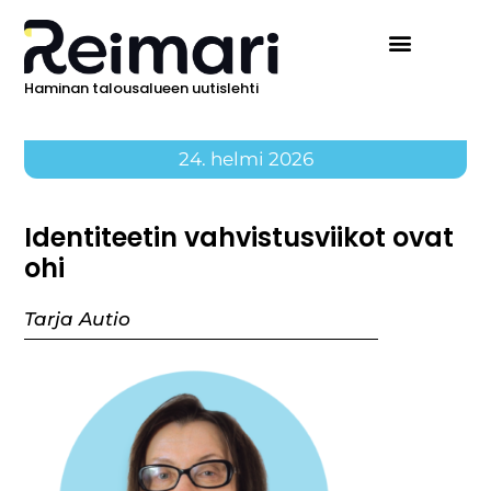
Haminan talousalueen uutislehti
24. helmi 2026
Identiteetin vahvistusviikot ovat
ohi
Tarja Autio