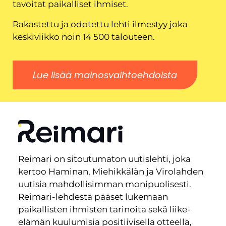
tavoitat paikalliset ihmiset.
Rakastettu ja odotettu lehti ilmestyy joka
keskiviikko noin 14 500 talouteen.
Lue lisää mainosvaihtoehdoista
Reimari on sitoutumaton uutislehti, joka
kertoo Haminan, Miehikkälän ja Virolahden
uutisia mahdollisimman monipuolisesti.
Reimari-lehdestä pääset lukemaan
paikallisten ihmisten tarinoita sekä liike-
elämän kuulumisia positiivisella otteella,