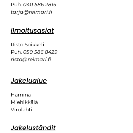
Puh.
040 586 2815
tarja@reimari.fi
Ilmoitusasiat
Risto Soikkeli
Puh.
050 586 8429
risto@reimari.fi
Jakelualue
Hamina
Miehikkälä
Virolahti
Jakeluständit