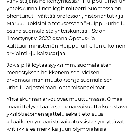
vahvistajana heikentymässä? ”Huippu-urheilun
yhteiskunnallinen legitimiteetti Suomessa on
ohentunut”, väittää professori, historiantutkija
Markku Jokisipilä teoksessaan ”Huippu-urheilu
osana suomalaista yhteiskuntaa”. Se on
ilmestynyt v. 2022 osana Opetus- ja
kulttuuriministeriön Huippu-urheilun ulkoinen
arviointi -julkaisusarjaa.
Jokisipilä löytää syyksi mm. suomalaisten
menestyksen heikkenemisen, yleisen
arvomaailman muutoksen ja suomalaisen
urheilujärjestelmän johtamisongelmat.
Yhteiskunnan arvot ovat muuttumassa. Omaa
määrittelyvaltaa ja samanarvoisuutta korostava
yksilötietoinen ajattelu sekä tietoisuus
kilpailujen ympäristövaikutuksista synnyttävät
kritiikkiä esimerkiksi juuri olympialaisia