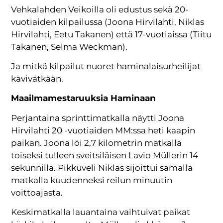
Vehkalahden Veikoilla oli edustus sekä 20-
vuotiaiden kilpailussa (Joona Hirvilahti, Niklas
Hirvilahti, Eetu Takanen) että 17-vuotiaissa (Tiitu
Takanen, Selma Weckman).
Ja mitkä kilpailut nuoret haminalaisurheilijat
kävivätkään.
Maailmamestaruuksia Haminaan
Perjantaina sprinttimatkalla näytti Joona
Hirvilahti 20 -vuotiaiden MM:ssa heti kaapin
paikan. Joona löi 2,7 kilometrin matkalla
toiseksi tulleen sveitsiläisen Lavio Müllerin 14
sekunnilla. Pikkuveli Niklas sijoittui samalla
matkalla kuudenneksi reilun minuutin
voittoajasta.
Keskimatkalla lauantaina vaihtuivat paikat