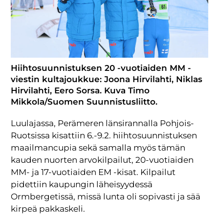
Hiihtosuunnistuksen 20 -vuotiaiden MM -
viestin kultajoukkue: Joona Hirvilahti, Niklas
Hirvilahti, Eero Sorsa. Kuva Timo
Mikkola/Suomen Suunnistusliitto.
Luulajassa, Perämeren länsirannalla Pohjois-
Ruotsissa kisattiin 6.-9.2. hiihtosuunnistuksen
maailmancupia sekä samalla myös tämän
kauden nuorten arvokilpailut, 20-vuotiaiden
MM- ja 17-vuotiaiden EM -kisat. Kilpailut
pidettiin kaupungin läheisyydessä
Ormbergetissä, missä lunta oli sopivasti ja sää
kirpeä pakkaskeli.