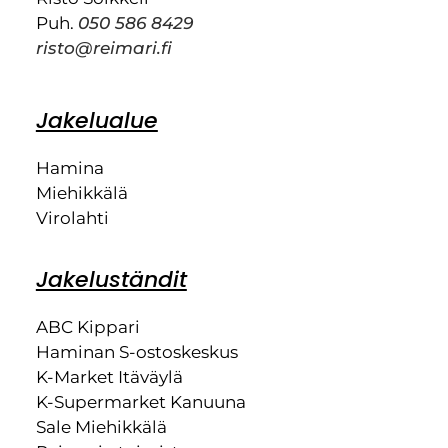
Puh.
050 586 8429
risto@reimari.fi
Jakelualue
Hamina
Miehikkälä
Virolahti
Jakeluständit
ABC Kippari
Haminan S-ostoskeskus
K-Market Itäväylä
K-Supermarket Kanuuna
Sale Miehikkälä