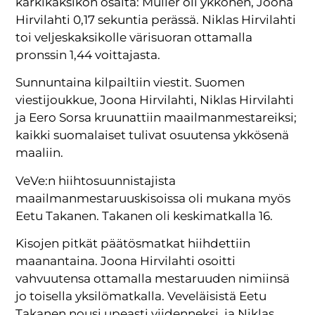
kärkikaksikon osalta: Müller oli ykkönen, Joona
Hirvilahti 0,17 sekuntia perässä. Niklas Hirvilahti
toi veljeskaksikolle värisuoran ottamalla
pronssin 1,44 voittajasta.
Sunnuntaina kilpailtiin viestit. Suomen
viestijoukkue, Joona Hirvilahti, Niklas Hirvilahti
ja Eero Sorsa kruunattiin maailmanmestareiksi;
kaikki suomalaiset tulivat osuutensa ykkösenä
maaliin.
VeVe:n hiihtosuunnistajista
maailmanmestaruuskisoissa oli mukana myös
Eetu Takanen. Takanen oli keskimatkalla 16.
Kisojen pitkät päätösmatkat hiihdettiin
maanantaina. Joona Hirvilahti osoitti
vahvuutensa ottamalla mestaruuden nimiinsä
jo toisella yksilömatkalla. Veveläisistä Eetu
Takanen nousi upeasti viidenneksi, ja Niklas