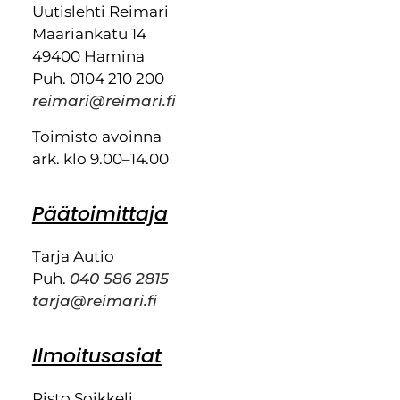
Uutislehti Reimari
Maariankatu 14
49400 Hamina
Puh. 0104 210 200
reimari@reimari.fi
Toimisto avoinna
ark. klo 9.00–14.00
Päätoimittaja
Tarja Autio
Puh.
040 586 2815
tarja@reimari.fi
Ilmoitusasiat
Risto Soikkeli