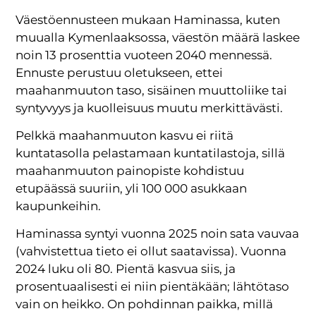
Väestöennusteen mukaan Haminassa, kuten
muualla Kymenlaaksossa, väestön määrä laskee
noin 13 prosenttia vuoteen 2040 mennessä.
Ennuste perustuu oletukseen, ettei
maahanmuuton taso, sisäinen muuttoliike tai
syntyvyys ja kuolleisuus muutu merkittävästi.
Pelkkä maahanmuuton kasvu ei riitä
kuntatasolla pelastamaan kuntatilastoja, sillä
maahanmuuton painopiste kohdistuu
etupäässä suuriin, yli 100 000 asukkaan
kaupunkeihin.
Haminassa syntyi vuonna 2025 noin sata vauvaa
(vahvistettua tieto ei ollut saatavissa). Vuonna
2024 luku oli 80. Pientä kasvua siis, ja
prosentuaalisesti ei niin pientäkään; lähtötaso
vain on heikko. On pohdinnan paikka, millä