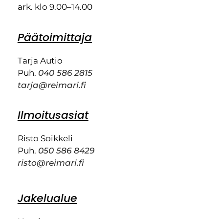
ark. klo 9.00–14.00
Päätoimittaja
Tarja Autio
Puh.
040 586 2815
tarja@reimari.fi
Ilmoitusasiat
Risto Soikkeli
Puh.
050 586 8429
risto@reimari.fi
Jakelualue