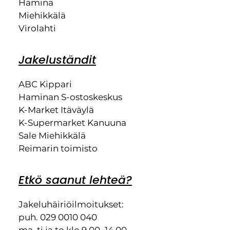
Hamina
Miehikkälä
Virolahti
Jakeluständit
ABC Kippari
Haminan S-ostoskeskus
K-Market Itäväylä
K-Supermarket Kanuuna
Sale Miehikkälä
Reimarin toimisto
Etkö saanut lehteä?
Jakeluhäiriöilmoitukset:
puh. 029 0010 040