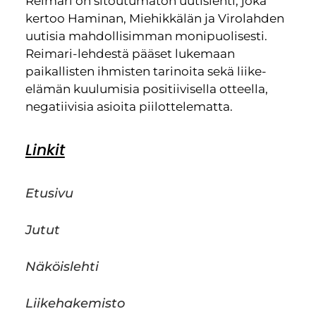
Reimari on sitoutumaton uutislehti, joka
kertoo Haminan, Miehikkälän ja Virolahden
uutisia mahdollisimman monipuolisesti.
Reimari-lehdestä pääset lukemaan
paikallisten ihmisten tarinoita sekä liike-
elämän kuulumisia positiivisella otteella,
negatiivisia asioita piilottelematta.
Linkit
Etusivu
Jutut
Näköislehti
Liikehakemisto