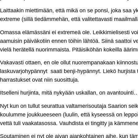
Laittaakin miettimään, että mikä on se ponsi, joka saa
extreme (sillä tiedämmehän, että valitettavasti maailma
Omassa elämässäni ei extremeä ole. Leikkimielisesti voin t
aamuisin päiväkotiin ennen töihin lähtöä. Siinä saattoi v
vielä herätellä nuorimmaista. Pitäisiköhän kokeilla ääri
Vakavasti ottaen, en ole ollut nuorempanakaan kiinnostu
laskuvarjohypännyt saati benji-hypännyt. Liekö hurjista t
harrastukset ovat niin suosittuja.
Itselleni hurjinta, mitä nykyään uskallan, on avantouinti
Nyt kun on tullut seurattua valtamerisoutaja Saarion se
koulumme joukkueeseen (luulin, että kyseessä on leppoi
vettä tuli vaakatasossa. Vauhdista ei tingitty ja kämmen
Soutaminen ei nyt ole aivan ajankohtainen aihe, kun täm