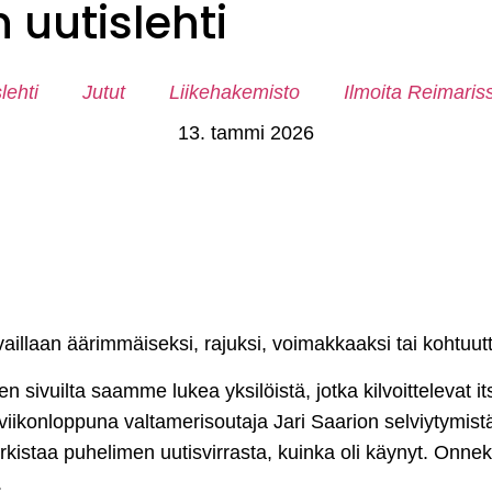
uutislehti
lehti
Jutut
Liikehakemisto
Ilmoita Reimaris
13. tammi 2026
vaillaan äärimmäiseksi, rajuksi, voimakkaaksi tai kohtuu
n sivuilta saamme lukea yksilöistä, jotka kilvoittelevat
 viikonloppuna valtamerisoutaja Jari Saarion selviytymist
rkistaa puhelimen uutisvirrasta, kuinka oli käynyt. Onnek
.