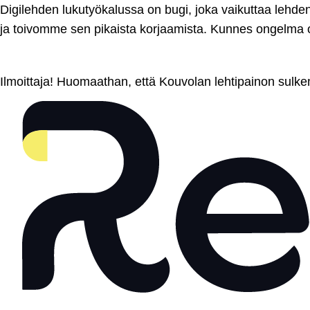
Mene
Digilehden lukutyökalussa on bugi, joka vaikuttaa lehd
sisältöön
ja toivomme sen pikaista korjaamista. Kunnes ongelma o
Ilmoittaja! Huomaathan, että Kouvolan lehtipainon sulk