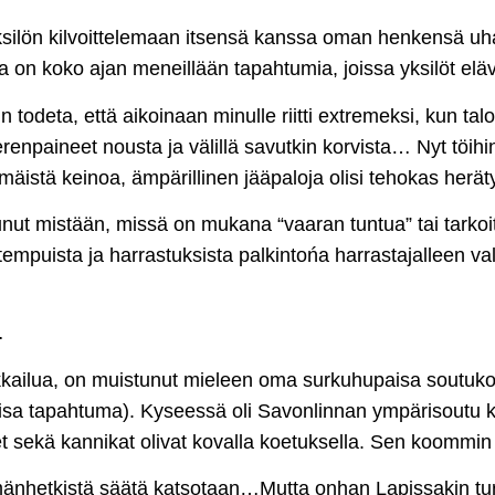
 yksilön kilvoittelemaan itsensä kanssa oman henkensä u
lla on koko ajan meneillään tapahtumia, joissa yksilöt e
odeta, että aikoinaan minulle riitti extremeksi, kun talou
erenpaineet nousta ja välillä savutkin korvista… Nyt töih
mmäistä keinoa, ämpärillinen jääpaloja olisi tehokas her
nut mistään, missä on mukana “vaaran tuntua” tai tarkoit
empuista ja harrastuksista palkintońa harrastajalleen val
…
ikkailua, on muistunut mieleen oma surkuhupaisa soutukok
sa tapahtuma). Kyseessä oli Savonlinnan ympärisoutu kir
et sekä kannikat olivat kovalla koetuksella. Sen koommin 
änhetkistä säätä katsotaan…Mutta onhan Lapissakin turis