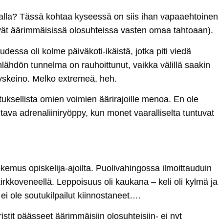
halla? Tässä kohtaa kyseessä on siis ihan vapaaehtoinen
lävät äärimmäisissä olosuhteissa vasten omaa tahtoaan).
dessa oli kolme päiväkoti-ikäistä, jotka piti viedä
inlähdön tunnelma on rauhoittunut, vaikka välillä saakin
ätyskeino. Melko extremeä, heh.
uksellista omien voimien äärirajoille menoa. En ole
tava adrenaliiniryöppy, kun monet vaaralliselta tuntuvat
emus opiskelija-ajoilta. Puolivahingossa ilmoittauduin
kkoveneellä. Leppoisuus oli kaukana – keli oli kylmä ja
ei ole soutukilpailut kiinnostaneet….
tit päässeet äärimmäisiin olosuhteisiin- ei nyt