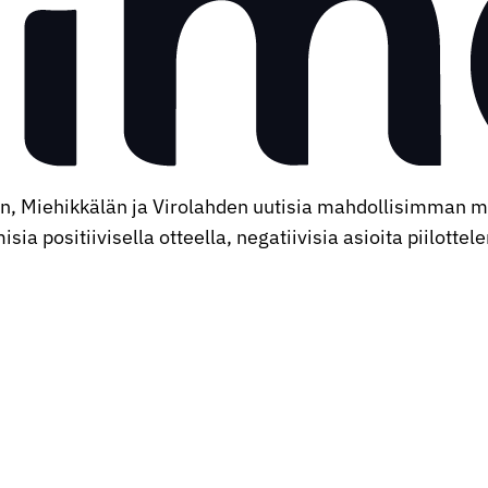
an, Miehikkälän ja Virolahden uutisia mahdollisimman 
ia positiivisella otteella, negatiivisia asioita piilottel