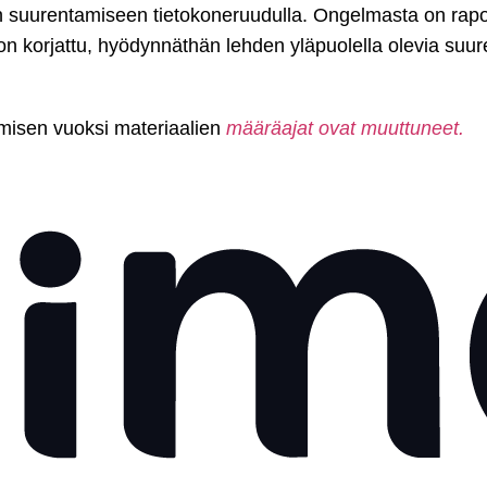
en suurentamiseen tietokoneruudulla. Ongelmasta on rapo
n korjattu, hyödynnäthän lehden yläpuolella olevia suur
emisen vuoksi materiaalien
määräajat ovat muuttuneet.