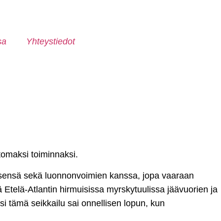
sa
Yhteystiedot
ttomaksi toiminnaksi.
 itsensä sekä luonnonvoimien kanssa, jopa vaaraan
ä Etelä-Atlantin hirmuisissa myrskytuulissa jäävuorien ja
si tämä seikkailu sai onnellisen lopun, kun