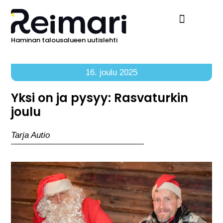
Haminan talousalueen uutislehti
Ilmoita Reimarissa
16. joulu 2025
Yksi on ja pysyy: Rasvaturkin
joulu
Tarja Autio