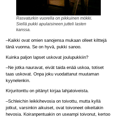
Rasvaturkin vuorella on pikkuinen mökki.
Siellä pukki apulaisineen jutteli lasten
kanssa.
–Kaikki ovat omien sanojensa mukaan olleet kilttejä
tänä vuonna. Se on hyvä, pukki sanoo.
Kuinka paljon lapset uskovat joulupukkiin?
–Ne jotka nauravat, eivät taida enää uskoa, totiset
taas uskovat. Onpa joku vuodattanut muutaman
kyynelenkin.
Kirjuritonttu on pitänyt kirjaa lahjatoiveista.
–Schleichin leikkihevosia on toivottu, mutta kyllä
jotkut, varsinkin aikuiset, ovat toivoneet oikeitakin
hevosia. Koiranpentuakin on useampi toivonut, kertoo