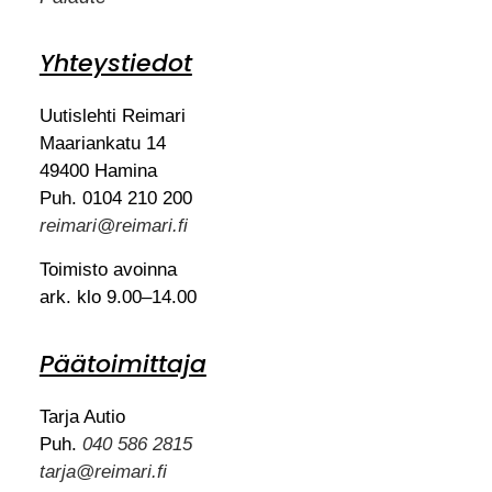
Yhteystiedot
Uutislehti Reimari
Maariankatu 14
49400 Hamina
Puh. 0104 210 200
reimari@reimari.fi
Toimisto avoinna
ark. klo 9.00–14.00
Päätoimittaja
Tarja Autio
Puh.
040 586 2815
tarja@reimari.fi