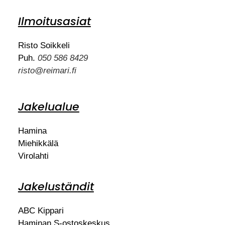
Ilmoitusasiat
Risto Soikkeli
Puh.
050 586 8429
risto@reimari.fi
Jakelualue
Hamina
Miehikkälä
Virolahti
Jakeluständit
ABC Kippari
Haminan S-ostoskeskus