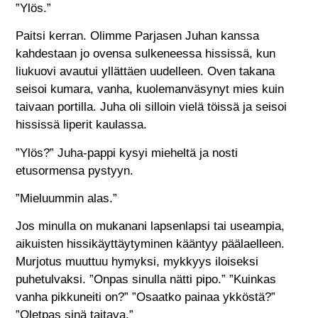
”Ylös.”
Paitsi kerran. Olimme Parjasen Juhan kanssa
kahdestaan jo ovensa sulkeneessa hississä, kun
liukuovi avautui yllättäen uudelleen. Oven takana
seisoi kumara, vanha, kuolemanväsynyt mies kuin
taivaan portilla. Juha oli silloin vielä töissä ja seisoi
hississä liperit kaulassa.
”Ylös?” Juha-pappi kysyi mieheltä ja nosti
etusormensa pystyyn.
”Mieluummin alas.”
Jos minulla on mukanani lapsenlapsi tai useampia,
aikuisten hissikäyttäytyminen kääntyy päälaelleen.
Murjotus muuttuu hymyksi, mykkyys iloiseksi
puhetulvaksi. ”Onpas sinulla nätti pipo.” ”Kuinkas
vanha pikkuneiti on?” ”Osaatko painaa ykköstä?”
”Oletpas sinä taitava.”