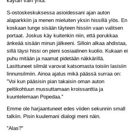
käytän vain yhtä.
S-ostoskeskuksessa asioidessani ajan auton
alaparkkiin ja menen mieluiten yksin hissillä ylös. En
koskaan tunge sisään täyteen hissiin vaan valitsen
portaat. Joskus käy kuitenkin niin, että porukkaa
änkeää sisään minun jälkeeni. Silloin alkaa ahdistaa,
sillä täysi hissi on pieni sosiaalinen kuolio. Kukaan ei
puhu mitään ja naamat pidetään näkkärillä.
Lasittuneet silmät varovat katsomasta toisiin lasisiin
linnunsilmiin. Ainoa ajatus mikä päässä surraa on:
”Voi kun pääsisin pian takaisin oman auton
peltikohtuun mussuttamaan kroissanttia ja
kuuntelemaan Popedaa.”
Emme ole harjaantuneet edes viiden sekunnin small
talkiin. Pisin kuulemani dialogi meni näin.
”Alas?”