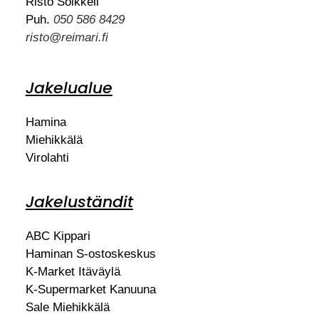
Risto Soikkeli
Puh.
050 586 8429
risto@reimari.fi
Jakelualue
Hamina
Miehikkälä
Virolahti
Jakeluständit
ABC Kippari
Haminan S-ostoskeskus
K-Market Itäväylä
K-Supermarket Kanuuna
Sale Miehikkälä