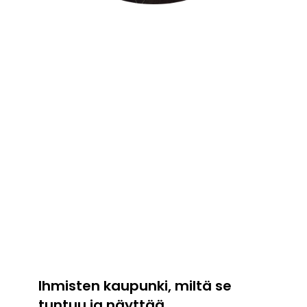
Ihmisten kaupunki, miltä se
tuntuu ja näyttää