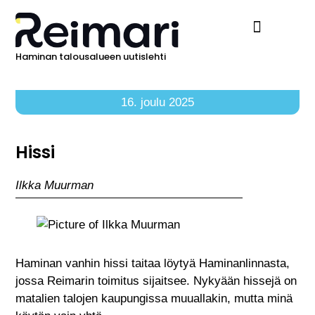
Haminan talousalueen uutislehti
Ilmoita Reimarissa
16. joulu 2025
Hissi
Ilkka Muurman
Haminan vanhin hissi taitaa löytyä Haminanlinnasta,
jossa Reimarin toimitus sijaitsee. Nykyään hissejä on
matalien talojen kaupungissa muuallakin, mutta minä