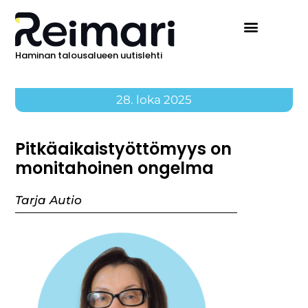
Haminan talousalueen uutislehti
28. loka 2025
Pitkäaikaistyöttömyys on
monitahoinen ongelma
Tarja Autio