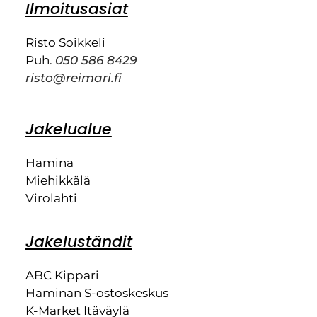
Ilmoitusasiat
Risto Soikkeli
Puh.
050 586 8429
risto@reimari.fi
Jakelualue
Hamina
Miehikkälä
Virolahti
Jakeluständit
ABC Kippari
Haminan S-ostoskeskus
K-Market Itäväylä