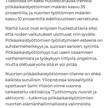
Tilastoissa on kaksi huolestuttavaa trendiä:
pitkäaikaistyöttömien määrän kasvu 35
prosentilla, ja nuorten työttömien määrän
kasvu 10 prosentilla edellisvuoteen verrattuna.
Nämä luvut ovat erityisen huolestuttavia siksi,
että niiden vaikutukset ulottuvat niin syvälle.
Pitkäaikaistyöttömien työllistymisen esteenä on
suhdanneherkkyys ja, suoraan sanoen: syrjintä.
Pitkäaikaistyöttömyys tuo usein osaamisen
vanhenemista ja työkykyyn liittyviä ongelmia,
mutta oletusarvona sitä ei voi pitää.
Nuorten pitkäaikaistyöttömien tilanne on ehkä
kaikista surullisin. Yliopistossa sosiaalityötä
opettavan Sami Ylistön viime vuonna
tarkastettu väitöskirja ”Työttömyys, nuoret ja
aktivointi – tutkimus pitkäaikaistyöttömien
nuorten elämänhallinnallisista valinnoista