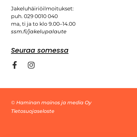
Jakeluhäiriöilmoitukset:
puh. 029 0010 040
ma, ti ja to klo 9.00–14.00
ssm.fi/jakelupalaute
Seuraa somessa
©
Haminan mainos ja media Oy
Tietosuojaseloste