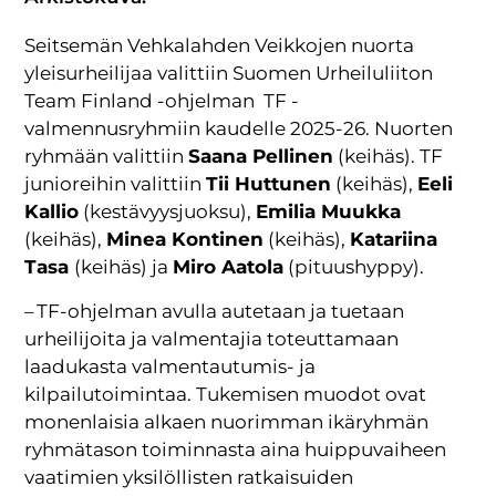
Seitsemän Vehkalahden Veikkojen nuorta
yleisurheilijaa valittiin Suomen Urheiluliiton
Team Finland -ohjelman TF -
valmennusryhmiin kaudelle 2025-26. Nuorten
ryhmään valittiin
Saana Pellinen
(keihäs). TF
junioreihin valittiin
Tii Huttunen
(keihäs),
Eeli
Kallio
(kestävyysjuoksu),
Emilia Muukka
(keihäs),
Minea Kontinen
(keihäs),
Katariina
Tasa
(keihäs) ja
Miro Aatola
(pituushyppy).
– TF-ohjelman avulla autetaan ja tuetaan
urheilijoita ja valmentajia toteuttamaan
laadukasta valmentautumis- ja
kilpailutoimintaa. Tukemisen muodot ovat
monenlaisia alkaen nuorimman ikäryhmän
ryhmätason toiminnasta aina huippuvaiheen
vaatimien yksilöllisten ratkaisuiden