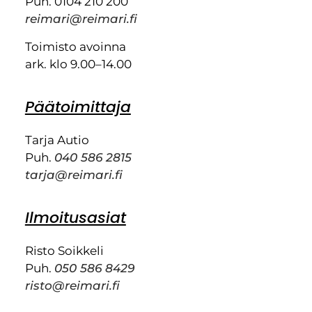
Puh. 0104 210 200
reimari@reimari.fi
Toimisto avoinna
ark. klo 9.00–14.00
Päätoimittaja
Tarja Autio
Puh.
040 586 2815
tarja@reimari.fi
Ilmoitusasiat
Risto Soikkeli
Puh.
050 586 8429
risto@reimari.fi