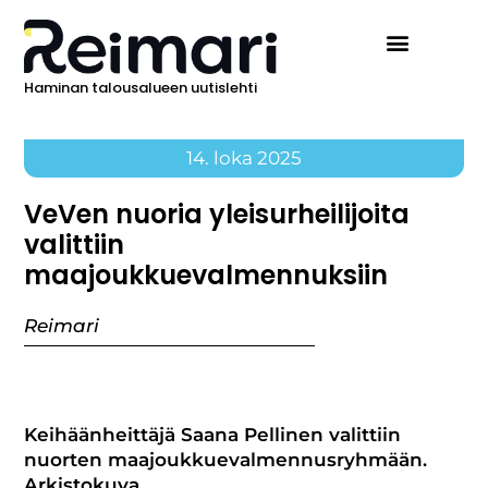
Haminan talousalueen uutislehti
14. loka 2025
VeVen nuoria yleisurheilijoita
valittiin
maajoukkuevalmennuksiin
Reimari
Keihäänheittäjä Saana Pellinen valittiin
nuorten maajoukkuevalmennusryhmään.
Arkistokuva.