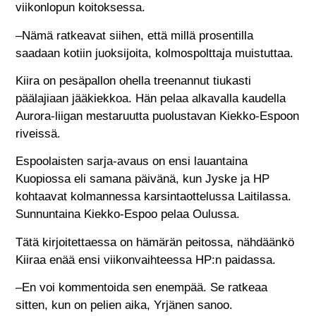
viikonlopun koitoksessa.
–Nämä ratkeavat siihen, että millä prosentilla
saadaan kotiin juoksijoita, kolmospolttaja muistuttaa.
Kiira on pesäpallon ohella treenannut tiukasti
päälajiaan jääkiekkoa. Hän pelaa alkavalla kaudella
Aurora-liigan mestaruutta puolustavan Kiekko-Espoon
riveissä.
Espoolaisten sarja-avaus on ensi lauantaina
Kuopiossa eli samana päivänä, kun Jyske ja HP
kohtaavat kolmannessa karsintaottelussa Laitilassa.
Sunnuntaina Kiekko-Espoo pelaa Oulussa.
Tätä kirjoitettaessa on hämärän peitossa, nähdäänkö
Kiiraa enää ensi viikonvaihteessa HP:n paidassa.
–En voi kommentoida sen enempää. Se ratkeaa
sitten, kun on pelien aika, Yrjänen sanoo.