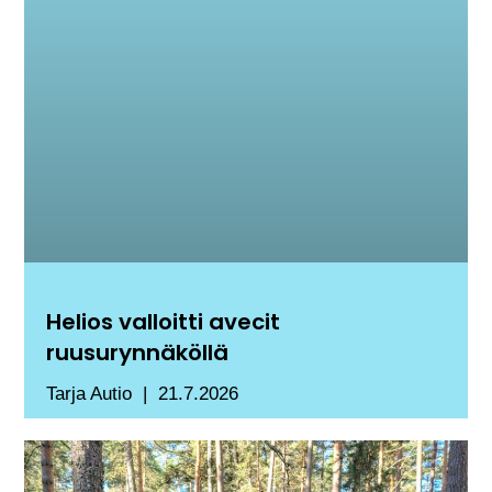
Helios valloitti avecit
ruusurynnäköllä
Tarja Autio
21.7.2026