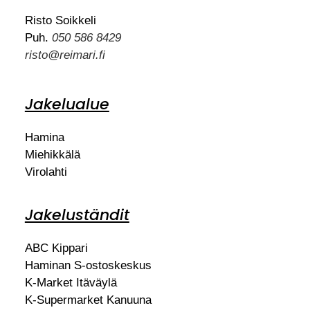
Risto Soikkeli
Puh.
050 586 8429
risto@reimari.fi
Jakelualue
Hamina
Miehikkälä
Virolahti
Jakeluständit
ABC Kippari
Haminan S-ostoskeskus
K-Market Itäväylä
K-Supermarket Kanuuna