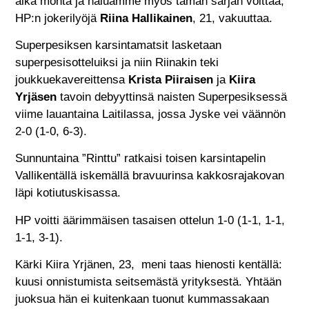
aika monta ja haluamme myös tämän sarjan voittaa,
HP:n jokerilyöjä
Riina Hallikainen
, 21, vakuuttaa.
Superpesiksen karsintamatsit lasketaan
superpesisotteluiksi ja niin Riinakin teki
joukkuekavereittensa
Krista Piiraisen
ja
Kiira
Yrjäsen
tavoin debyyttinsä naisten Superpesiksessä
viime lauantaina Laitilassa, jossa Jyske vei väännön
2-0 (1-0, 6-3).
Sunnuntaina ”Rinttu” ratkaisi toisen karsintapelin
Vallikentällä iskemällä bravuurinsa kakkosrajakovan
läpi kotiutuskisassa.
HP voitti äärimmäisen tasaisen ottelun 1-0 (1-1, 1-1,
1-1, 3-1).
Kärki Kiira Yrjänen, 23, meni taas hienosti kentällä:
kuusi onnistumista seitsemästä yrityksestä. Yhtään
juoksua hän ei kuitenkaan tuonut kummassakaan