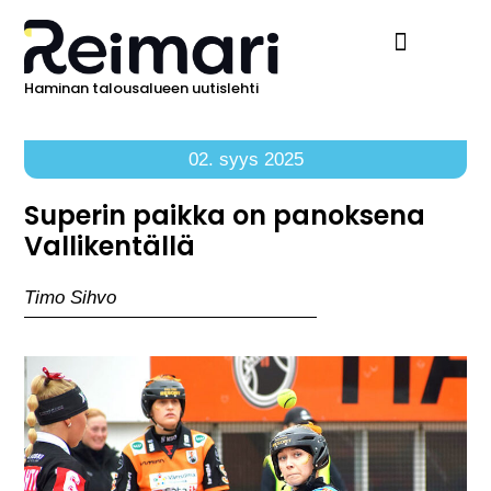
Haminan talousalueen uutislehti
Ilmoita Reimarissa
02. syys 2025
Superin paikka on panoksena
Vallikentällä
Timo Sihvo