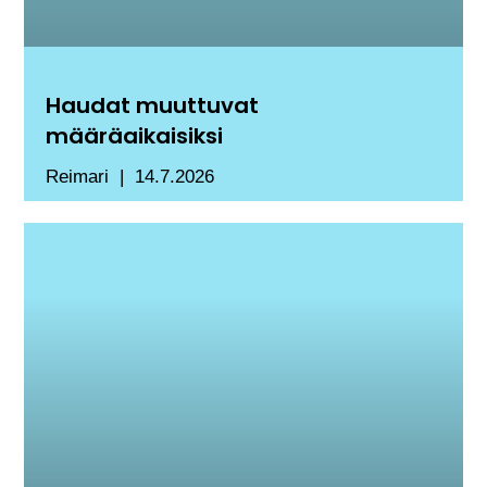
Haudat muuttuvat
määräaikaisiksi
Reimari
14.7.2026