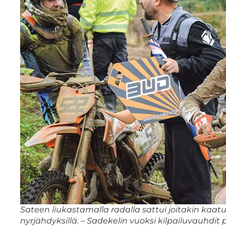
Sateen liukastamalla radalla sattui joitakin kaatumi
nyrjähdyksillä. – Sadekelin vuoksi kilpailuvauhdit 