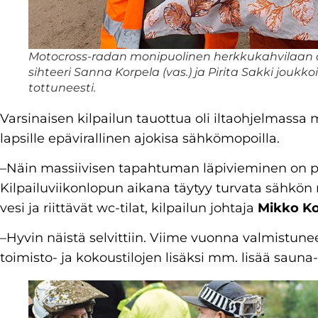
Motocross-radan monipuolinen herkkukahvilaan ol
sihteeri Sanna Korpela (vas.) ja Pirita Sakki jouk
tottuneesti.
Varsinaisen kilpailun tauottua oli iltaohjelmassa
lapsille epävirallinen ajokisa sähkömopoilla.
–Näin massiivisen tapahtuman läpivieminen on pi
Kilpailuviikonlopun aikana täytyy turvata sähkön 
vesi ja riittävät wc-tilat, kilpailun johtaja
Mikko K
–Hyvin näistä selvittiin. Viime vuonna valmistun
toimisto- ja kokoustilojen lisäksi mm. lisää sauna-