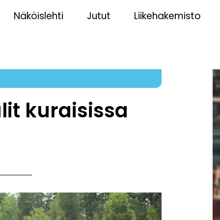
Näköislehti
Jutut
Liikehakemisto
it kuraisissa