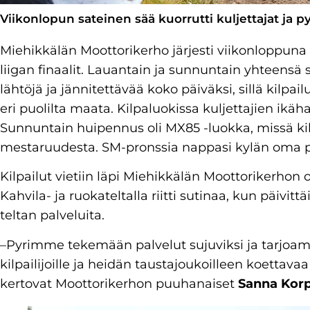
Viikonlopun sateinen sää kuorrutti kuljettajat ja 
Miehikkälän Moottorikerho järjesti viikonloppun
liigan finaalit. Lauantain ja sunnuntain yhteensä s
lähtöjä ja jännitettävää koko päiväksi, sillä kilpai
eri puolilta maata. Kilpaluokissa kuljettajien ikäha
Sunnuntain huipennus oli MX85 -luokka, missä kil
mestaruudesta. SM-pronssia nappasi kylän oma 
Kilpailut vietiin läpi Miehikkälän Moottorikerho
Kahvila- ja ruokateltalla riitti sutinaa, kun päivit
teltan palveluita.
–Pyrimme tekemään palvelut sujuviksi ja tarjoama
kilpailijoille ja heidän taustajoukoilleen koettava
kertovat Moottorikerhon puuhanaiset
Sanna Korp