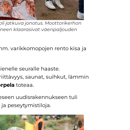
i jatkuva jonotus. Moottorikerhon
koineen klaarasivat väenpaljouden
 mm. varikkomopojen rento kisa ja
enelle seuralle haaste.
riittävyys, saunat, suihkut, lämmin
orpela
toteaa.
eeseen uudisrakennukseen tuli
 ja peseytymistiloja.