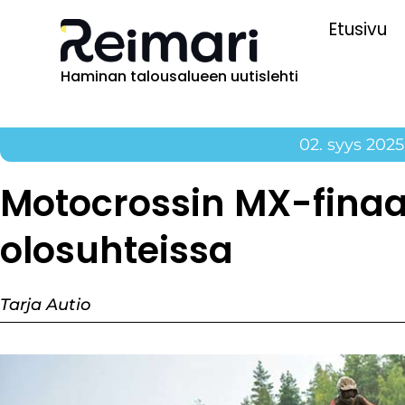
Etusivu
Haminan talousalueen uutislehti
02. syys 2025
Motocrossin MX-finaal
olosuhteissa
Tarja Autio