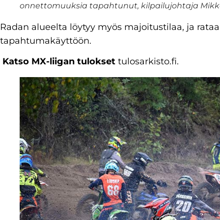
onnettomuuksia tapahtunut, kilpailujohtaja Mikko
Radan alueelta löytyy myös majoitustilaa, ja rataa 
tapahtumakäyttöön.
Katso MX-liigan tulokset
tulosarkisto.fi.