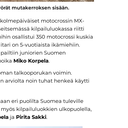
pyörät mutakerroksen sisään.
a kolmepäiväiset motocrossin MX-
eitsemässä kilpailuluokassa riitti
luihin osallistui 350 motocrossi kuskia
itari on 5-vuotiaista ikämiehiin.
pailtiin juniorien Suomen
poika
Miko Korpela
.
n oman talkooporukan voimin.
täin arviolta noin tuhat henkeä käytti
an eri puolilta Suomea tuleville
a myös kilpailuluokkien ulkopuolella,
ela
ja
Pirita Sakki
.