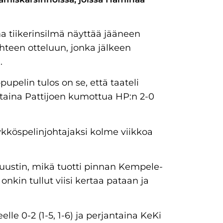
a tiikerinsilmä näyttää jääneen
hteen otteluun, jonka jälkeen
.
upelin tulos on se, että taateli
uantaina Pattijoen kumottua HP:n 2-0
ykköspelinjohtajaksi kolme viikkoa
 buustin, mikä tuotti pinnan Kempele-
onkin tullut viisi kertaa pataan ja
eelle 0-2 (1-5, 1-6) ja perjantaina KeKi