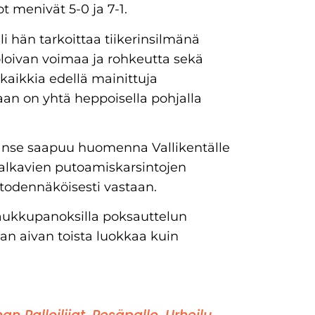
t menivät 5-0 ja 7-1.
li hän tarkoittaa tiikerinsilmänä
loivan voimaa ja rohkeutta sekä
kaikkia edellä mainittuja
aan on yhtä heppoisella pohjalla
 Manse saapuu huomenna Vallikentälle
 alkavien putoamiskarsintojen
 todennäköisesti vastaan.
 paukkupanoksilla poksauttelun
an aivan toista luokkaa kuin