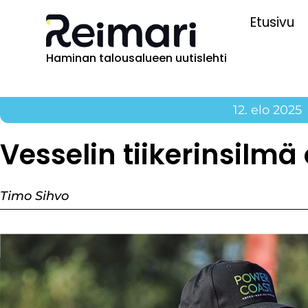
Etusivu
Haminan talousalueen uutislehti
12. elo 2025
Vesselin tiikerinsilmä
Timo Sihvo