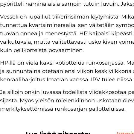
pyöritteli haminalaisia samoin tutuin luvuin. Jakso
Vesseli on lupaillut tiikerinsilmän löytymistä. Mikä
tunnettua kvartsimineraalia, sen väitetään symbo
tuovan onnea ja menestystä. HP kaipaisi kipeästi 
vaikutuksia, mutta valitettavasti usko kiven voim
kuin pelikorteista povaaminen.
HP:llä on vielä kaksi kotiottelua runkosarjassa.
ja sunnuntaina otetaan ensi viikon keskiviikkona
kenraaliharjoitus Imatran kanssa. IPV tulee niissä
Ja silloin onkin luvassa todellista viidakkosotaa
sijasta. Myös yleisön mielenkiinnon uskotaan olev
merkityksettömissä runkosarjan pallotteluissa.