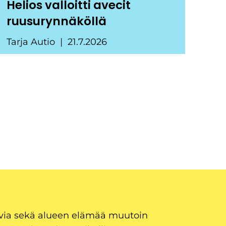
Helios valloitti avecit
ruusurynnäköllä
Tarja Autio
21.7.2026
uvia sekä alueen elämää muutoin