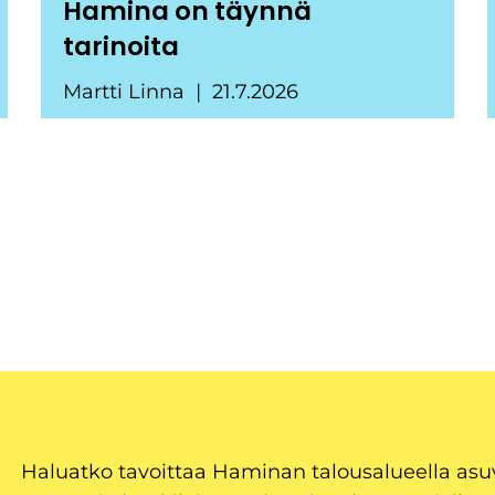
Hamina on täynnä
tarinoita
Martti Linna
21.7.2026
Haluatko tavoittaa Haminan talousalueella as