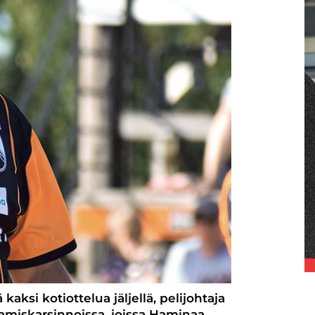
aksi kotiottelua jäljellä, pelijohtaja
toamiskarsinnoissa, joissa Haminaa