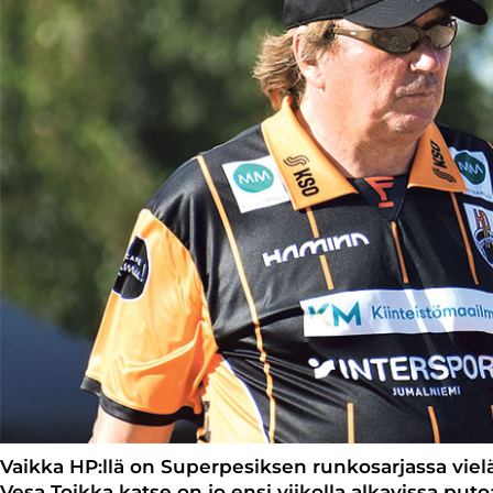
Vaikka HP:llä on Superpesiksen runkosarjassa vielä k
Vesa Toikka katse on jo ensi viikolla alkavissa pu