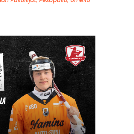
n Palloilijat
,
Pesäpallo
,
Urheilu