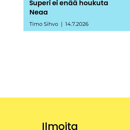
Superi ei enää houkuta
Neaa
Timo Sihvo
14.7.2026
Ilmoita