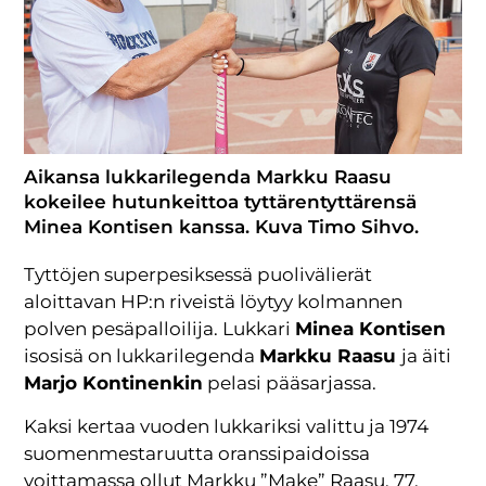
Aikansa lukkarilegenda Markku Raasu
kokeilee hutunkeittoa tyttärentyttärensä
Minea Kontisen kanssa. Kuva Timo Sihvo.
Tyttöjen superpesiksessä puolivälierät
aloittavan HP:n riveistä löytyy kolmannen
polven pesäpalloilija. Lukkari
Minea Kontisen
isosisä on lukkarilegenda
Markku Raasu
ja äiti
Marjo Kontinenkin
pelasi pääsarjassa.
Kaksi kertaa vuoden lukkariksi valittu ja 1974
suomenmestaruutta oranssipaidoissa
voittamassa ollut Markku ”Make” Raasu, 77,