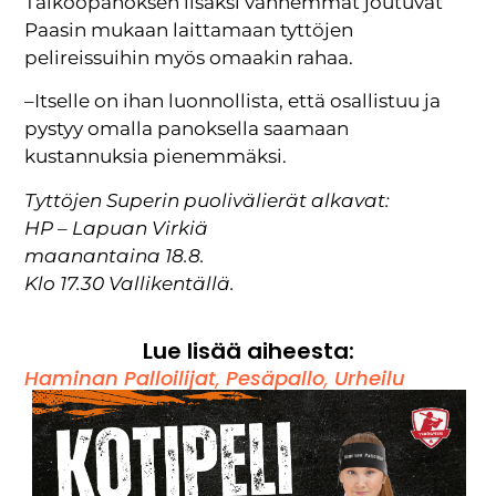
Talkoopanoksen lisäksi vanhemmat joutuvat
Paasin mukaan laittamaan tyttöjen
pelireissuihin myös omaakin rahaa.
–Itselle on ihan luonnollista, että osallistuu ja
pystyy omalla panoksella saamaan
kustannuksia pienemmäksi.
Tyttöjen Superin puolivälierät alkavat:
HP – Lapuan Virkiä
maanantaina 18.8.
Klo 17.30 Vallikentällä.
Lue lisää aiheesta:
Haminan Palloilijat
,
Pesäpallo
,
Urheilu