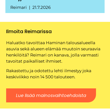
Reimari
21.7.2026
Ilmoita Reimarissa
Haluatko tavoittaa Haminan talousalueella
asuvia sekä alueen elämää muutoin seuraavia
henkilöitä? Reimari on kanava, jolla varmasti
tavoitat paikalliset ihmiset.
Rakastettu ja odotettu lehti ilmestyy joka
keskiviikko noin 14 500 talouteen.
Lue lisää mainosvaihtoehdoista