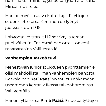
homma tuli minulle, ysiluokan juuri aloittanut
Minea muistelee.
Hän on myös osaava kotiuttaja. 11 tyttöjen
superin ottelussa Kontinen on lyönyt
juoksusaldon 1+18.
Lohkonsa voittanut HP selviytyi suoraan
puolivälieriin. Ensimmäinen ottelu on ensi
maanantaina Vallikentällä.
Vanhempien tärkeä tuki
Menestyvän juniorijoukkueen pyörittämien ei
olisi mahdollista ilman vanhempien panosta.
Kotkalainen
Kati Paasi
on totuttu näkemään
useamman kerran viikossa talkoohommissa
Vallikentällä.
Hänen tyttärensä
Pihla Paasi
, 16, pelaa tyttöjen