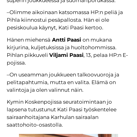
superin joukkueessa ja suomariporukassa.
–Olimme aikoinaan katsomassa HP:n peliä ja
Pihla kiinnostui pesäpallosta. Hän ei ole
pesiskoulua käynyt, Kati Paasi kertoo.
Hänen miehensä
Antti Paasi
on mukana
kirjurina, kuljetuksissa ja huoltohommissa.
Pihlan pikkuveli
Viljami Paasi
, 13, pelaa HP:n E-
pojissa.
–On useamman joukkueen talkoovuoroja ja
pelitapahtumia, mutta en valita. Elämä on
valintoja ja olen valinnut näin.
Kymin Koskenpojissa seuratoimintaan jo
lapsena tutustunut Kati Paasi työskentelee
sairaanhoitajana Karhulan sairaalan
saattohoito-osastolla.