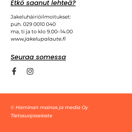
Etkö saanut lehteä?
Jakeluhäiriöilmoitukset:
puh. 029 0010 040
ma, ti ja to klo 9.00–14.00
www.jakelupalaute.fi
Seuraa somessa
©
Haminan mainos ja media Oy
Tietosuojaseloste