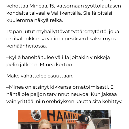
kehottaa Mineaa, 15, katsomaan syöttölautasen
kohdalta taivaalle Vallikentällä. Siellä pitäisi
kuulemma näkyä reikä.
Papan jutut myhäilyttävät tyttärentytärtä, joka
on ikäluokkansa valiota pesiksen lisäksi myös
keihäänheitossa.
–Kyllä häneltä tulee välillä joitakin vinkkejä
pelin jälkeen, Minea kertoo.
Make vähättelee osuuttaan.
–Minea on etsinyt kikkansa omatoimisesti. Ei
häntä ole paljon tarvinnut neuvoa. Kun jaksaa
vain yrittää, niin erehdyksen kautta sitä kehittyy.