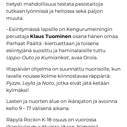
tietysti mahdollisuus testata pesistaitoja
tutkaan lyönnissä ja heitossa sekä paljon
muuta.
–Esiintymässä lapsille on Kengurumeiningin
perustaja
Klaus Tuominen
osana hänen omaa
Parhaat Päältä -kiertuettaan ja toisena
esiintyjänä suosittu ja haminalaisille tuttu
Uppo-Outo ja Kumiankat
, avaa Orola.
Iltapäivän ohjelma on suunnattu nuorisolle, kun
lavalle nousee kolme kiinnostavaa räppäriä:
Pyzze
,
Leyla
ja
Noto
, jotka eivät jätä ketään
kylmäksi!
Lasten ja nuorten alue on ikärajaton ja avoinna
kello 9 – 17 välisenä aikana.
Räpylä Rockin K-18 osuus on vuorossa
iltapäivän muuttuessa iltaan. Nimensä