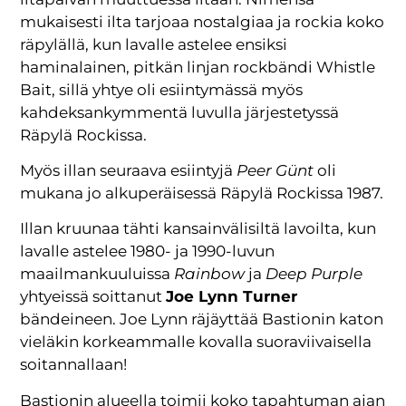
mukaisesti ilta tarjoaa nostalgiaa ja rockia koko
räpylällä, kun lavalle astelee ensiksi
haminalainen, pitkän linjan rockbändi Whistle
Bait, sillä yhtye oli esiintymässä myös
kahdeksankymmentä luvulla järjestetyssä
Räpylä Rockissa.
Myös illan seuraava esiintyjä
Peer Günt
oli
mukana jo alkuperäisessä Räpylä Rockissa 1987.
Illan kruunaa tähti kansainvälisiltä lavoilta, kun
lavalle astelee 1980- ja 1990-luvun
maailmankuuluissa
Rainbow
ja
Deep Purple
yhtyeissä soittanut
Joe Lynn Turner
bändeineen. Joe Lynn räjäyttää Bastionin katon
vieläkin korkeammalle kovalla suoraviivaisella
soitannallaan!
Bastionin alueella toimii koko tapahtuman ajan