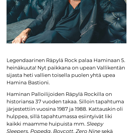
Legendaarinen Räpylä Rock palaa Haminaan 5.
heinäkuuta! Nyt paikkana on upean Vallikentän
sijasta heti vallien toisella puolen yhtä upea
Hamina Bastioni.
Haminan Palloilijoiden Räpylä Rockilla on
historiansa 37 vuoden takaa. Silloin tapahtuma
järjestettiin vuosina 1987 ja 1988. Kattauskin oli
hulppea, sillä tapahtumassa esiintyivät liki
kaikki maamme huipuista mm.
Sleepy
Sleepers
,
Popeda
,
Boycott
,
Zero Nine
sekä