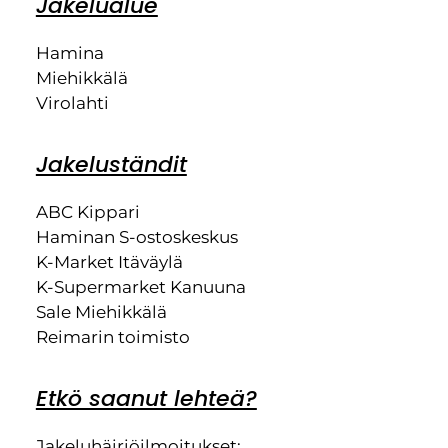
Jakelualue
Hamina
Miehikkälä
Virolahti
Jakeluständit
ABC Kippari
Haminan S-ostoskeskus
K-Market Itäväylä
K-Supermarket Kanuuna
Sale Miehikkälä
Reimarin toimisto
Etkö saanut lehteä?
Jakeluhäiriöilmoitukset: