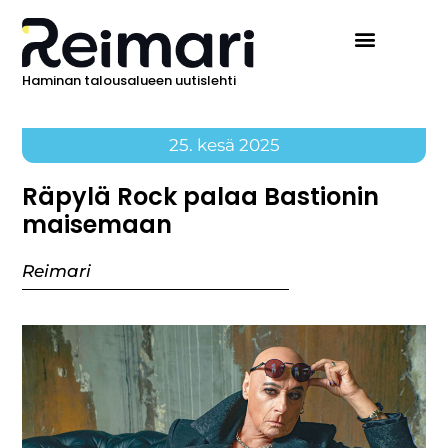
Haminan talousalueen uutislehti
25. kesä 2025
Räpylä Rock palaa Bastionin
maisemaan
Reimari