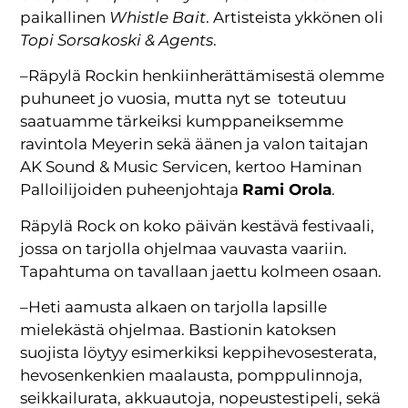
paikallinen
Whistle Bait
. Artisteista ykkönen oli
Topi Sorsakoski & Agents
.
–Räpylä Rockin henkiinherättämisestä olemme
puhuneet jo vuosia, mutta nyt se toteutuu
saatuamme tärkeiksi kumppaneiksemme
ravintola Meyerin sekä äänen ja valon taitajan
AK Sound & Music Servicen, kertoo Haminan
Palloilijoiden puheenjohtaja
Rami Orola
.
Räpylä Rock on koko päivän kestävä festivaali,
jossa on tarjolla ohjelmaa vauvasta vaariin.
Tapahtuma on tavallaan jaettu kolmeen osaan.
–Heti aamusta alkaen on tarjolla lapsille
mielekästä ohjelmaa. Bastionin katoksen
suojista löytyy esimerkiksi keppihevosesterata,
hevosenkenkien maalausta, pomppulinnoja,
seikkailurata, akkuautoja, nopeustestipeli, sekä