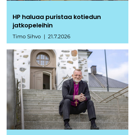
HP haluaa puristaa kotiedun
jatkopeleihin
Timo Sihvo
21.7.2026