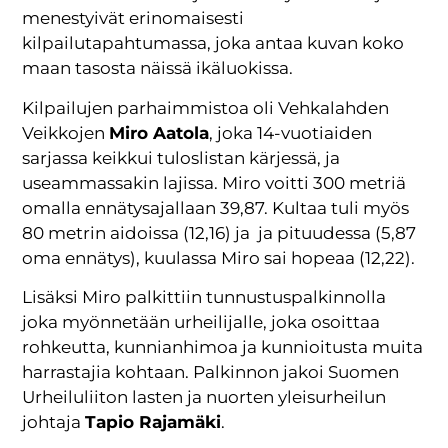
menestyivät erinomaisesti
kilpailutapahtumassa, joka antaa kuvan koko
maan tasosta näissä ikäluokissa.
Kilpailujen parhaimmistoa oli Vehkalahden
Veikkojen
Miro Aatola
, joka 14-vuotiaiden
sarjassa keikkui tuloslistan kärjessä, ja
useammassakin lajissa. Miro voitti 300 metriä
omalla ennätysajallaan 39,87. Kultaa tuli myös
80 metrin aidoissa (12,16) ja ja pituudessa (5,87
oma ennätys), kuulassa Miro sai hopeaa (12,22).
Lisäksi Miro palkittiin tunnustuspalkinnolla
joka myönnetään urheilijalle, joka osoittaa
rohkeutta, kunnianhimoa ja kunnioitusta muita
harrastajia kohtaan. Palkinnon jakoi Suomen
Urheiluliiton lasten ja nuorten yleisurheilun
johtaja
Tapio Rajamäki
.