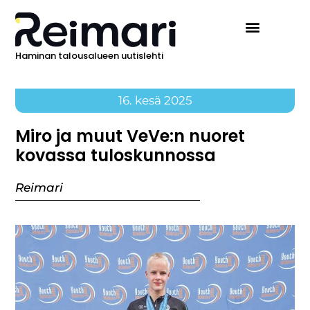
Haminan talousalueen uutislehti
16. kesä 2025
Miro ja muut VeVe:n nuoret
kovassa tuloskunnossa
Reimari