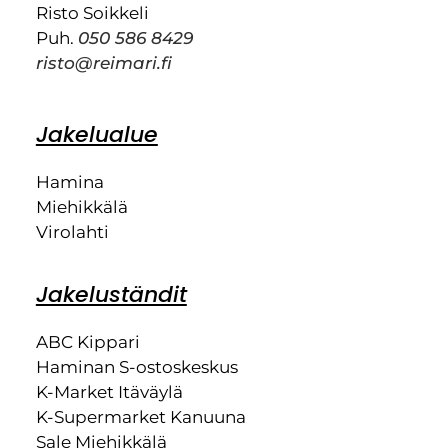
Risto Soikkeli
Puh.
050 586 8429
risto@reimari.fi
Jakelualue
Hamina
Miehikkälä
Virolahti
Jakeluständit
ABC Kippari
Haminan S-ostoskeskus
K-Market Itäväylä
K-Supermarket Kanuuna
Sale Miehikkälä