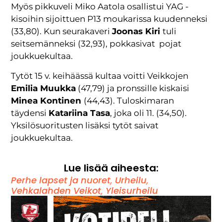
Myös pikkuveli Miko Aatola osallistui YAG -
kisoihin sijoittuen P13 moukarissa kuudenneksi
(33,80). Kun seurakaveri
Joonas Kiri
tuli
seitsemänneksi (32,93), pokkasivat pojat
joukkuekultaa.
Tytöt 15 v. keihäässä kultaa voitti Veikkojen
Emilia Muukka
(47,79) ja pronssille kiskaisi
Minea Kontinen
(44,43). Tuloskimaran
täydensi
Katariina Tasa
, joka oli 11. (34,50).
Yksilösuoritusten lisäksi tytöt saivat
joukkuekultaa.
Lue lisää aiheesta:
Perhe lapset ja nuoret
,
Urheilu
,
Vehkalahden Veikot
,
Yleisurheilu