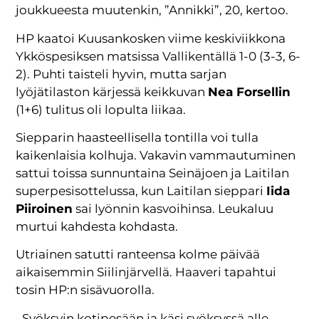
joukkueesta muutenkin, ”Annikki”, 20, kertoo.
HP kaatoi Kuusankosken viime keskiviikkona
Ykköspesiksen matsissa Vallikentällä 1-0 (3-3, 6-
2). Puhti taisteli hyvin, mutta sarjan
lyöjätilaston kärjessä keikkuvan
Nea Forsellin
(1+6) tulitus oli lopulta liikaa.
Siepparin haasteellisella tontilla voi tulla
kaikenlaisia kolhuja. Vakavin vammautuminen
sattui toissa sunnuntaina Seinäjoen ja Laitilan
superpesisottelussa, kun Laitilan sieppari
Iida
Piiroinen
sai lyönnin kasvoihinsa. Leukaluu
murtui kahdesta kohdasta.
Utriainen satutti ranteensa kolme päivää
aikaisemmin Siilinjärvellä. Haaveri tapahtui
tosin HP:n sisävuorolla.
–Syöksyin kotipesään ja käsi syöksyssä alle.