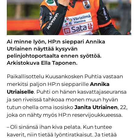
Ai minne lyön, HP:n sieppari Annika
Utriainen näyttää kysyvän
pelinjohtoportaalta ennen syöttöä.
Arkistokuva Ella Taponen.
Paikallisottelu Kuusankosken Puhtia vastaan
merkitsi paljon HP:n siepparille
Annika
Utriaiselle
. Puhti on hänen kasvattajaseuransa
ja sen riveissä tahkoaa monen muun hyvän
tutun ohella oma isosisko
Janita Utriainen
, 22,
joka on nähty myös HP:n reservijoukkueessa.
– Oli sinänsä ihan kiva pelata. Kun tuntee
kaverit, niin tietää lyöntiratkaisut. Ja tietää