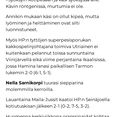
Kävin röntgenissä, murtumia ei ole.
Annikin mukaan käsi on ollut kipeä, mutta
lyöminen ja heittäminen ovat silti
luonnistuneet.
Myös HP:n tyttöjen superpesisporukan
kakkospelinjohtajana toimiva Utriainen ei
kuitenkaan pelannut toissa sunnuntaina
Viinijärvellä eikä viime perjantaina Ikaalisissa,
jossa Hamina lanasi paikallisen Tarmon
lukemin 2-0 (6-1, 5-1).
Nella Sarnikorpi
tuurasi siepparina
molemmilla kerroilla.
Lauantaina Maila-Jussit kaatoi HP:n Seinäjoella
kotiutuskisan jälkeen 2-1 (0-2, 7-5, 3-2).
Huomenna keskiviikkona oranssipaidat kohtaa