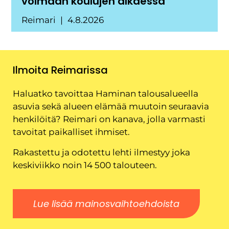
voimaan koulujen alkaessa
Reimari
4.8.2026
Ilmoita Reimarissa
Haluatko tavoittaa Haminan talousalueella
asuvia sekä alueen elämää muutoin seuraavia
henkilöitä? Reimari on kanava, jolla varmasti
tavoitat paikalliset ihmiset.
Rakastettu ja odotettu lehti ilmestyy joka
keskiviikko noin 14 500 talouteen.
Lue lisää mainosvaihtoehdoista