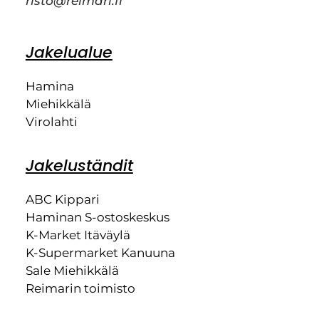
risto@reimari.fi
Jakelualue
Hamina
Miehikkälä
Virolahti
Jakeluständit
ABC Kippari
Haminan S-ostoskeskus
K-Market Itäväylä
K-Supermarket Kanuuna
Sale Miehikkälä
Reimarin toimisto