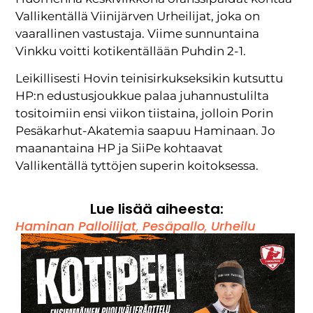
Vallikentällä Viinijärven Urheilijat, joka on
vaarallinen vastustaja. Viime sunnuntaina
Vinkku voitti kotikentällään Puhdin 2-1.
Leikillisesti Hovin teinisirkukseksikin kutsuttu
HP:n edustusjoukkue palaa juhannustulilta
tositoimiin ensi viikon tiistaina, jolloin Porin
Pesäkarhut-Akatemia saapuu Haminaan. Jo
maanantaina HP ja SiiPe kohtaavat
Vallikentällä tyttöjen superin koitoksessa.
Lue lisää aiheesta:
Haminan Palloilijat
,
Pesäpallo
,
Urheilu