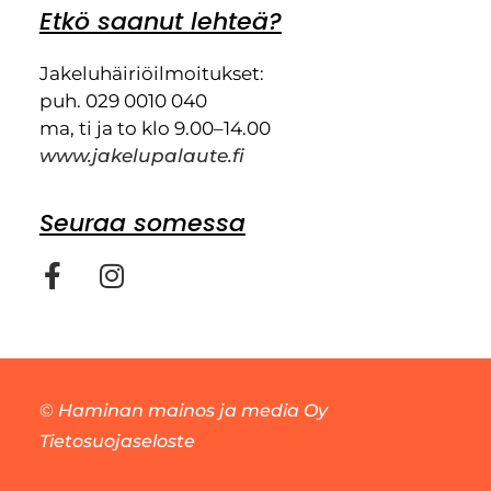
Etkö saanut lehteä?
Jakeluhäiriöilmoitukset:
puh. 029 0010 040
ma, ti ja to klo 9.00–14.00
www.jakelupalaute.fi
Seuraa somessa
©
Haminan mainos ja media Oy
Tietosuojaseloste