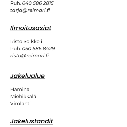
Puh.
040 586 2815
tarja@reimari.fi
Ilmoitusasiat
Risto Soikkeli
Puh.
050 586 8429
risto@reimari.fi
Jakelualue
Hamina
Miehikkälä
Virolahti
Jakeluständit