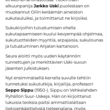
alkuunpanija
Jarkko Uski
puolestaan on
muokannut Oilin keräämän aineiston
sukutauluiksi, ja toimittanut ne kirjoiksi.
Sukukirjoihin tutustumisen ohella
sukutapaamiseen kuului kevyempää ohjelmaa,
sukutuotteiden myyntiä, arpajaisia, sukulounas
ja tutustuminen Anjalan kartanoon.
Seura aloitti myös uuden käytännön:
tunnettujen ja merkittävien Uski-suvun
jäsenten julkistuksen.
Nyt ensimmäisellä kerralla suvulle tehtiin
tunnetuksi sukututkija, kirjailija, professori
Seppo Sippu
(1950-). Sippu on Vehkalahden
Pyhällön Suur-Uskeja. Hän on kirjoittanut
lukuisia teoksia paitsi ammattialaltaan
tietojenkäsittelystä tieteenalana, myös