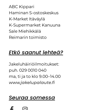
ABC Kippari
Haminan S-ostoskeskus
K-Market Itäväylä
K-Supermarket Kanuuna
Sale Miehikkälä
Reimarin toimisto
Etkö saanut lehteä?
Jakeluhäiriöilmoitukset:
puh. 029 0010 040
ma, ti ja to klo 9.00–14.00
www.jakelupalaute.fi
Seuraa somessa