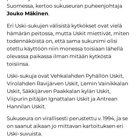
Suomessa, kertoo sukuseuran puheenjohtaja
Jouko Mäkinen
.
Eri Uski-sukujen välisistä kytkökset ovat vielä
hämärän peitossa, mutta Uskit miettivät, miten
todennäköistä on, että sama sukunimi olisi
otettu käyttöön niin monessa toisiaan lähellä
olevassa paikassa ilman mitään kytköstä
toisiinsa.
Uski-sukuja ovat Vehkalahden Pyhällön Uskit,
Virolahden Ravijärven Uskit, Lemin Vainikkalan
Uskit, Säkkijärven Paakkalan kylän Uskit,
Viipurin pitäjän Ignattalan Uskit ja Antrean
Hannilan Uskit.
Sukuseura on virallisesti perustettu v. 1994, ja se
on saanut aikaan jo mittavan kartoituksen eri
Uski-suvuista.