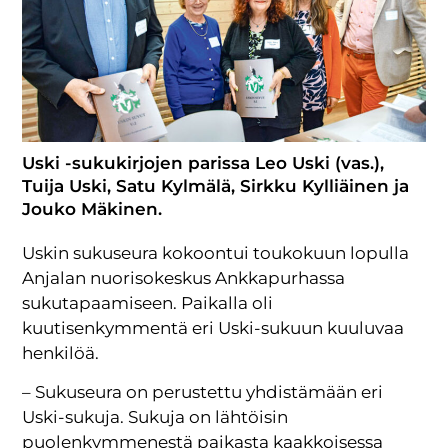
Uski -sukukirjojen parissa Leo Uski (vas.),
Tuija Uski, Satu Kylmälä, Sirkku Kylliäinen ja
Jouko Mäkinen.
Uskin sukuseura kokoontui toukokuun lopulla
Anjalan nuorisokeskus Ankkapurhassa
sukutapaamiseen. Paikalla oli
kuutisenkymmentä eri Uski-sukuun kuuluvaa
henkilöä.
– Sukuseura on perustettu yhdistämään eri
Uski-sukuja. Sukuja on lähtöisin
puolenkymmenestä paikasta kaakkoisessa