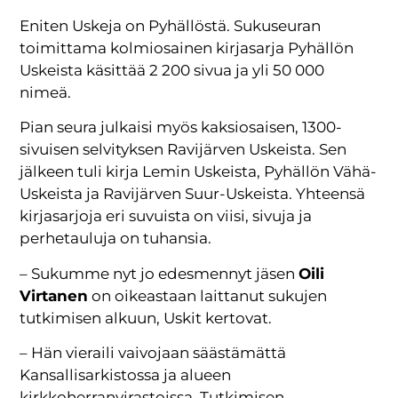
Eniten Uskeja on Pyhällöstä. Sukuseuran
toimittama kolmiosainen kirjasarja Pyhällön
Uskeista käsittää 2 200 sivua ja yli 50 000
nimeä.
Pian seura julkaisi myös kaksiosaisen, 1300-
sivuisen selvityksen Ravijärven Uskeista. Sen
jälkeen tuli kirja Lemin Uskeista, Pyhällön Vähä-
Uskeista ja Ravijärven Suur-Uskeista. Yhteensä
kirjasarjoja eri suvuista on viisi, sivuja ja
perhetauluja on tuhansia.
– Sukumme nyt jo edesmennyt jäsen
Oili
Virtanen
on oikeastaan laittanut sukujen
tutkimisen alkuun, Uskit kertovat.
– Hän vieraili vaivojaan säästämättä
Kansallisarkistossa ja alueen
kirkkoherranvirastoissa. Tutkimisen