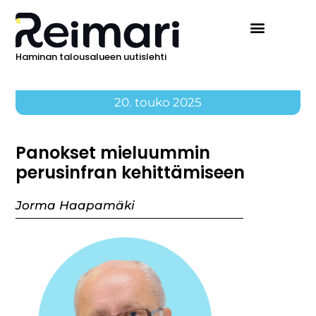
Haminan talousalueen uutislehti
20. touko 2025
Panokset mieluummin
perusinfran kehittämiseen
Jorma Haapamäki