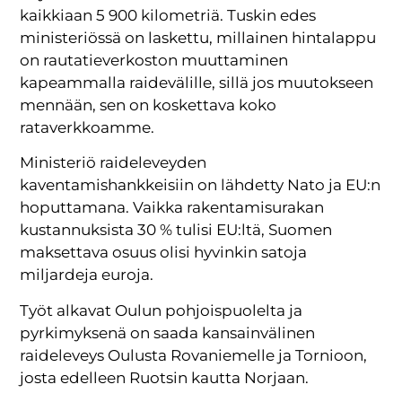
kaikkiaan 5 900 kilometriä. Tuskin edes
ministeriössä on laskettu, millainen hintalappu
on rautatieverkoston muuttaminen
kapeammalla raidevälille, sillä jos muutokseen
mennään, sen on koskettava koko
rataverkkoamme.
Ministeriö raideleveyden
kaventamishankkeisiin on lähdetty Nato ja EU:n
hoputtamana. Vaikka rakentamisurakan
kustannuksista 30 % tulisi EU:ltä, Suomen
maksettava osuus olisi hyvinkin satoja
miljardeja euroja.
Työt alkavat Oulun pohjoispuolelta ja
pyrkimyksenä on saada kansainvälinen
raideleveys Oulusta Rovaniemelle ja Tornioon,
josta edelleen Ruotsin kautta Norjaan.