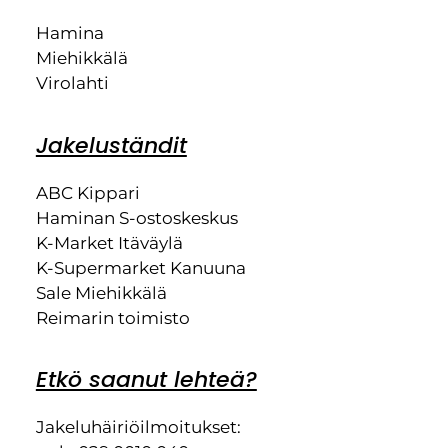
Hamina
Miehikkälä
Virolahti
Jakeluständit
ABC Kippari
Haminan S-ostoskeskus
K-Market Itäväylä
K-Supermarket Kanuuna
Sale Miehikkälä
Reimarin toimisto
Etkö saanut lehteä?
Jakeluhäiriöilmoitukset: