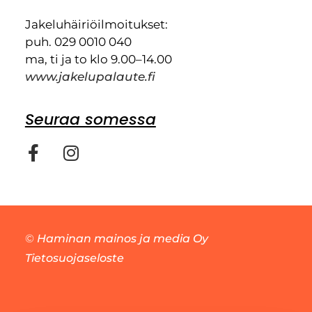
Jakeluhäiriöilmoitukset:
puh. 029 0010 040
ma, ti ja to klo 9.00–14.00
www.jakelupalaute.fi
Seuraa somessa
©
Haminan mainos ja media Oy
Tietosuojaseloste