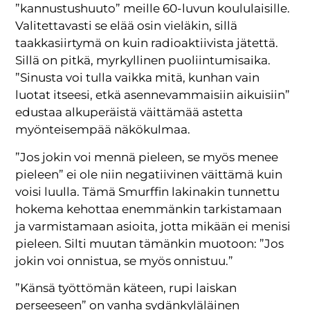
”kannustushuuto” meille 60-luvun koululaisille.
Valitettavasti se elää osin vieläkin, sillä
taakkasiirtymä on kuin radioaktiivista jätettä.
Sillä on pitkä, myrkyllinen puoliintumisaika.
”Sinusta voi tulla vaikka mitä, kunhan vain
luotat itseesi, etkä asennevammaisiin aikuisiin”
edustaa alkuperäistä väittämää astetta
myönteisempää näkökulmaa.
”Jos jokin voi mennä pieleen, se myös menee
pieleen” ei ole niin negatiivinen väittämä kuin
voisi luulla. Tämä Smurffin lakinakin tunnettu
hokema kehottaa enemmänkin tarkistamaan
ja varmistamaan asioita, jotta mikään ei menisi
pieleen. Silti muutan tämänkin muotoon: ”Jos
jokin voi onnistua, se myös onnistuu.”
”Känsä työttömän käteen, rupi laiskan
perseeseen” on vanha sydänkyläläinen