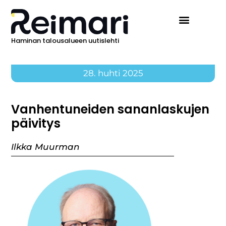
Haminan talousalueen uutislehti
28. huhti 2025
Vanhentuneiden sananlaskujen
päivitys
Ilkka Muurman