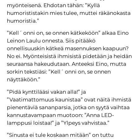
myönteisenä. Ehdotan tähän: ”Kyllä
humorististakin mies tulee, muttei räkänokasta
humoristia.”
”Kell´ onni on, se onnen kätkeköön” alkaa Eino
Leinon Laulu onnesta. Siis pitääkö
onnellisuuskin kätkeä masennuksen kaapuun?
No ei. Myönteisistä ihmisistä pidetään ja heidän
seuraansa hakeudutaan. Anteeksi Eino, mutta
sorkin tekstiäsi: ”Kell´ onni on, se onnen
näyttäköön.”
”Pidä kynttilääsi vakan alla!” ja
”Vaatimattomuus kaunistaa” ovat näitä ihmistä
pienentäviä sananparsia, jotka on syytä vaihtaa
kannustavampaan muotoon: ”Anna LED-
lamppusi loistaa!” ja ”Ylpeys vahvistaa.”
”Sinusta ei tule koskaan mitään” on tuttu