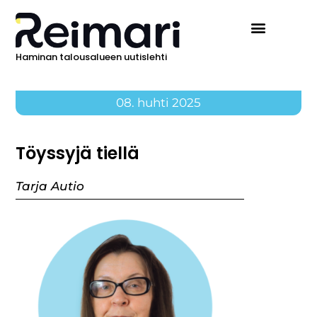
Haminan talousalueen uutislehti
Ilmoita Reimarissa
08. huhti 2025
Töyssyjä tiellä
Tarja Autio