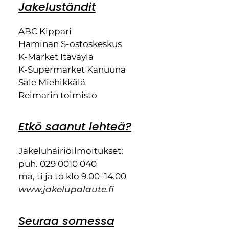
Jakeluständit
ABC Kippari
Haminan S-ostoskeskus
K-Market Itäväylä
K-Supermarket Kanuuna
Sale Miehikkälä
Reimarin toimisto
Etkö saanut lehteä?
Jakeluhäiriöilmoitukset:
puh. 029 0010 040
ma, ti ja to klo 9.00–14.00
www.jakelupalaute.fi
Seuraa somessa