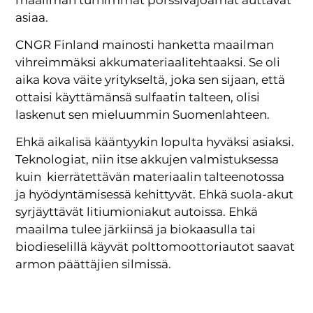
asiaa.
CNGR Finland mainosti hanketta maailman
vihreimmäksi akkumateriaalitehtaaksi. Se oli
aika kova väite yritykseltä, joka sen sijaan, että
ottaisi käyttämänsä sulfaatin talteen, olisi
laskenut sen mieluummin Suomenlahteen.
Ehkä aikalisä kääntyykin lopulta hyväksi asiaksi.
Teknologiat, niin itse akkujen valmistuksessa
kuin kierrätettävän materiaalin talteenotossa
ja hyödyntämisessä kehittyvät. Ehkä suola-akut
syrjäyttävät litiumioniakut autoissa. Ehkä
maailma tulee järkiinsä ja biokaasulla tai
biodieselillä käyvät polttomoottoriautot saavat
armon päättäjien silmissä.