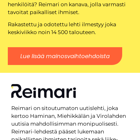
henkilöitä? Reimari on kanava, jolla varmasti
tavoitat paikalliset ihmiset.
Rakastettu ja odotettu lehti ilmestyy joka
keskiviikko noin 14 500 talouteen.
Lue lisää mainosvaihtoehdoista
Reimari on sitoutumaton uutislehti, joka
kertoo Haminan, Miehikkälän ja Virolahden
uutisia mahdollisimman monipuolisesti.
Reimari-lehdestä pääset lukemaan
paikallisten ihmisten tarinoita sekä liike-