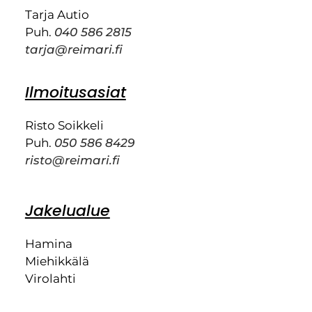
Tarja Autio
Puh.
040 586 2815
tarja@reimari.fi
Ilmoitusasiat
Risto Soikkeli
Puh.
050 586 8429
risto@reimari.fi
Jakelualue
Hamina
Miehikkälä
Virolahti