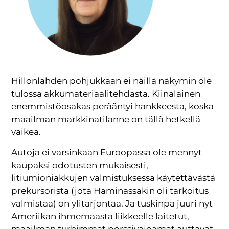
Hillonlahden pohjukkaan ei näillä näkymin ole
tulossa akkumateriaalitehdasta. Kiinalainen
enemmistöosakas perääntyi hankkeesta, koska
maailman markkinatilanne on tällä hetkellä
vaikea.
Autoja ei varsinkaan Euroopassa ole mennyt
kaupaksi odotusten mukaisesti,
litiumioniakkujen valmistuksessa käytettävästä
prekursorista (jota Haminassakin oli tarkoitus
valmistaa) on ylitarjontaa. Ja tuskinpa juuri nyt
Ameriikan ihmemaasta liikkeelle laitetut,
maailman turhimmat pörssivajoamat auttavat