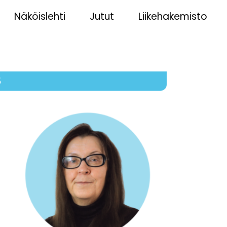
Näköislehti
Jutut
Liikehakemisto
5