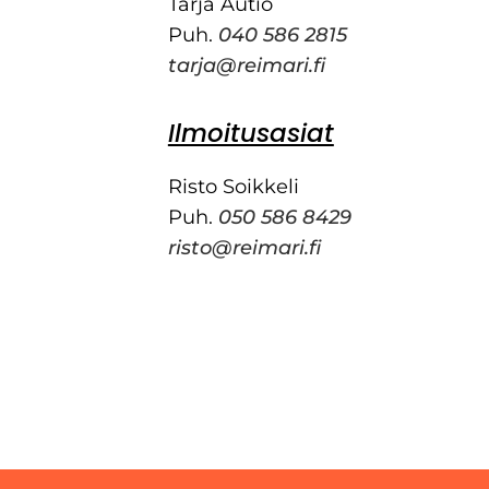
Tarja Autio
Puh.
040 586 2815
tarja@reimari.fi
Ilmoitusasiat
Risto Soikkeli
Puh.
050 586 8429
risto@reimari.fi