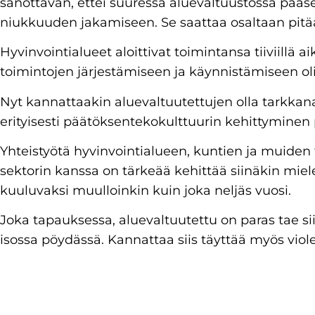
sanottavan, ettei suuressa aluevaltuustossa pää
niukkuuden jakamiseen. Se saattaa osaltaan pitä
Hyvinvointialueet aloittivat toimintansa tiiviillä a
toimintojen järjestämiseen ja käynnistämiseen oli 
Nyt kannattaakin aluevaltuutettujen olla tarkkana 
erityisesti päätöksentekokulttuurin kehittyminen 
Yhteistyötä hyvinvointialueen, kuntien ja muide
sektorin kanssa on tärkeää kehittää siinäkin miele
kuuluvaksi muulloinkin kuin joka neljäs vuosi.
Joka tapauksessa, aluevaltuutettu on paras tae sii
isossa pöydässä. Kannattaa siis täyttää myös viole