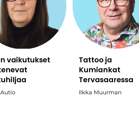
:n vaikutukset
Tattoo ja
kenevat
Kumiankat
kuhiljaa
Tervasaaressa
 Autio
Ilkka Muurman