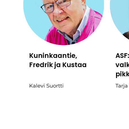
Kuninkaantie,
ASF
Fredrik ja Kustaa
val
pik
Kalevi Suortti
Tarja