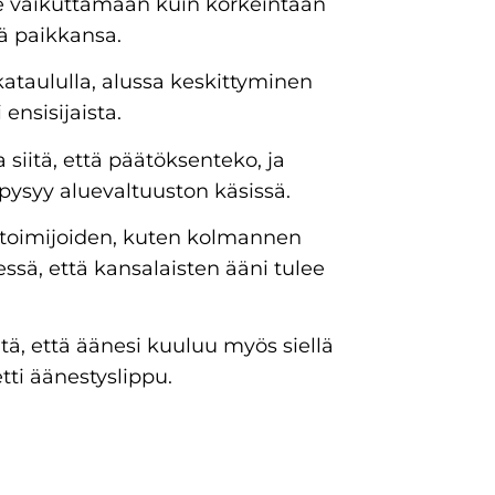
se vaikuttamaan kuin korkeintaan
ä paikkansa.
ikataululla, alussa keskittyminen
ensisijaista.
siitä, että päätöksenteko, ja
pysyy aluevaltuuston käsissä.
n toimijoiden, kuten kolmannen
ssä, että kansalaisten ääni tulee
tä, että äänesi kuuluu myös siellä
tti äänestyslippu.