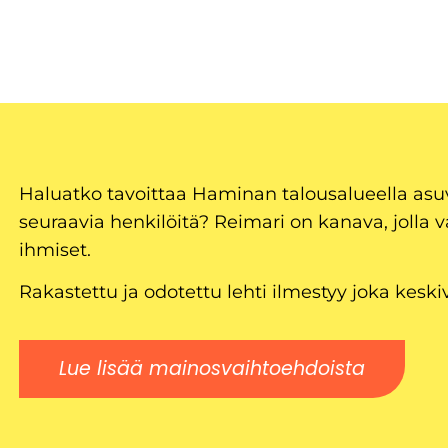
Haluatko tavoittaa Haminan talousalueella as
seuraavia henkilöitä? Reimari on kanava, jolla v
ihmiset.
Rakastettu ja odotettu lehti ilmestyy joka keski
Lue lisää mainosvaihtoehdoista