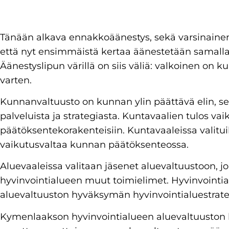
Tänään alkava ennakkoäänestys, sekä varsinainen va
että nyt ensimmäistä kertaa äänestetään samalla 
Äänestyslipun värillä on siis väliä: valkoinen on kun
varten.
Kunnanvaltuusto on kunnan ylin päättävä elin, s
palveluista ja strategiasta. Kuntavaalien tulos 
päätöksentekorakenteisiin. Kuntavaaleissa valituil
vaikutusvaltaa kunnan päätöksenteossa.
Aluevaaleissa valitaan jäsenet aluevaltuustoon, j
hyvinvointialueen muut toimielimet. Hyvinvointi
aluevaltuuston hyväksymän hyvinvointialuestrat
Kymenlaakson hyvinvointialueen aluevaltuuston 