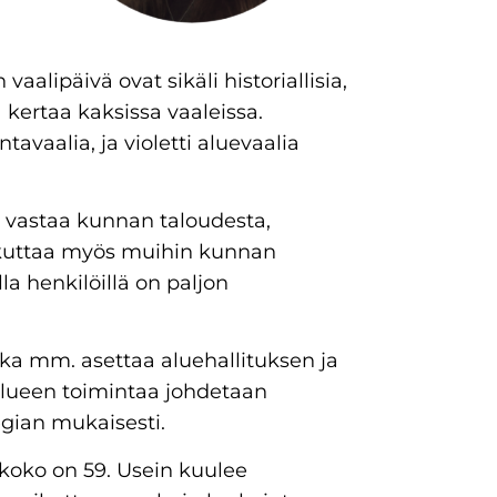
alipäivä ovat sikäli historiallisia,
kertaa kaksissa vaaleissa.
tavaalia, ja violetti aluevaalia
e vastaa kunnan taloudesta,
vaikuttaa myös muihin kunnan
la henkilöillä on paljon
oka mm. asettaa aluehallituksen ja
alueen toimintaa johdetaan
egian mukaisesti.
koko on 59. Usein kuulee